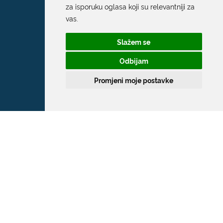
za isporuku oglasa koji su relevantniji za
vas
.
Slažem se
Odbijam
Promjeni moje postavke
Grad Dubrovnik
Pred Dvorom 1
20 000 Dubrovnik
T:
020 351 800
F:
020 321 528
E:
grad@dubrovnik.hr
OIB: 21712494719
MB: 02583020