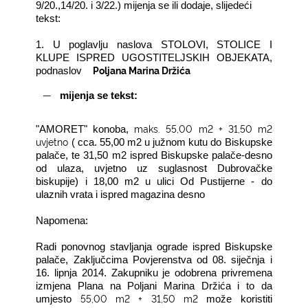
9/20.,14/20. i 3/22.) mijenja se ili dodaje, slijedeći
tekst:
1.
U poglavlju naslova STOLOVI, STOLICE I
KLUPE ISPRED UGOSTITELJSKIH OBJEKATA,
Poljana Marina Držića
podnaslov
―
mijenja se tekst:
maks. 55,00 m2 + 31,50 m2
"AMORET" konoba,
uvjetno
( cca. 55,00 m2 u južnom kutu do Biskupske
palače, te 31,50 m2 ispred Biskupske palače-desno
od ulaza, uvjetno uz suglasnost Dubrovačke
biskupije) i 18,00 m2 u ulici Od Pustijerne - do
ulaznih vrata i ispred magazina desno
Napomena:
Radi ponovnog stavljanja ograde ispred Biskupske
palače, Zaključcima Povjerenstva od 08. siječnja i
16. lipnja 2014. Zakupniku je odobrena privremena
izmjena Plana na Poljani Marina Držića i to da
55,00 m2 + 31,50 m2
umjesto
može koristiti