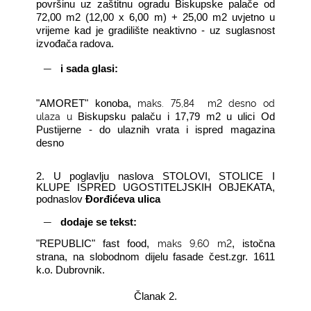
površinu uz zaštitnu ogradu Biskupske palače od
72,00 m2 (12,00 x 6,00 m) + 25,00 m2 uvjetno u
vrijeme kad je gradilište neaktivno - uz suglasnost
izvođača radova.
―
i sada glasi:
maks. 75,84
m2 desno od
"AMORET" konoba,
ulaza u
Biskupsku palaču i 17,79 m2 u ulici Od
Pustijerne - do ulaznih vrata i ispred magazina
desno
2.
U poglavlju naslova STOLOVI, STOLICE I
KLUPE ISPRED UGOSTITELJSKIH OBJEKATA,
podnaslov
Đorđićeva ulica
―
dodaje se tekst:
maks 9,60 m2
"REPUBLIC" fast food,
, istočna
strana, na slobodnom dijelu fasade čest.zgr. 1611
k.o. Dubrovnik.
Članak 2.