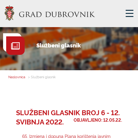
GRADSKA UPRAVA
Službeni glasnik
GRADONAČELNIK
MJESNA SAMOUPRAVA
GRADSKO VIJEĆE
Naslovnica
> Službeni glasnik
UPRAVNA TIJELA
ZA GRAĐANE
SAVJET MLADIH
SLUŽBENI GLASNIK BROJ 6 - 12.
SVIBNJA 2022.
OBJAVLJENO: 12.05.22.
E-USLUGE
65. Izmjena i dopuna Plana korištenja javnim