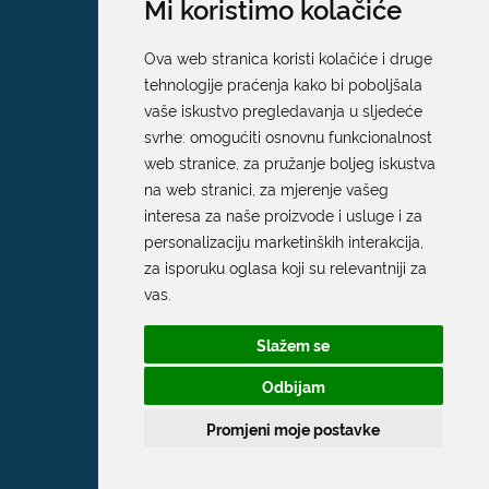
Mi koristimo kolačiće
Ova web stranica koristi kolačiće i druge
tehnologije praćenja kako bi poboljšala
vaše iskustvo pregledavanja u sljedeće
svrhe:
omogućiti osnovnu funkcionalnost
web stranice
,
za pružanje boljeg iskustva
na web stranici
,
za mjerenje vašeg
interesa za naše proizvode i usluge i za
personalizaciju marketinških interakcija
,
za isporuku oglasa koji su relevantniji za
vas
.
Slažem se
Odbijam
Promjeni moje postavke
Grad Dubrovnik
Pred Dvorom 1