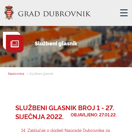
GRADSKA UPRAVA
Službeni glasnik
GRADONAČELNIK
MJESNA SAMOUPRAVA
GRADSKO VIJEĆE
Naslovnica
> Službeni glasnik
UPRAVNA TIJELA
ZA GRAĐANE
SAVJET MLADIH
SLUŽBENI GLASNIK BROJ 1 - 27.
SIJEČNJA 2022.
OBJAVLJENO: 27.01.22.
E-USLUGE
14. Zaključak o dodjeli Nagrade Dubrovnika za