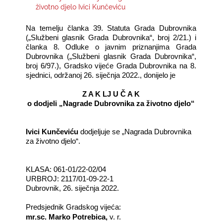
životno djelo Ivici Kunčeviću
KONTAKTI
Na temelju članka 39. Statuta Grada Dubrovnika
(„Službeni glasnik Grada Dubrovnika“, broj 2/21.) i
članka 8. Odluke o javnim priznanjima Grada
Dubrovnika („Službeni glasnik Grada Dubrovnika“,
broj 6/97.), Gradsko vijeće Grada Dubrovnika na 8.
sjednici, održanoj 26. siječnja 2022., donijelo je
Z A K LJ U Č A K
o dodjeli „Nagrade Dubrovnika za životno djelo“
Ivici Kunčeviću
dodjeljuje se „Nagrada Dubrovnika
za životno djelo“.
KLASA: 061-01/22-02/04
URBROJ: 2117/01-09-22-1
Dubrovnik, 26. siječnja 2022.
Predsjednik Gradskog vijeća:
mr.sc. Marko Potrebica,
v. r.