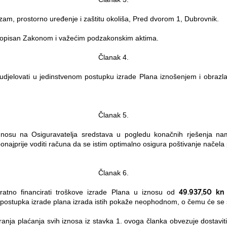
izam, prostorno uređenje i zaštitu okoliša, Pred dvorom 1, Dubrovnik.
 propisan Zakonom i važećim podzakonskim aktima.
Članak 4.
udjelovati u jedinstvenom postupku izrade Plana iznošenjem i obrazla
Članak 5.
osu na Osiguravatelja sredstava u pogledu konačnih rješenja namjen
onajprije voditi računa da se istim optimalno osigura poštivanje nače
Članak 6.
49.937,50 k
ratno financirati troškove izrade Plana u iznosu od
g postupka izrade plana izrada istih pokaže neophodnom, o čemu će se
ranja plaćanja svih iznosa iz stavka 1. ovoga članka obvezuje dostavi