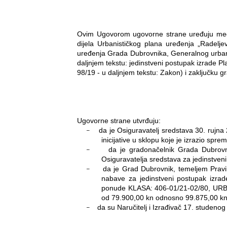
Ovim Ugovorom ugovorne strane uređuju među
dijela Urbanističkog plana uređenja „Radeljev
uređenja Grada Dubrovnika, Generalnog urbanis
daljnjem tekstu: jedinstveni postupak izrade P
98/19 - u daljnjem tekstu: Zakon) i zaključk
Ugovorne strane utvrđuju:
−
da je Osiguravatelj sredstava 30. rujna
inicijative u sklopu koje je izrazio spre
−
da je gradonačelnik Grada Dubrovn
Osiguravatelja sredstava za jedinstven
−
da je Grad Dubrovnik, temeljem Pravi
nabave za jedinstveni postupak izra
ponude KLASA: 406-01/21-02/80, URB
od 79.900,00 kn odnosno 99.875,00 k
−
da su Naručitelj i Izrađivač 17. studenog