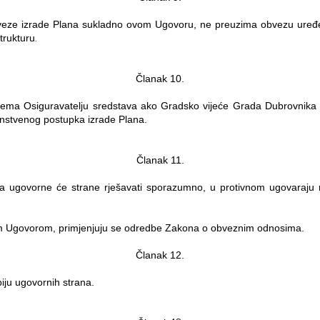
veze izrade Plana sukladno ovom Ugovoru, ne preuzima obvezu uređe
.
trukturu
Članak 10.
prema Osiguravatelju sredstava ako
Gradsko vijeće Grada Dubrovnika 
instvenog postupka izrade Plana.
Članak 11.
 ugovorne će strane rješavati sporazumno, u protivnom ugovaraju
vim Ugovorom, primjenjuju se odredbe Zakona o obveznim odnosima.
Članak 12.
ju ugovornih strana.