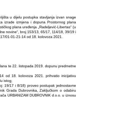
jišta u dijelu postupka
stavljanja izvan snage
ka izrade izmjena i dopuna Prostornog plana
tičkog plana uređenja „Radeljević-Libertas“ (u
ne novine“, broj 153/13, 65/17, 114/18, 39/19 i
117/01-01-21-14 od 18. kolovoza 2021.
e Plana te 22. listopada 2019. dopunu predmetne
od 18. kolovoza 2021. prihvatio inicijativu
u istog;
oj: 19/17 i 8/18) proveo postupak jednostavne
lnik Grada Dubrovnika, Zaključkom o odabiru
đivača URBANIZAM DUBROVNIK d.o.o. u iznosu