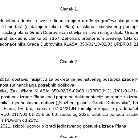
Članak 1.
sobne odnose u svezi s financiranjem uređenja građevinskoga zeml
ić-Libertas“ (u daljnjem tekstu: Plan)
u sklopu jedinstvenog postup
tičkog plana Grada Dubrovnika i stavljanja izvan snage dijela Urbanis
lana), sukladno članku 63. i 167. Zakona o prostornom uređenju („Narod
u gradonačelnika Grada Dubrovnika KLASA: 350-02/19-02/03 URBROJ: 2
Članak 2.
 2019. dostavio inicijativu za pokretanje jedinstvenog postupka izrad
mnost
sufinanciranja potrebnih troškova;
ika, Zaključkom KLASA: 350-02/19-02/03 URBROJ: 2117/01-01-21-14 
i postupak izrade Plana kao i popratne dokumentacije potrebne za izrad
lnika o jednostavnoj nabavi („Službeni glasnik Grada Dubrovnika“, br
de Plana, Ev. broj nabave: 07-04/21JN temeljem kojeg je gradonače
ROJ: 2117/01-01-21-5 od 03. studenog 2021. odabrao ponudu izra
n s PDV-om od 25%;
 2021. sklopili ugovor o izradi jedinstvenog postupka izrade Plana;
Članak 3.