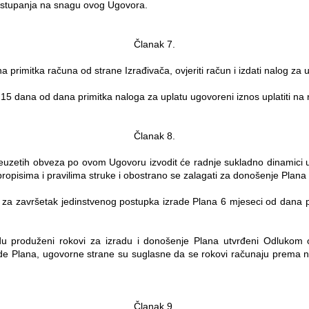
a stupanja na snagu ovog Ugovora.
Članak 7.
 primitka računa od strane Izrađivača, ovjeriti račun i izdati nalog za 
15 dana od dana primitka naloga za uplatu ugovoreni iznos uplatiti na r
Članak 8.
 preuzetih obveza po ovom Ugovoru izvodit će radnje sukladno dinamic
ropisima i pravilima struke i obostrano se zalagati za donošenje Plana
k za završetak jedinstvenog postupka izrade Plana 6 mjeseci od dana p
udu produženi rokovi za izradu i donošenje Plana utvrđeni Odlukom 
ade Plana, ugovorne strane su suglasne da se rokovi računaju prema 
Članak 9.