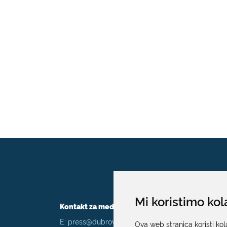
Mi koristimo kol
Kontakt za medije / Press contact
E:
press@dubrovnik.hr
Ova web stranica koristi kol