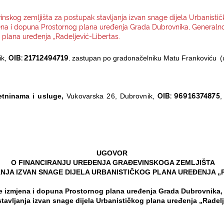
inskog zemljišta za postupak stavljanja izvan snage dijela Urbanistič
ena i dopuna Prostornog plana uređenja Grada Dubrovnika, Generalno
g plana uređenja „Radeljević-Libertas.
OIB: 21712494719
,
ik,
zastupan po gradonačelniku Matu Frankoviću
(
OIB: 96916374875
etninama i usluge,
Vukovarska 26, Dubrovnik,
,
UGOVOR
O FINANCIRANJU UREĐENJA GRAĐEVINSKOGA ZEMLJIŠTA
NJA IZVAN SNAGE DIJELA URBANISTIČKOG PLANA UREĐENJA „
e izmjena i dopuna Prostornog plana uređenja Grada Dubrovnika,
stavljanja izvan snage dijela Urbanističkog plana uređenja „Radelj