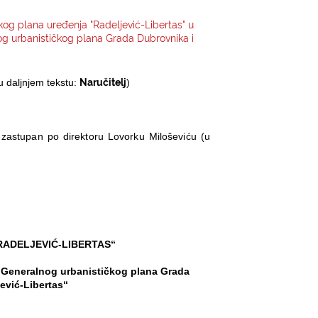
kog plana uređenja "Radeljević-Libertas" u
g urbanističkog plana Grada Dubrovnika i
Naručitelj
u daljnjem tekstu:
)
 zastupan po direktoru Lovorku Miloševiću (u
RADELJEVIĆ-LIBERTAS“
 Generalnog urbanističkog plana Grada
ević-Libertas“