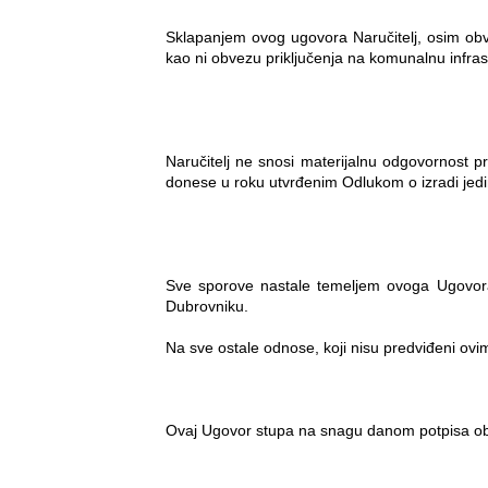
Sklapanjem ovog ugovora Naručitelj, osim ob
kao ni obvezu priključenja na komunalnu infras
Naručitelj ne snosi materijalnu odgovornost 
donese u roku utvrđenim Odlukom o izradi jed
Sve sporove nastale temeljem ovoga Ugovora
Dubrovniku.
Na sve ostale odnose, koji nisu predviđeni o
Ovaj Ugovor stupa na snagu danom potpisa obi