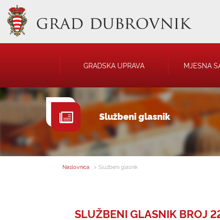
GRADSKA UPRAVA
MJESNA S
GRADONAČELNIK
NATJEČAJI
Službeni glasnik
GRADSKO VIJEĆE
JAVNA OBJAVA
UPRAVNA TIJELA
USTANOVE
SAVJET MLADIH
KOMUNALNA I
DRUŠTVA
Naslovnica
> Službeni glasnik
SLUŽBENI GLASNIK BROJ 22 