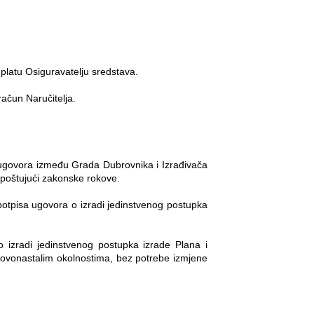
uplatu Osiguravatelju sredstava.
ačun Naručitelja.
i ugovora između Grada Dubrovnika i Izrađivača
 poštujući zakonske rokove.
otpisa ugovora o izradi jedinstvenog postupka
o izradi jedinstvenog postupka izrade Plana i
novonastalim okolnostima, bez potrebe izmjene