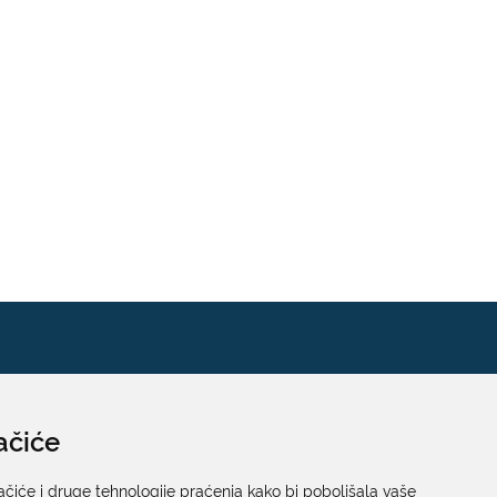
ačiće
Pisarnica
Ured 205; rad sa strankama za sva upravna tijela
ačiće i druge tehnologije praćenja kako bi poboljšala vaše