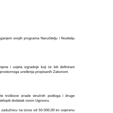
ganjem svojih programa Naručitelju i Nositelju
e i uvjeta izgradnje koji će biti definirani
la prostornoga uređenja propisanih Zakonom.
n
te troškove izrade stručnih podloga i druge
 sklopiti dodatak ovom Ugovoru.
ti zadužnicu na iznos od 50.000,00 kn ovjerenu