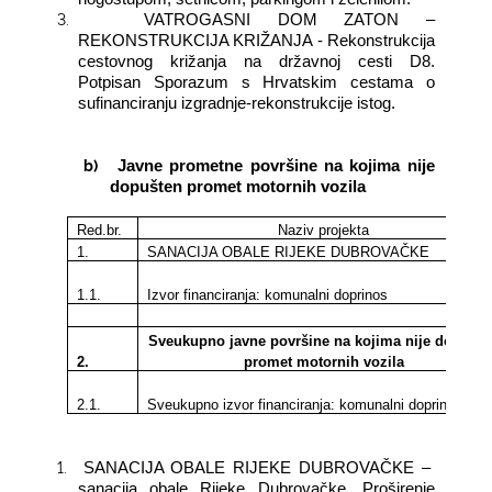
3.
VATROGASNI DOM ZATON –
REKONSTRUKCIJA KRIŽANJA - Rekonstrukcija
cestovnog križanja na državnoj cesti D8.
Potpisan Sporazum s Hrvatskim cestama o
sufinanciranju izgradnje-rekonstrukcije istog.
b)
Javne prometne površine na kojima nije
dopušten promet motornih vozila
Red.br.
Naziv projekta
1.
SANACIJA OBALE RIJEKE DUBROVAČKE
1.1.
Izvor financiranja: komunalni doprinos
Sveukupno javne površine na kojima nije dopušte
2.
promet motornih vozila
2.1.
Sveukupno izvor financiranja: komunalni doprinosi
1.
SANACIJA OBALE RIJEKE DUBROVAČKE –
sanacija obale Rijeke Dubrovačke. Proširenje