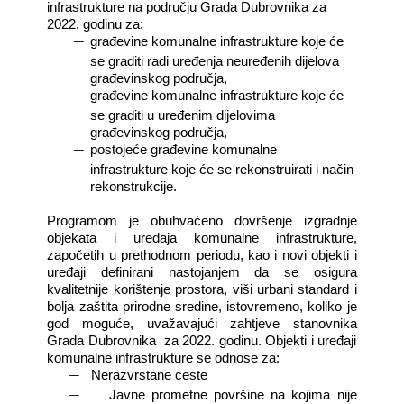
infrastrukture na području Grada Dubrovnika za
2022. godinu za:
―
građevine komunalne infrastrukture koje će
se graditi radi uređenja neuređenih dijelova
građevinskog područja,
―
građevine komunalne infrastrukture koje će
se graditi u uređenim dijelovima
građevinskog područja,
―
postojeće građevine komunalne
infrastrukture koje će se rekonstruirati i način
rekonstrukcije.
Programom je obuhvaćeno dovršenje izgradnje
objekata i uređaja komunalne infrastrukture,
započetih u prethodnom periodu, kao i novi objekti i
uređaji definirani nastojanjem da se osigura
kvalitetnije korištenje prostora, viši urbani standard i
bolja zaštita prirodne sredine, istovremeno, koliko je
god moguće, uvažavajući zahtjeve stanovnika
Grada Dubrovnika
za 2022. godinu. O
bjekti i uređaji
komunalne infrastrukture
se odnose za:
―
Nerazvrstane ceste
―
Javne prometne površine na kojima nije