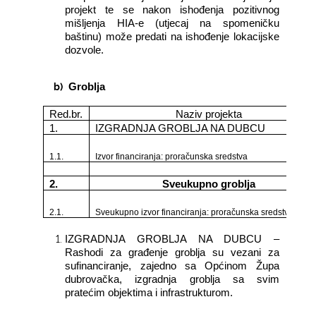
projekt te se nakon ishođenja pozitivnog
mišljenja HIA-e (utjecaj na spomeničku
baštinu) može predati na ishođenje lokacijske
dozvole.
b)
Groblja
Red.br.
Naziv projekta
1.
IZGRADNJA GROBLJA NA DUBCU
1.1.
Izvor financiranja: proračunska sredstva
2.
Sveukupno groblja
2.1.
Sveukupno izvor financiranja: proračunska sredstva
IZGRADNJA GROBLJA NA DUBCU –
Rashodi za građenje groblja su vezani za
sufinanciranje, zajedno sa Općinom Župa
dubrovačka, izgradnja groblja sa svim
pratećim objektima i infrastrukturom.