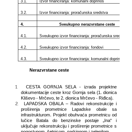
3.1.
Izvor financiranja: komunalni doprinos
3.2.
Izvor financiranja: proračunska sredstva
4.
Sveukupno nerazvrstane ceste
4.1.
Sveukupno izvor financiranja: proračunska sredstva
4.2.
Sveukupno izvor financiranja: fondovi
4.3.
Sveukupno izvor financiranja: komunalni doprinosi
Nerazvrstane ceste
1.
CESTA GORNJA SELA - izrada projektne
dokumentacije ceste kroz Gornja sela (1. dionica
Kliševo - Mrčevo, te 2. dionica Mrčevo - Riđica).
2.
LAPADSKA OBALA – Radovi rekonstrukcije i
proširenja prometnice Lapadske obale sa
infrastrukturom. Projekt obuhvaća prometnicu od
lučice Batala do benzinske postaje „Ina“ i
uključuje rekonstrukciju i proširenje prometnice s
nogostupom, šetnicom, parkingom i zelenilom.