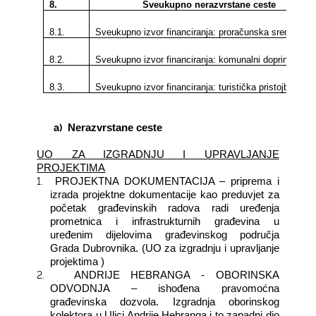
8.
Sveukupno nerazvrstane ceste
8.1.
Sveukupno izvor financiranja: proračunska sredstva
8.2.
Sveukupno izvor financiranja: komunalni doprinos
8.3.
Sveukupno izvor financiranja: turistička pristojba
a)
Nerazvrstane ceste
UO ZA IZGRADNJU I UPRAVLJANJE
PROJEKTIMA
1.
PROJEKTNA DOKUMENTACIJA – priprema i
izrada projektne dokumentacije kao preduvjet za
početak građevinskih radova radi uređenja
prometnica i infrastrukturnih građevina u
uređenim dijelovima građevinskog područja
Grada Dubrovnika. (UO za izgradnju i upravljanje
projektima )
2.
ANDRIJE HEBRANGA - OBORINSKA
ODVODNJA – ishođena pravomoćna
građevinska dozvola. Izgradnja oborinskog
kolektora u Ulici Andrije Hebranga i to zapadni dio