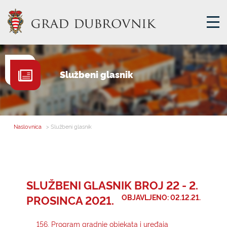
GRADSKA UPRAVA
Službeni glasnik
GRADONAČELNIK
MJESNA SAMOUPRAVA
GRADSKO VIJEĆE
Naslovnica
> Službeni glasnik
UPRAVNA TIJELA
ZA GRAĐANE
SAVJET MLADIH
SLUŽBENI GLASNIK BROJ 22 - 2.
PROSINCA 2021.
OBJAVLJENO: 02.12.21.
E-USLUGE
156. Program gradnje objekata i uređaja