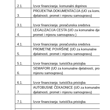
2.1.
Izvor financiranja: komunalni doprinos
PROJEKTNA DOKUMENTACIJA (UO za
komunalne
3.
djelatnosti, promet i mjesnu samoupravu)
3.1.
Izvor financiranja: proračunska sredstva
LEGALIZACIJA CESTA (UO za
komunalne djelatnosti
4.
promet i mjesnu samoupravu
)
4.1.
Izvor financiranja: proračunska sredstva
PROMETNE POVRŠINE (UO za
komunalne
5.
djelatnosti, promet i mjesnu samoupravu)
5.1.
Izvor financiranja: turistička pristojba
SEMAFORI (UO za
komunalne djelatnosti, promet i
6.
mjesnu samoupravu)
6.1.
Izvor financiranja: turistička pristojba
AUTOBUSNE ČEKAONICE (UO za
komunalne
7.
djelatnosti, promet i mjesnu samoupravu)
7.1.
Izvor financiranja: turistička pristojba