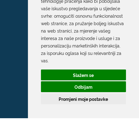
tehnologije praćenja kako bi poboljšala
vaše iskustvo pregledavanja u sljedeće
svrhe:
omogućiti osnovnu funkcionalnost
web stranice
,
za pružanje boljeg iskustva
na web stranici
,
za mjerenje vašeg
interesa za naše proizvode i usluge i za
personalizaciju marketinških interakcija
,
za isporuku oglasa koji su relevantniji za
vas
.
Slažem se
Odbijam
Promjeni moje postavke
Grad Dubrovnik
Pred Dvorom 1
20 000 Dubrovnik
T:
020 351 800