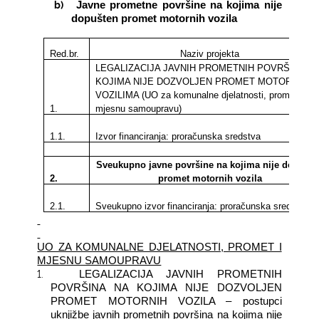
b)
Javne prometne površine na kojima nije
dopušten promet motornih vozila
Red.br.
Naziv projekta
LEGALIZACIJA JAVNIH PROMETNIH POVRŠINA N
KOJIMA NIJE DOZVOLJEN PROMET MOTORNIM
VOZILIMA (UO za
komunalne djelatnosti, promet i
1.
mjesnu samoupravu)
1.1.
Izvor financiranja: proračunska sredstva
Sveukupno javne površine na kojima nije dopušte
2.
promet motornih vozila
2.1.
Sveukupno izvor financiranja: proračunska sredstva
UO ZA KOMUNALNE DJELATNOSTI, PROMET I
MJESNU SAMOUPRAVU
1.
LEGALIZACIJA JAVNIH PROMETNIH
POVRŠINA NA KOJIMA NIJE DOZVOLJEN
PROMET MOTORNIH VOZILA – postupci
uknjižbe javnih prometnih površina na kojima nije