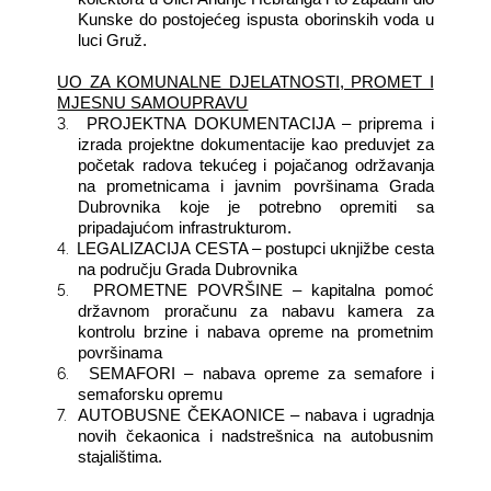
Kunske do postojećeg ispusta oborinskih voda u
luci Gruž.
UO ZA KOMUNALNE DJELATNOSTI, PROMET I
MJESNU SAMOUPRAVU
3.
PROJEKTNA DOKUMENTACIJA – priprema i
izrada projektne dokumentacije kao preduvjet za
početak radova tekućeg i pojačanog održavanja
na prometnicama i javnim površinama Grada
Dubrovnika koje je potrebno opremiti sa
pripadajućom infrastrukturom.
4.
LEGALIZACIJA CESTA – postupci uknjižbe cesta
na području Grada Dubrovnika
5.
PROMETNE POVRŠINE – kapitalna pomoć
državnom proračunu za nabavu kamera za
kontrolu brzine i nabava opreme na prometnim
površinama
6.
SEMAFORI – nabava opreme za semafore i
semaforsku opremu
7.
AUTOBUSNE ČEKAONICE – nabava i ugradnja
novih čekaonica i nadstrešnica na autobusnim
stajalištima.