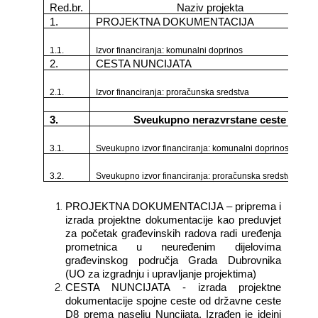
Red.br.
Naziv projekta
1.
PROJEKTNA DOKUMENTACIJA
1.1.
Izvor financiranja: komunalni doprinos
2.
CESTA NUNCIJATA
2.1.
Izvor financiranja: proračunska sredstva
3.
Sveukupno nerazvrstane ceste
3.1.
Sveukupno izvor financiranja: komunalni doprinos
3.2.
Sveukupno izvor financiranja: proračunska sredstva
PROJEKTNA DOKUMENTACIJA – priprema i
izrada projektne dokumentacije kao preduvjet
za početak građevinskih radova radi uređenja
prometnica u neuređenim dijelovima
građevinskog područja Grada Dubrovnika
(UO za izgradnju i upravljanje projektima)
CESTA NUNCIJATA - izrada projektne
dokumentacije spojne ceste od državne ceste
D8 prema naselju Nuncijata. Izrađen je idejni