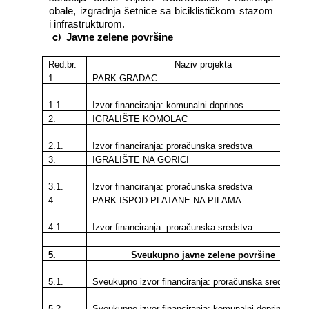
obale, izgradnja šetnice sa biciklističkom stazom
i infrastrukturom.
c)
Javne zelene površine
Red.br.
Naziv projekta
1.
PARK GRADAC
1.1.
Izvor financiranja: komunalni doprinos
2.
IGRALIŠTE KOMOLAC
2.1.
Izvor financiranja: proračunska sredstva
3.
IGRALIŠTE NA GORICI
3.1.
Izvor financiranja: proračunska sredstva
4.
PARK ISPOD PLATANE NA PILAMA
4.1.
Izvor financiranja: proračunska sredstva
5.
Sveukupno javne zelene površine
5.1.
Sveukupno izvor financiranja: proračunska sredstva
5.2.
Sveukupno izvor financiranja: komunalni doprinos