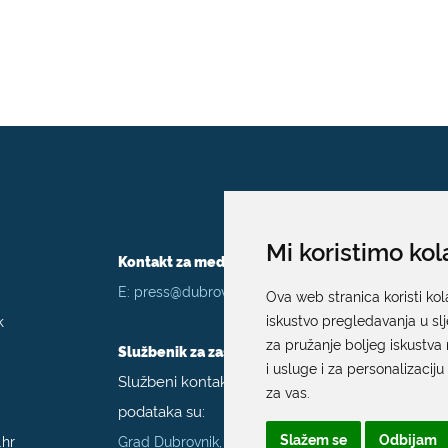
Mi koristimo kol
Kontakt za medije / Press contact
E:
press@dubrovnik.hr
Ova web stranica koristi kol
k
iskustvo pregledavanja u sl
za pružanje boljeg iskustva 
Službenik za zaštitu podataka
i usluge i za personalizaciju
Službeni kontakt podaci službenika za zaštitu
za vas
.
podataka su:
Slažem se
Odbijam
.hr
Grad Dubrovnik, Upravni odjel za poslove