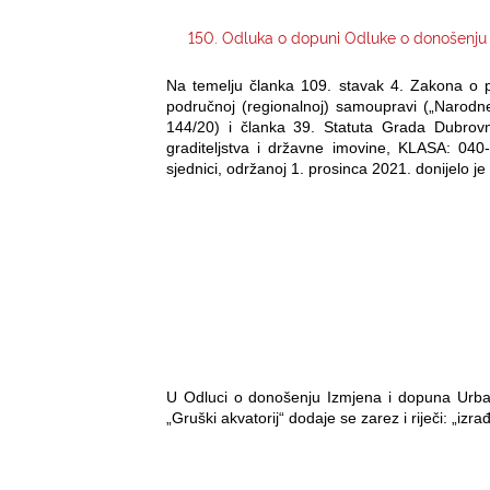
150. Odluka o dopuni Odluke o donošenju I
Na temelju članka 109. stavak 4. Zakona o p
područnoj (regionalnoj) samoupravi („Narodne
144/20) i članka 39. Statuta Grada Dubrovn
graditeljstva i državne imovine, KLASA: 04
sjednici, održanoj 1. prosinca 2021. donijelo je
U Odluci o donošenju Izmjena i dopuna Urbani
„Gruški akvatorij“ dodaje se zarez i riječi: „iz