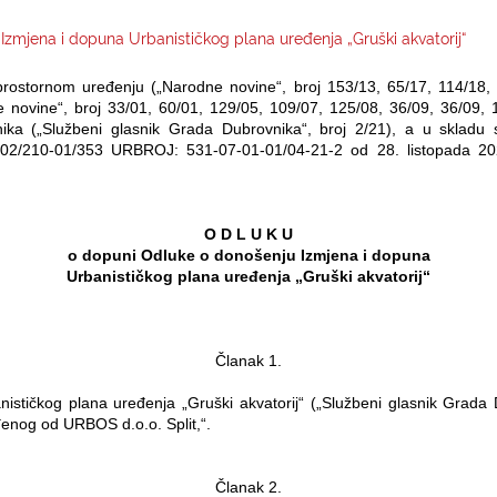
zmjena i dopuna Urbanističkog plana uređenja „Gruški akvatorij“
rostornom uređenju („Narodne novine“, broj 153/13, 65/17, 114/18, 3
 novine“, broj 33/01, 60/01, 129/05, 109/07, 125/08, 36/09, 36/09, 
ika („Službeni glasnik Grada Dubrovnika“, broj 2/21), a u skladu 
0-02/210-01/353 URBROJ: 531-07-01-01/04-21-2 od 28. listopada 2
O D L U K U
o dopuni Odluke o donošenju Izmjena i dopuna
Urbanističkog plana uređenja „Gruški akvatorij“
Članak 1.
stičkog plana uređenja „Gruški akvatorij“ („Službeni glasnik Grada D
rađenog od URBOS d.o.o. Split,“.
Članak 2.