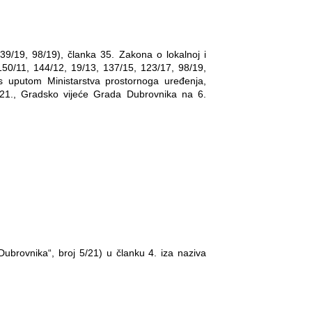
9/19, 98/19), članka 35. Zakona o lokalnoj i
150/11, 144/12, 19/13, 137/15, 123/17, 98/19,
s uputom Ministarstva prostornoga uređenja,
021., Gradsko vijeće Grada Dubrovnika na 6.
ubrovnika“, broj 5/21) u članku 4. iza naziva