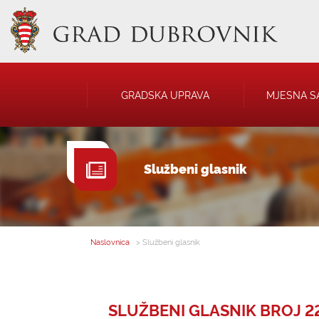
GRADSKA UPRAVA
MJESNA S
GRADONAČELNIK
NATJEČAJI
Službeni glasnik
GRADSKO VIJEĆE
JAVNA OBJAVA
UPRAVNA TIJELA
USTANOVE
SAVJET MLADIH
KOMUNALNA I
DRUŠTVA
Naslovnica
> Službeni glasnik
SLUŽBENI GLASNIK BROJ 22 