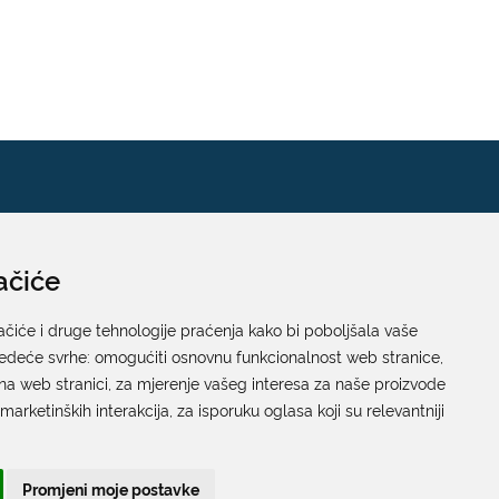
ačiće
Pisarnica
Ured 205; rad sa strankama za sva upravna tijela
ačiće i druge tehnologije praćenja kako bi poboljšala vaše
jedeće svrhe:
Grada Dubrovnika
omogućiti osnovnu funkcionalnost web stranice
,
na web stranici
,
za mjerenje vašeg interesa za naše proizvode
Gundulićeva poljana 10, 20000 Dubrovnik
 marketinških interakcija
,
za isporuku oglasa koji su relevantniji
Radno vrijeme sa strankama:
Ponedjeljak – Petak; 9.00 – 12.00 sati
Promjeni moje postavke
T:
+385 20 351 879