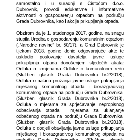
samostalno i u suradnji s Čistoćom d.o.o.
Dubrovnik, provodi edukativne i informativne
aktivnosti o gospodarenju otpadom na području
Grada Dubrovnika, kao i akcije prikupljanja otpada.
Obzirom da je 1. studenoga 2017. godine, na snagu
stupila Uredba o gospodarenju komunalnim otpadom
(„Narodne novine“ br. 50/17), a Grad Dubrovnik je
tijekom 2018. godine
donio odgovarajuće akte
te
uskladio poslovanje davatelja javne usluge
prikupljanja otpada donošenjem sljedećih akata:
Odluka o izmjenama Odluke o komunalnom redu
(Službeni glasnik Grada Dubrovnika br.2/2018),
Odluka o načinu pružanja javne usluge prikupljanja
miješanog komunalnog otpada i biorazgradivog
komunalnog otpada na području Grada Dubrovnika
(Službeni glasnik Grada Dubrovnika br.2/2018),
Odluka o mjerama za sprječavanje nepropisnog
odbacivanja otpada i mjerama za uklanjanje
odbačenog otpada na području Grada Dubrovnika
(Službeni glasnik Grada Dubrovnika br.2/2018),
Odluka o dodjeli obavljanja javne usluge prikupljanja
miješanog i biorazgradivog komunalnog otpada na
području Grada Dubrovnika
(Službeni glasnik