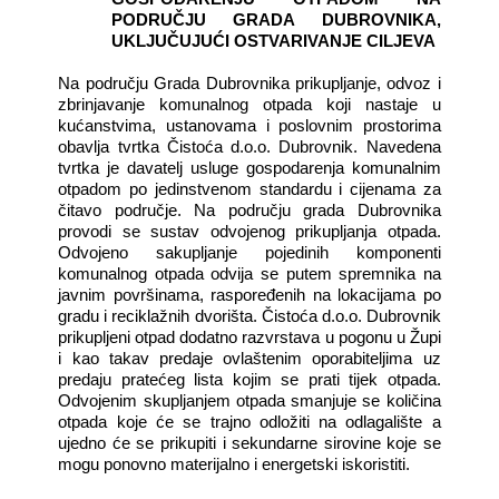
PODRUČJU GRADA DUBROVNIKA,
UKLJUČUJUĆI OSTVARIVANJE CILJEVA
Na području Grada Dubrovnika prikupljanje, odvoz i
zbrinjavanje komunalnog otpada koji nastaje u
kućanstvima, ustanovama i poslovnim prostorima
obavlja tvrtka Čistoća d.o.o. Dubrovnik. Navedena
tvrtka je davatelj usluge gospodarenja komunalnim
otpadom po jedinstvenom standardu i cijenama za
čitavo područje. Na području grada Dubrovnika
provodi se sustav odvojenog prikupljanja otpada.
Odvojeno sakupljanje pojedinih komponenti
komunalnog otpada odvija se putem spremnika na
javnim površinama, raspoređenih na lokacijama po
gradu i reciklažnih dvorišta. Čistoća d.o.o. Dubrovnik
prikupljeni otpad dodatno razvrstava u pogonu u Župi
i kao takav predaje ovlaštenim oporabiteljima uz
predaju pratećeg lista kojim se prati tijek otpada.
Odvojenim skupljanjem otpada smanjuje se količina
otpada koje će se trajno odložiti na odlagalište a
ujedno će se prikupiti i sekundarne sirovine koje se
mogu ponovno materijalno i energetski iskoristiti.