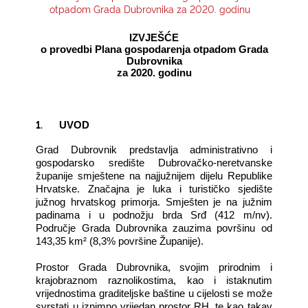
otpadom Grada Dubrovnika za 2020. godinu
KONTAKTI
IZVJEŠĆE
o provedbi Plana gospodarenja otpadom Grada
Dubrovnika
za 2020. godinu
1.
UVOD
Grad Dubrovnik predstavlja administrativno i
gospodarsko središte Dubrovačko-­neretvanske
županije smještene na najjužnijem dijelu Republike
Hrvatske. Značajna je luka i turističko sjedište
južnog hrvatskog primorja. Smješten je na južnim
padinama i u podnožju brda Srđ (412 m/nv).
Područje Grada Dubrovnika zauzima površinu od
143,35 km² (8,3% površine Županije).
Prostor Grada Dubrovnika, svojim prirodnim i
krajobraznom raznolikostima, kao i istaknutim
vrijednostima graditeljske baštine u cijelosti se može
svrstati u iznimno vrijedan prostor RH, te kao takav