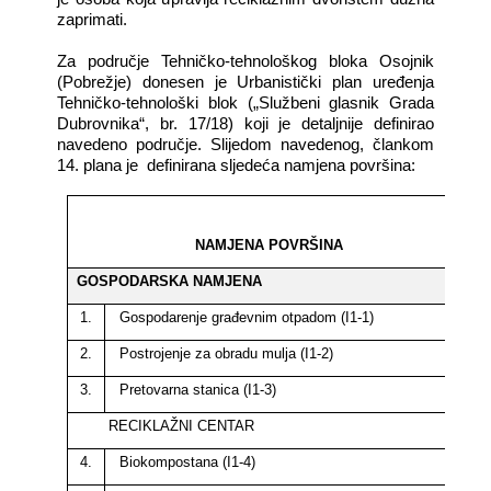
zaprimati.
Za područje Tehničko-tehnološkog bloka Osojnik
(Pobrežje) donesen je Urbanistički plan uređenja
Tehničko-tehnološki blok („Službeni glasnik Grada
Dubrovnika“, br. 17/18) koji je detaljnije definirao
navedeno područje. Slijedom navedenog, člankom
14. plana je
definirana sljedeća namjena površina:
NAMJENA POVRŠINA
GOSPODARSKA NAMJENA
1.
Gospodarenje građevnim otpadom (I1-1)
2.
Postrojenje za obradu mulja (I1-2)
3.
Pretovarna stanica (I1-3)
RECIKLAŽNI CENTAR
4.
Biokompostana (I1-4)