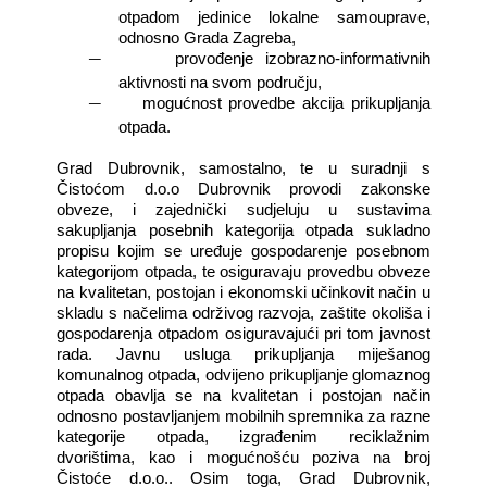
otpadom jedinice lokalne samouprave,
odnosno Grada Zagreba,
―
provođenje izobrazno-informativnih
aktivnosti na svom području,
―
mogućnost provedbe akcija prikupljanja
otpada.
Grad Dubrovnik, samostalno, te u suradnji s
Čistoćom d.o.o Dubrovnik provodi zakonske
obveze, i zajednički sudjeluju u sustavima
sakupljanja posebnih kategorija otpada sukladno
propisu kojim se uređuje gospodarenje posebnom
kategorijom otpada, te osiguravaju provedbu obveze
na kvalitetan, postojan i ekonomski učinkovit način u
skladu s načelima održivog razvoja, zaštite okoliša i
gospodarenja otpadom osiguravajući pri tom javnost
rada. Javnu usluga prikupljanja miješanog
komunalnog otpada, odvijeno prikupljanje glomaznog
otpada obavlja se na kvalitetan i postojan način
odnosno postavljanjem mobilnih spremnika za razne
kategorije otpada, izgrađenim reciklažnim
dvorištima, kao i mogućnošću poziva na broj
Čistoće d.o.o.. Osim toga, Grad Dubrovnik,