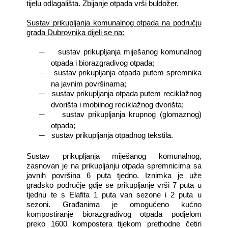
tijelu odlagališta. Zbijanje otpada vrši buldožer.
Sustav prikupljanja komunalnog otpada na području
grada Dubrovnika dijeli se na:
―
sustav prikupljanja miješanog komunalnog
otpada i biorazgradivog otpada;
―
sustav prikupljanja otpada putem spremnika
na javnim površinama;
―
sustav prikupljanja otpada putem reciklažnog
dvorišta i mobilnog reciklažnog dvorišta;
―
sustav prikupljanja krupnog (glomaznog)
otpada;
―
sustav prikupljanja otpadnog tekstila.
Sustav prikupljanja miješanog komunalnog,
zasnovan je na prikupljanju otpada spremnicima sa
javnih površina 6 puta tjedno. Iznimka je uže
gradsko područje gdje se prikupljanje vrši 7 puta u
tjednu te s Elafita 1 puta van sezone i 2 puta u
sezoni. Građanima je omogućeno kućno
kompostiranje biorazgradivog otpada podjelom
preko 1600 kompostera tijekom prethodne četiri