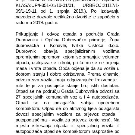
KLASA:UP/I-351-01/19-01/01, URBROJ:21117/1-
09/1-19-11 od 1. srpnja 2019.). Po izdavanju
navedene dozvole reciklažno dvorište je započelo s
radom u 2019. godini.
Prikupljanje i odvoz otpada s područja Grada
Dubrovnika i Općina Dubrovačko primorje, Župa
dubrovačka i Konavle, tvrtka Čistoća d.o.o.
Dubrovnik obavlja specijaliziranim vozilima
opremljenim opremom kojom se smanjuje volumen
otpada, usitnjava se i drobi, pri čemu se ne mijenja
masa i vrsta otpada. Opća ocjena je da su vozila u
dobrom stanju i dobro održavana. Prema dinamici
odvoza sva vozila imaju odgovarajuće frekvencije i
rute te je za postojeće stanje broj istih dostatan.
Otpad se na području Grada Dubrovnika odvozi sa
27 specijalnih komunalnih vozila i 4 autopodizača.
Otpad se na odlagalištu sabija upotrebom
kompaktora. Otpad se do aktivnog tijela odlagališta
dovozi specijalnim vozilom za prijevoz otpada i
autopodizačima - vozila za prijevoz kontejnera). Na
mjestu istresanja otpada iz specijalnog vozila ili
autopodizača otpad se kompaktorom rasprostire po