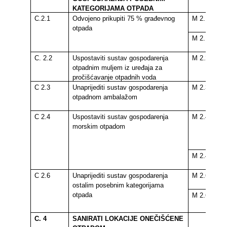
KATEGORIJAMA OTPADA
C.2.1
Odvojeno prikupiti 75 % građevnog
M 2.1.1
otpada
M 2.1.2
C. 2.2
Uspostaviti sustav gospodarenja
M 2.2.2
otpadnim muljem iz uređaja za
pročišćavanje otpadnih voda
C 2.3
Unaprijediti sustav gospodarenja
M 2.3.1
otpadnom ambalažom
C 2.4
Uspostaviti sustav gospodarenja
M 2.4.2
morskim otpadom
M 2.4.3
C 2.6
Unaprijediti sustav gospodarenja
M 2.6.2
ostalim posebnim kategorijama
otpada
M 2.6.3
C. 4
SANIRATI LOKACIJE ONEČIŠĆENE