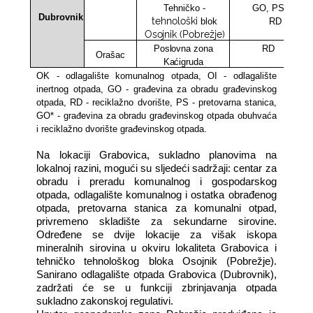
Tehničko
-
GO, PS,
Dubrovnik
tehnološki
blok
RD
Osojnik (Pobrežje)
Poslovna zona
RD
Orašac
Kaćigruda
OK - odlagalište komunalnog otpada, OI - odlagalište
inertnog otpada, GO - građevina za obradu građevinskog
otpada, RD - reciklažno dvorište, PS - pretovarna stanica,
GO* - građevina za obradu građevinskog otpada obuhvaća
i reciklažno dvorište građevinskog otpada.
Na lokaciji Grabovica, sukladno planovima na
lokalnoj razini, mogući su sljedeći sadržaji: centar za
obradu i preradu komunalnog i gospodarskog
otpada, odlagalište komunalnog i ostatka obrađenog
otpada, pretovarna stanica za komunalni otpad,
privremeno skladište za sekundarne sirovine.
Određene se dvije lokacije za višak iskopa
mineralnih sirovina u okviru lokaliteta Grabovica i
tehničko tehnološkog bloka Osojnik (Pobrežje).
Sanirano odlagalište otpada Grabovica (Dubrovnik),
zadržati će se u funkciji zbrinjavanja otpada
sukladno zakonskoj regulativi.