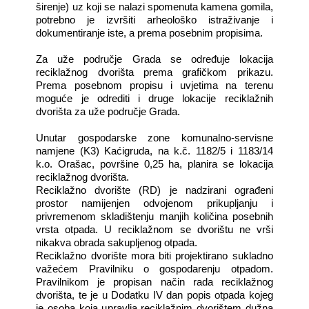
širenje) uz koji se nalazi spomenuta kamena gomila,
potrebno je izvršiti arheološko istraživanje i
dokumentiranje iste, a prema posebnim propisima.
Za uže područje Grada se određuje lokacija
reciklažnog dvorišta prema grafičkom prikazu.
Prema posebnom propisu i uvjetima na terenu
moguće je odrediti i druge lokacije reciklažnih
dvorišta za uže područje Grada.
Unutar gospodarske zone komunalno-servisne
namjene (K3) Kaćigruda, na k.č. 1182/5 i 1183/14
k.o. Orašac, površine 0,25 ha, planira se lokacija
reciklažnog dvorišta.
Reciklažno dvorište (RD) je nadzirani ograđeni
prostor namijenjen odvojenom prikupljanju i
privremenom skladištenju manjih količina posebnih
vrsta otpada. U reciklažnom se dvorištu ne vrši
nikakva obrada sakupljenog otpada.
Reciklažno dvorište mora biti projektirano sukladno
važećem Pravilniku o gospodarenju otpadom.
Pravilnikom je propisan način rada reciklažnog
dvorišta, te je u Dodatku IV dan popis otpada kojeg
je osoba koja upravlja reciklažnim dvorištem dužna