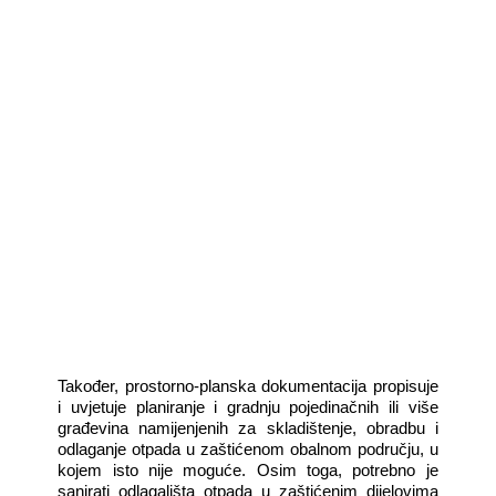
Također,­­­ prostorno-planska dokumentacija propisuje
i uvjetuje planiranje i gradnju pojedinačnih ili više
građevina namijenjenih za skladištenje, obradbu i
odlaganje otpada u zaštićenom obalnom području, u
kojem isto nije moguće. Osim toga, potrebno je
sanirati odlagališta otpada u zaštićenim dijelovima