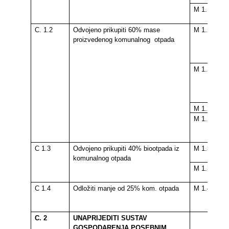
M 1.1.3
C. 1.2
Odvojeno prikupiti 60% mase
M 1.2.1
proizvedenog komunalnog
otpada
M 1.2.2
M 1.2.3.
M 1.2.4.
C 1.3
Odvojeno prikupiti 40% biootpada iz
M 1.3.2
komunalnog otpada
M 1.3.3
C 1.4
Odložiti manje od 25% kom. otpada
M 1.4.2
C. 2
UNAPRIJEDITI SUSTAV
GOSPODARENJA POSEBNIM