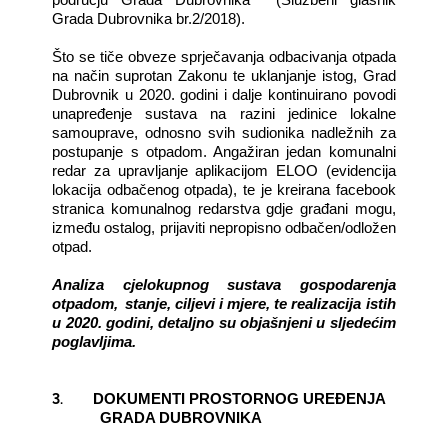
Grada Dubrovnika br.2/2018).
Što se tiče obveze sprječavanja odbacivanja otpada
na način suprotan Zakonu te uklanjanje istog, Grad
Dubrovnik u 2020. godini i dalje kontinuirano povodi
unapređenje sustava na razini jedinice lokalne
samouprave, odnosno svih sudionika nadležnih za
postupanje s otpadom. Angažiran jedan komunalni
redar za upravljanje aplikacijom ELOO (evidencija
lokacija odbačenog otpada), te je kreirana facebook
stranica komunalnog redarstva gdje građani mogu,
između ostalog, prijaviti nepropisno odbačen/odložen
otpad.
Analiza cjelokupnog sustava gospodarenja
otpadom,
stanje, ciljevi i mjere, te realizacija istih
u 2020. godini, detaljno su objašnjeni u sljedećim
poglavljima.
3.
DOKUMENTI PROSTORNOG UREĐENJA
GRADA DUBROVNIKA