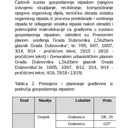
Cjeloviti sustav gospodarenja otpadom (njegovo
izdvojeno skupljanje, recikliranje, kompostiranje
njegova organskog dijela, termička obrada ostatka
organskog otpada iz procesa predobrade i sortiranja
otpada te odlaganje ostatka otpada nakon obrade) i
potencijalne makrolokacije za građevine u sustavu
gospodarenja otpadom, određeni su Prostornim
planom uređenja Grada Dubrovnika („Službeni
glasnik Grada Dubrovnika“, br. 7/05, 6/07, 10/07,
3/14, 9/14 - pročišćeni tekst, 19/15 i 18/16 -
pročišćeni tekst) i Generalnim urbanističkim planom
Grada Dubrovnika („Službeni glasnik Grada
Dubrovnika“,br. 10/05, 10/07, 8/12, 3/14, 9/14 -
pročišćeni tekst, 4/16, 25/18 i 13/19).
Tablica 2. Postojeće i planiranje građevine iz
područja gospodarenja otpadom
Grad
Naselje
Lokalitet
Vrsta
Osojnik
Grabovica
OK,
OI
Grabovica
GO*