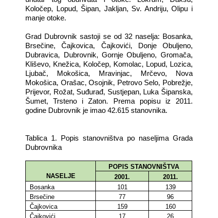
Koločep, Lopud, Šipan, Jakljan, Sv. Andriju, Olipu i
manje otoke.
Grad Dubrovnik sastoji se od 32 naselja: Bosanka,
Brsečine, Čajkovica, Čajkovići, Donje Obuljeno,
Dubravica, Dubrovnik, Gornje Obuljeno, Gromača,
Kliševo, Knežica, Koločep, Komolac, Lopud, Lozica,
Ljubač, Mokošica, Mravinjac, Mrčevo, Nova
Mokošica, Orašac, Osojnik, Petrovo Selo, Pobrežje,
Prijevor, Rožat, Suđurađ, Sustjepan, Luka Šipanska,
Šumet, Trsteno i Zaton. Prema popisu iz 2011.
godine Dubrovnik je imao 42.615 stanovnika.
Tablica 1. Popis stanovništva po naseljima Grada
Dubrovnika
POPIS STANOVNIŠTVA
NASELJE
2001.
2011.
Bosanka
101
139
Brsečine
77
96
Čajkovica
159
160
Čajkovići
17
26