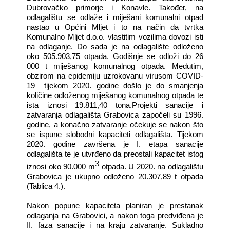
Dubrovačko primorje i Konavle. Također, na
odlagalištu se odlaže i miješani komunalni otpad
nastao u Općini Mljet i to na način da tvrtka
Komunalno Mljet d.o.o. vlastitim vozilima dovozi isti
na odlaganje. Do sada je na odlagalište odloženo
oko 505.903,75 otpada. Godišnje se odloži do 26
000 t miješanog komunalnog otpada. Međutim,
obzirom na epidemiju uzrokovanu virusom COVID-
19
tijekom 2020. godine došlo je do smanjenja
količine odloženog miješanog komunalnog otpada te
ista iznosi 19.811,40 tona.Projekti sanacije i
zatvaranja odlagališta Grabovica započeli su 1996.
godine, a konačno zatvaranje očekuje se nakon što
se ispune slobodni kapaciteti odlagališta. Tijekom
2020. godine završena je I. etapa sanacije
odlagališta te je utvrđeno da preostali kapacitet istog
3
iznosi oko 90.000 m
otpada. U 2020. na odlagalištu
Grabovica je ukupno odloženo 20.307,89 t otpada
(Tablica 4.).
Nakon popune kapaciteta planiran je prestanak
odlaganja na Grabovici, a nakon toga predviđena je
II. faza sanacije i na kraju zatvaranje. Sukladno