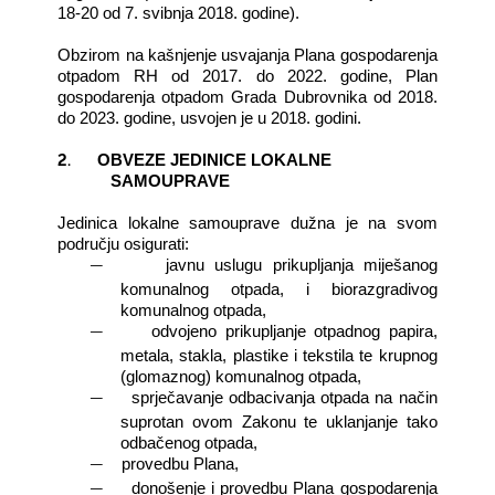
18-20 od 7. svibnja 2018. godine).
Obzirom na kašnjenje usvajanja Plana gospodarenja
otpadom RH od 2017. do 2022. godine, Plan
gospodarenja otpadom Grada Dubrovnika od 2018.
do 2023. godine, usvojen je u 2018. godini.
2.
OBVEZE JEDINICE LOKALNE
SAMOUPRAVE
Jedinica lokalne samouprave dužna je na svom
području osigurati:
―
javnu uslugu prikupljanja miješanog
komunalnog otpada, i biorazgradivog
komunalnog otpada,
―
odvojeno prikupljanje otpadnog papira,
metala, stakla, plastike i tekstila te krupnog
(glomaznog) komunalnog otpada,
―
sprječavanje odbacivanja otpada na način
suprotan ovom Zakonu te uklanjanje tako
odbačenog otpada,
―
provedbu Plana,
―
donošenje i provedbu Plana gospodarenja