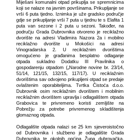
Miješani komunalni otpad prikuplja se spremnicima
koji se nalaze na javnim površinama. Prikupljanje se
vrši 6 puta tjedno. Iznimka je uže gradsko područje
gdje se prikupljanje vrši 7 puta u tjednu te s Elafita 1
puta van sezone i 2 puta u sezoni. Također, na
području Grada Dubrovnika otvoreno je reciklažno
dvorište na adresi Vladimira Nazora 2a i mobilno
reciklažno dvorište u Mokošici na adresi
Vinogradarska 2. U reciklažnim dvorištima
omogućeno je građanima besplatno odlaganje
otpada sukladno Dodatku III Pravilnika o
gospodarenju otpadom („Narodne novine br. 23/14,
51/14, 121/15, 132/15, 117/17). U reciklažnim
dvorištima sav odvojeno prikupljeni otpad se predaje
ovlaštenim oporabiteljima. Tvrtka Čistoća d.o.o.
Dubrovnik osim reciklažnim dvorištem i mobilnim
reciklažnim dvorištem upravlja i odlagalištem otpada
Grabovica te privremeno koristi zemljište na
Pobrežju za potrebe privremenog skladištenja
glomaznog otpada.
Odlagalište otpada nalazi se 25 km sjeveroistočno
od Dubrovnika i službeno je odlagalište Grada
Dubrovnika te okolnih općina Župa dubrovačka,