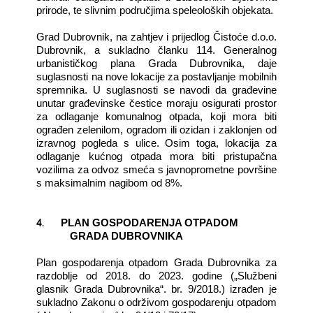
prirode, te slivnim područjima speleoloških objekata.
Grad Dubrovnik, na zahtjev i prijedlog Čistoće d.o.o.
Dubrovnik, a sukladno članku 114. Generalnog
urbanističkog plana Grada Dubrovnika, daje
suglasnosti na nove lokacije za postavljanje mobilnih
spremnika. U suglasnosti se navodi da građevine
unutar građevinske čestice moraju osigurati prostor
za odlaganje komunalnog otpada, koji mora biti
ograđen zelenilom, ogradom ili ozidan i zaklonjen od
izravnog pogleda s ulice. Osim toga, lokacija za
odlaganje kućnog otpada mora biti pristupačna
vozilima za odvoz smeća s javnoprometne površine
s maksimalnim nagibom od 8%.
4.
PLAN GOSPODARENJA OTPADOM
GRADA DUBROVNIKA
Plan gospodarenja otpadom Grada Dubrovnika za
razdoblje od 2018. do 2023. godine („Službeni
glasnik Grada Dubrovnika“. br. 9/2018.) izrađen je
sukladno Zakonu o održivom gospodarenju otpadom