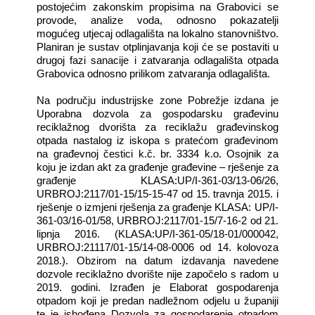
postojećim zakonskim propisima na Grabovici se
provode, analize voda, odnosno pokazatelji
mogućeg utjecaj odlagališta na lokalno stanovništvo.
Planiran je sustav otplinjavanja koji će se postaviti u
drugoj fazi sanacije i zatvaranja odlagališta otpada
Grabovica odnosno prilikom zatvaranja odlagališta.
Na području industrijske zone Pobrežje izdana je
Uporabna dozvola za gospodarsku građevinu
reciklažnog dvorišta za reciklažu građevinskog
otpada nastalog iz iskopa s pratećom građevinom
na građevnoj čestici k.č. br. 3334 k.o. Osojnik za
koju je izdan akt za građenje građevine – rješenje za
građenje KLASA:UP/I-361-03/13-06/26,
URBROJ:2117/01-15/15-15-47 od 15. travnja 2015. i
rješenje o izmjeni rješenja za građenje KLASA: UP/I-
361-03/16-01/58, URBROJ:2117/01-15/7-16-2 od 21.
lipnja 2016. (KLASA:UP/I-361-05/18-01/000042,
URBROJ:21117/01-15/14-08-0006 od 14. kolovoza
2018.). Obzirom na datum izdavanja navedene
dozvole reciklažno dvorište nije započelo s radom u
2019. godini. Izrađen je Elaborat gospodarenja
otpadom koji je predan nadležnom odjelu u županiji
te je ishođena Dozvola za gospodarenje otpadom