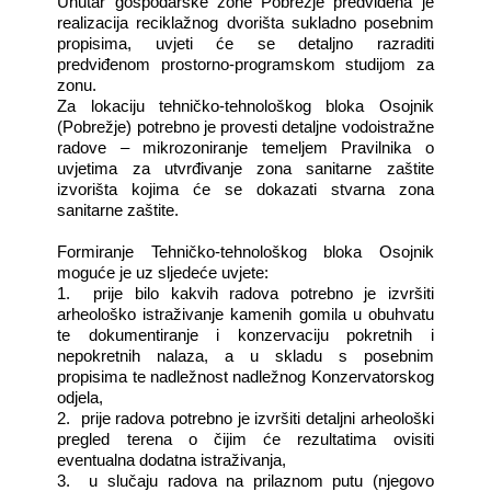
Unutar gospodarske zone Pobrežje predviđena je
realizacija reciklažnog dvorišta sukladno posebnim
propisima, uvjeti će se detaljno razraditi
predviđenom prostorno-programskom studijom za
zonu.
Za lokaciju tehničko-tehnološkog bloka Osojnik
(Pobrežje) potrebno je provesti detaljne vodoistražne
radove – mikrozoniranje temeljem Pravilnika o
uvjetima za utvrđivanje zona sanitarne zaštite
izvorišta kojima će se dokazati stvarna zona
sanitarne zaštite.
Formiranje Tehničko-tehnološkog bloka Osojnik
moguće je uz sljedeće uvjete:
1.
prije bilo kakvih radova potrebno je izvršiti
arheološko istraživanje kamenih gomila u obuhvatu
te dokumentiranje i konzervaciju pokretnih i
nepokretnih nalaza, a u skladu s posebnim
propisima te nadležnost nadležnog Konzervatorskog
odjela,
2.
prije radova potrebno je izvršiti detaljni arheološki
pregled terena o čijim će rezultatima ovisiti
eventualna dodatna istraživanja,
3.
u slučaju radova na prilaznom putu (njegovo