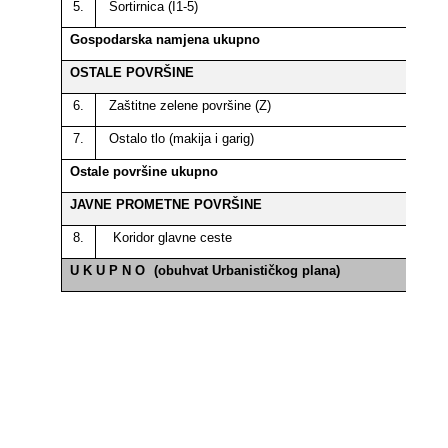
5.
Sortirnica (I1-5)
Gospodarska namjena ukupno
OSTALE POVRŠINE
6.
Zaštitne zelene površine (Z)
7.
Ostalo tlo (makija i garig)
Ostale površine ukupno
JAVNE PROMETNE POVRŠINE
8.
Koridor glavne ceste
U K U P N O
(obuhvat Urbanističkog plana)