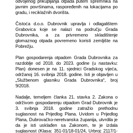
odvojenog prikupljanja otpada putem spremnika na
javnim površinama, raspoređenih na lokacijama po
gradu, i reciklažnih dvorišta.
Čistoća d.o.o. Dubrovnik upravlja i odlagalištem
Grabovica koje se nalazi na području Grada
Dubrovnika, a za privremeno skladištenje
glomaznog otpada povremeno koristi zemljište na
Pobrežju.
Plan gospodarenja otpadom Grada Dubrovnika za
razdoblje od 2018. do 2023. godine (u nastavku:
Plan) donesen je na 11. sjednici Gradskog vijeća,
održanoj 16. svibnja 2018. godine.
Isti je objavljen u
„Službenom glasniku Grada Dubrovnika“, broj
9/2018.
Nadalje, temeljem članka 21. stavka 2. Zakona o
održivom gospodarenju otpadom Grad Dubrovnik je
3. svibnja 2018. godine zatražio prethodnu
suglasnost na Prijedlog Plana. Uvidom u Prijedlog
Plana, Dubrovačko-neretvanska županija, utvrdila je
da je isti usklađen sa Zakonom, te je izdala
suglasnost (Klasa: 351-01/18-01/24, Urbroj: 2117/1-