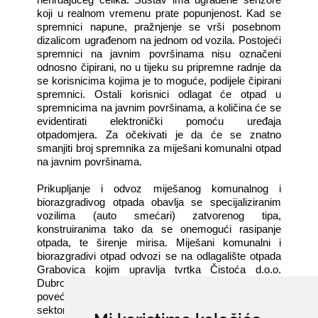
koji u realnom vremenu prate popunjenost. Kad se
spremnici napune, pražnjenje se vrši posebnom
dizalicom ugrađenom na jednom od vozila. Postojeći
spremnici na javnim površinama nisu označeni
odnosno čipirani, no u tijeku su pripremne radnje da
se korisnicima kojima je to moguće, podijele čipirani
spremnici. Ostali korisnici odlagat će otpad u
spremnicima na javnim površinama, a količina će se
evidentirati elektronički pomoću uređaja
otpadomjera. Za očekivati je da će se znatno
smanjiti broj spremnika za miješani komunalni otpad
na javnim površinama.
Prikupljanje i odvoz miješanog komunalnog i
biorazgradivog otpada obavlja se specijaliziranim
vozilima (auto smećari) zatvorenog tipa,
konstruiranima tako da se onemogući rasipanje
otpada, te širenje mirisa. Miješani komunalni i
biorazgradivi otpad odvozi se na odlagalište otpada
Grabovica kojim upravlja tvrtka Čistoća d.o.o.
Dubrovnik. S obzirom da se iz godine u godinu
povećava broj turista i sezonskih radnika, turistički
sektor poprilično intenzivno generira količine