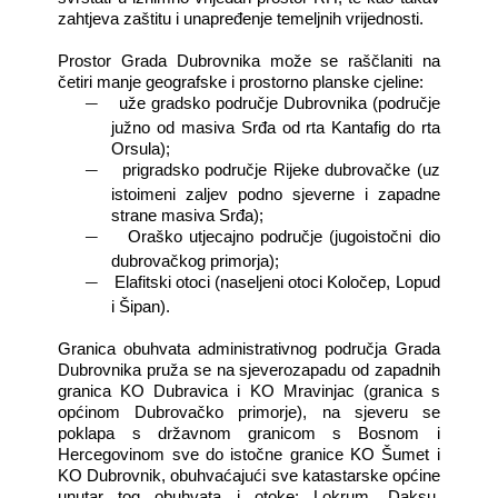
zahtjeva zaštitu i unapređenje temeljnih vrijednosti.
Prostor Grada Dubrovnika može se raščlaniti na
četiri manje geografske i prostorno planske cjeline:
―
uže gradsko područje Dubrovnika (područje
južno od masiva Srđa od rta Kantafig do rta
Orsula);
―
prigradsko područje Rijeke dubrovačke (uz
istoimeni zaljev podno sjeverne i zapadne
strane masiva Srđa);
―
Oraško utjecajno područje (jugoistočni dio
dubrovačkog primorja);
―
Elafitski otoci (naseljeni otoci Koločep, Lopud
i Šipan).
Granica obuhvata administrativnog područja Grada
Dubrovnika pruža se na sjeverozapadu od zapadnih
granica KO Dubravica i KO Mravinjac (granica s
općinom Dubrovačko primorje), na sjeveru se
poklapa s državnom granicom s Bosnom i
Hercegovinom sve do istočne granice KO Šumet i
KO Dubrovnik, obuhvaćajući sve katastarske općine
unutar tog obuhvata i otoke: Lokrum, Daksu,