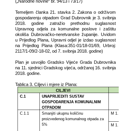
(„Narodne novine“ br. 94/13 i 73/17)
Temeljem članka 21. stavka 2. Zakona o održivom
gospodarenju otpadom Grad Dubrovnik je 3. svibnja
2018. godine zatražio prethodnu suglasnost
Upravnog odjela za komunalne poslove i zaštitu
okoliša Dubrovačko-neretvanske županije. Uvidom
u Prijedlog Plana, Upravni odjel je izdao suglasnost
na Prijedlog Plana (Klasa:351-01/18-01/69, Urbroj:
2117/1-09/2-18-02, od 7. svibnja 2018. godine)
Plan je usvojilo Gradsko Vijeće Grada Dubrovnika
na 11. sjednici Gradskog vijeća, održanoj 16. svibnja
2018. godine.
Tablica 3. Ciljevi i mjere iz Plana:
CILJEVI
C.1
UNAPRIJEDITI SUSTAV
GOSPODARENJA KOMUNALNIM
OTPADOM
C.1.1
Smanjiti ukupnu količinu
M 1.1.1
proizvedenog komunalnog otpada za
5%
M 1.1.2