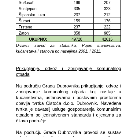
Suđurađ
199
207
Sustjepan
335
323
Šipanska Luka
237
212
Šumet
159
176
Trsteno
237
222
Zaton
858
985
UKUPNO:
49728
42615
Državni zavod za statistiku, Popis stanovništva,
kućanstava i stanova po naseljima 2001. i 2011.
Prikupljanje, odvoz i zbrinjavanje komunalnog
otpada
Na području Grada Dubrovnika prikupljanje, odvoz i
zbrinjavanje komunalnog otpada koji nastaje u
kućanstvima, ustanovama i poslovnim prostorima
obavlja tvrtka Čistoća d.o.o. Dubrovnik. Navedena
tvrtka je davatelj usluge gospodarenja komunalnim
otpadom po jedinstvenom standardu i cijenama za
čitavo područje.
Na području Grada Dubrovnika provodi se sustav