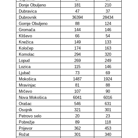
Donje Obuljeno
181
210
Dubravica
47
37
Dubrovnik
36394
28434
Gornje Obuljeno
88
124
Gromača
144
146
Kliševo
66
54
Knežica
149
133
Koločep
174
163
Komolac
294
320
Lopud
269
249
Lozica
115
146
Ljubač
73
69
Mokošica
1487
1924
Mravinjac
81
88
Mrčevo
107
90
Nova Mokošica
6041
6016
Orašac
546
631
Osojnik
321
301
Petrovo selo
20
23
Pobrežje
89
118
Prijevor
362
453
Rožat
301
340