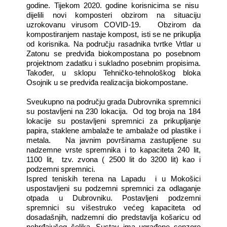
godine. Tijekom 2020. godine korisnicima se nisu
dijelili novi komposteri obzirom na situaciju
uzrokovanu virusom COVID-19.
Obzirom da
kompostiranjem nastaje kompost, isti se ne prikuplja
od korisnika. Na području rasadnika tvrtke Vrtlar u
Zatonu se predviđa biokompostana po posebnom
projektnom zadatku i sukladno posebnim propisima.
Također, u sklopu Tehničko-tehnološkog bloka
Osojnik u se predviđa realizacija biokompostane.
Sveukupno na području grada Dubrovnika spremnici
su postavljeni na 230 lokacija.
Od tog broja na 184
lokacije su postavljeni spremnici za prikupljanje
papira, staklene ambalaže te ambalaže od plastike i
metala.
Na javnim površinama zastupljene su
nadzemne vrste spremnika i to kapaciteta 240 lit,
1100 lit,
tzv. zvona ( 2500 lit do 3200 lit) kao i
podzemni spremnici.
Ispred teniskih terena na Lapadu
i u Mokošici
uspostavljeni su podzemni spremnici za odlaganje
otpada u Dubrovniku. Postavljeni podzemni
spremnici su višestruko većeg kapaciteta od
dosadašnjih, nadzemni dio predstavlja košaricu od
nehrđajučeg čelika. Sustav ima ugrađene senzore