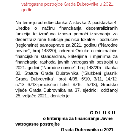
vatrogasne postrojbe Grada Dubrovnika u 2021.
godini
KONTAKTI
Na temelju odredbe članka 7. stavka 2. podstavka 4.
Uredbe o načinu financiranja decentraliziranih
funkcija te izračuna iznosa pomoći izravnanja za
decentralizirane funkcije jedinica lokalne i područne
(regionalne) samouprave za 2021. godinu (“Narodne
novine“, broj 148/20), odredbi Odluke o minimalnim
financijskim standardima, kriterijima i mjerilima za
financiranje rashoda javnih vatrogasnih postrojbi u
2021. godini (“Narodne novine“, broj 148/20) i članka
32. Statuta Grada Dubrovnika (“Službeni glasnik
14/12,
Grada Dubrovnika“, broj 4/09, 6/10, 3/11,
5/13, 6/13-pročišćeni tekst, 9/15 i 5/18
), Gradsko
vijeće Grada Dubrovnika na 37. sjednici, održanoj
25. veljače 2021., donijelo je
O D L U K U
o kriterijima za financiranje Javne
vatrogasne postrojbe
Grada Dubrovnika u 2021.