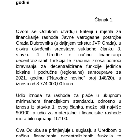
godini
Članak 1.
Ovom se Odlukom utvrđuju kriteriji i mjerila za
financiranje rashoda Javne vatrogasne postrojbe
Grada Dubrovnika (u daljnjem tekstu: JVP Grada), u
okviru utvrđenih sredstava sukladno članku 3.
stavku 4. Uredbe o načinu financiranja
decentraliziranih funkcija te izračuna iznosa pomoći
izravnanja za decentralizirane funkcije jedinica
lokalne i područne (regionalne) samouprave za
2021. godinu (“Narodne novine“ broj
148/20),
u
iznosu od 8.774.000,00 kuna.
Udio iznosa za rashode za plaće u ukupnom
minimalnom financijskom standardu, odnosno u
iznosu iz stavka 1. ovog članka, može biti najviše
90/100, a udio za materijalne i financijske rashode
mora biti najmanje 10/100.
Ova Odluka se primjenjuje u suglasju s Uredbom o
načinu financiranja decentraliziranih funkcija te