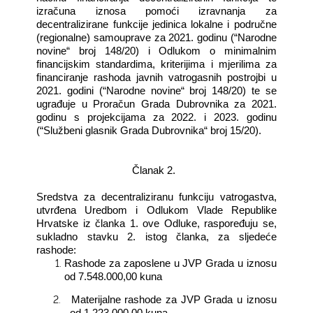
izračuna iznosa pomoći izravnanja za
decentralizirane funkcije jedinica lokalne i područne
(regionalne) samouprave za 2021. godinu (“Narodne
novine“ broj 148/20) i Odlukom o minimalnim
financijskim standardima, kriterijima i mjerilima za
financiranje rashoda javnih vatrogasnih postrojbi u
2021. godini (“Narodne novine“ broj 148/20) te se
ugrađuje u Proračun Grada Dubrovnika za 2021.
godinu s projekcijama za 2022. i 2023. godinu
(“Službeni glasnik Grada Dubrovnika“ broj 15/20).
Članak 2.
Sredstva za decentraliziranu funkciju vatrogastva,
utvrđena Uredbom i Odlukom Vlade Republike
Hrvatske iz članka 1. ove Odluke, raspoređuju se,
sukladno stavku 2. istog članka, za sljedeće
rashode:
Rashode za zaposlene u JVP Grada u iznosu
od 7.548.000,00 kuna
2.
Materijalne rashode za JVP Grada u iznosu
od 1.223.000,00 kuna