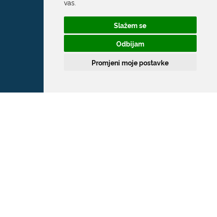
vas
.
Slažem se
Odbijam
Promjeni moje postavke
Grad Dubrovnik
Pred Dvorom 1
20 000 Dubrovnik
T:
020 351 800
F:
020 321 528
E:
grad@dubrovnik.hr
OIB: 21712494719
MB: 02583020
IBAN: HR35 24070001 809800009