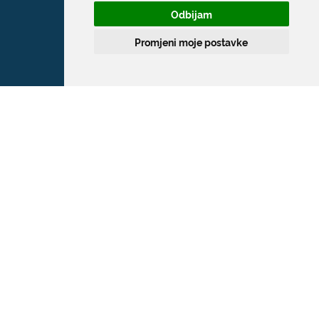
Odbijam
Promjeni moje postavke
Grad Dubrovnik
Pred Dvorom 1
20 000 Dubrovnik
T:
020 351 800
F:
020 321 528
E:
grad@dubrovnik.hr
OIB: 21712494719
MB: 02583020
IBAN: HR35 24070001 809800009
Kontakt za medije / Press contact
E:
press@dubrovnik.hr