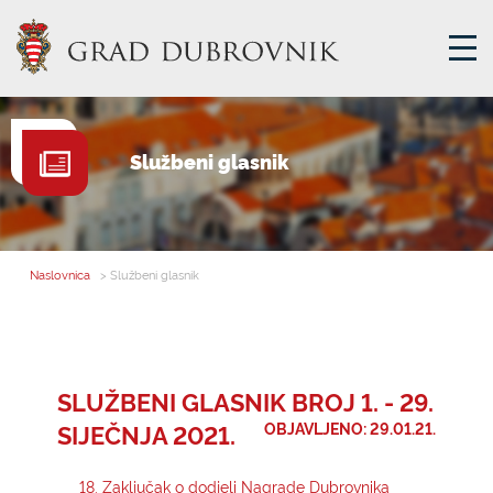
GRADSKA UPRAVA
Službeni glasnik
GRADONAČELNIK
MJESNA SAMOUPRAVA
GRADSKO VIJEĆE
Naslovnica
> Službeni glasnik
UPRAVNA TIJELA
ZA GRAĐANE
SAVJET MLADIH
SLUŽBENI GLASNIK BROJ 1. - 29.
SIJEČNJA 2021.
OBJAVLJENO: 29.01.21.
E-USLUGE
18. Zaključak o dodjeli Nagrade Dubrovnika