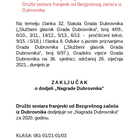
Družbi sestara franjevki od Bezgrešnog začeća iz
Dubrovnika
KONTAKTI
Na temelju članka 32. Statuta Grada Dubrovnika
(„Službeni glasnik Grada Dubrovnika“, broj 4/09.,
–
6/10., 3/11., 14/12., 5/13., 6/13.
pročišćeni tekst,
9/15. i 5/18.) i članka 8. Odluke o javnim priznanjima
Grada Dubrovnika („Službeni glasnik Grada
Dubrovnika“, broj 6/97.), Gradsko vijeće Grada
Dubrovnika na 36. sjednici, održanoj 26. siječnja
2021., donijelo je
Z A K LJ U Č A K
o dodjeli „Nagrade Dubrovnika“
Družbi sestara franjevki od Bezgrešnog začeća
iz Dubrovnika
dodjeljuje se „Nagrada Dubrovnika“
za 2020. godinu.
KLASA: 061-01/21-01/03