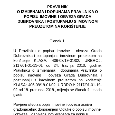
PRAVILNIK
O IZMJENAMA I DOPUNAMA PRAVILNIKA O
POPISU
IMOVINE
I OBVEZA GRADA
DUBROVNIKA I POSTUPANJU S IMOVINOM
PREUZETOM NA KORIŠTENJE
Članak 1.
U Pravilniku o popisu imovine i obveza Grada
Dubrovnika i postupanju s imovinom preuzetom na
korištenje KLASA: 406-08/19-01/02; URBROJ:
2117/01-01-19-01 od 24. travnja 2019. godine,
Pravilniku o izmjenama i dopunama Pravilnika o
popisu imovine i obveza Grada Dubrovnika i
postupanju s imovinom preuzetom na korištenje
KLASA: 406-08/19-01/02, URBROJ: 2117/01-01-19-
02 od 19. prosinca 2019., mijenja se članak 4. i sada
glasi:
Povjerenstvo za popis imovine i obveza osniva
gradonačelnik donošenjem Odluke o popisu imovine
i obveza i
osnivanju povjerenstva za popis (u