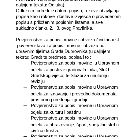
daljnjem tekstu: Odluka).
Odlukom
određuje datum popisa, rokove obavljanja
popisa kao i rokove
dostave izvješća o provedenom
popisu s priloženim popisnim listama, a sve
sukladno članku 2. i 3. ovog Pravilnika.
Povjerenstvo za popis imovine i obveza čini trinaest
povjerenstava za popis imovine i obveza po
upravnim tijelima Grada Dubrovnika (u daljnjem
tekstu: Grad) te predmetu popisa i to :
―
Povjerenstvo za popis imovine
u Upravnom
odjelu za poslove gradonačelnika, Službi
Gradskog vijeća, te Službi za unutarnju
reviziju
―
Povjerenstvo za popis imovine u Upravnom
odjelu za izdavanje i provedbu dokumenata
prostornog uređenja i gradnje
―
Povjerenstvo za popis imovine u Upravnom
odjelu za kulturu i baštinu
―
Povjerenstvo za popis imovine u Upravnom
odjelu za obrazovanje, šport, socijalnu skrb i
civilno društvo
―
Povjerenstvo za popis imovine u Upravnom