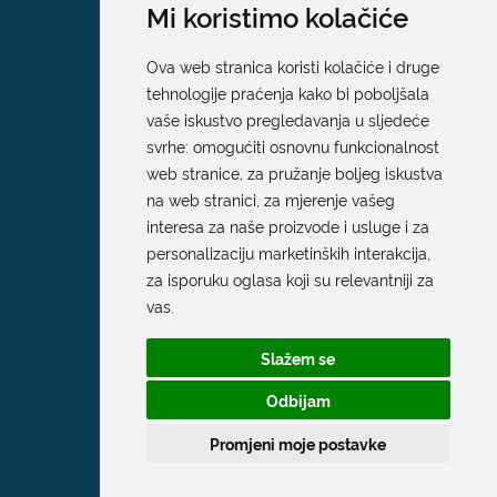
Mi koristimo kolačiće
Ova web stranica koristi kolačiće i druge
tehnologije praćenja kako bi poboljšala
vaše iskustvo pregledavanja u sljedeće
svrhe:
omogućiti osnovnu funkcionalnost
web stranice
,
za pružanje boljeg iskustva
na web stranici
,
za mjerenje vašeg
interesa za naše proizvode i usluge i za
personalizaciju marketinških interakcija
,
za isporuku oglasa koji su relevantniji za
vas
.
Slažem se
Odbijam
Promjeni moje postavke
Grad Dubrovnik
Pred Dvorom 1