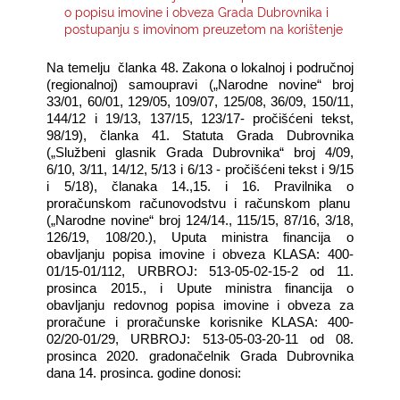
o popisu imovine i obveza Grada Dubrovnika i
postupanju s imovinom preuzetom na korištenje
KONTAKTI
Na temelju
članka 48. Zakona o lokalnoj i područnoj
(regionalnoj) samoupravi („Narodne novine“ broj
33/01, 60/01, 129/05, 109/07, 125/08, 36/09, 150/11,
144/12 i 19/13, 137/15, 123/17- pročišćeni tekst,
98/19), članka 41. Statuta Grada Dubrovnika
(„Službeni glasnik Grada Dubrovnika“ broj 4/09,
6/10, 3/11, 14/12, 5/13 i 6/13 - pročišćeni tekst i 9/15
i 5/18), članaka 14.,15. i 16. Pravilnika o
proračunskom računovodstvu i računskom planu
(„Narodne novine“ broj 124/14., 115/15, 87/16, 3/18,
126/19, 108/20.), Uputa ministra financija o
obavljanju popisa imovine i obveza KLASA: 400-
01/15-01/112, URBROJ: 513-05-02-15-2 od 11.
prosinca 2015., i Upute ministra financija o
obavljanju redovnog popisa imovine i obveza za
proračune i proračunske korisnike KLASA: 400-
02/20-01/29, URBROJ: 513-05-03-20-11 od 08.
prosinca 2020. gradonačelnik Grada Dubrovnika
dana 14. prosinca. godine donosi: