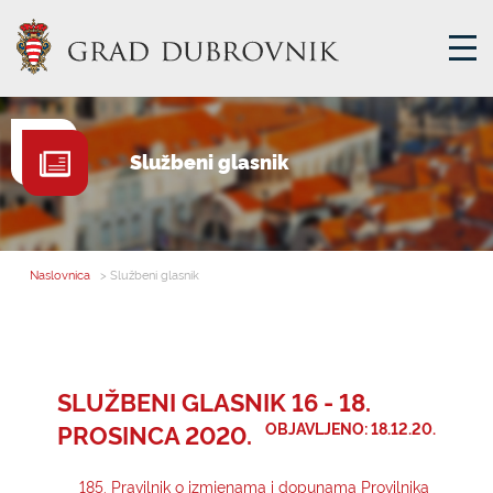
GRADSKA UPRAVA
Službeni glasnik
GRADONAČELNIK
MJESNA SAMOUPRAVA
GRADSKO VIJEĆE
Naslovnica
> Službeni glasnik
UPRAVNA TIJELA
ZA GRAĐANE
SAVJET MLADIH
SLUŽBENI GLASNIK 16 - 18.
PROSINCA 2020.
OBJAVLJENO: 18.12.20.
E-USLUGE
185. Pravilnik o izmjenama i dopunama Provilnika