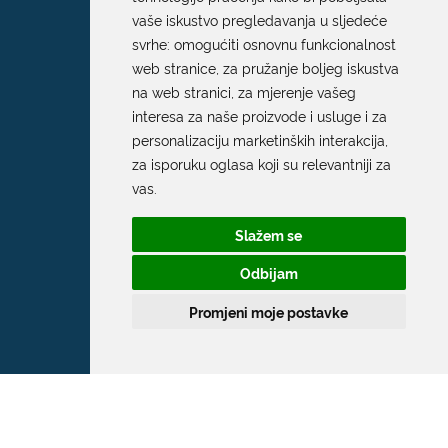
vaše iskustvo pregledavanja u sljedeće
svrhe:
omogućiti osnovnu funkcionalnost
web stranice
,
za pružanje boljeg iskustva
na web stranici
,
za mjerenje vašeg
interesa za naše proizvode i usluge i za
personalizaciju marketinških interakcija
,
za isporuku oglasa koji su relevantniji za
vas
.
Slažem se
Odbijam
Promjeni moje postavke
Grad Dubrovnik
Pred Dvorom 1
20 000 Dubrovnik
T:
020 351 800