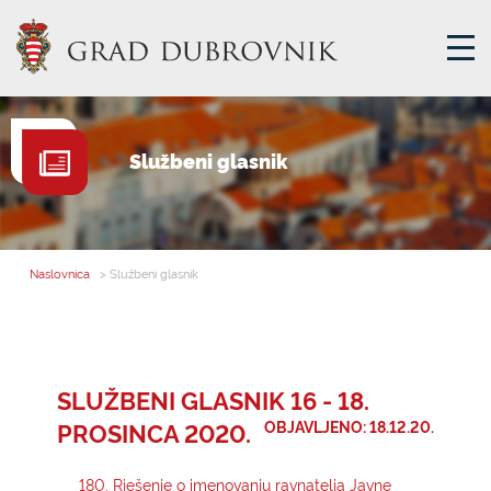
GRADSKA UPRAVA
Službeni glasnik
GRADONAČELNIK
MJESNA SAMOUPRAVA
GRADSKO VIJEĆE
Naslovnica
> Službeni glasnik
UPRAVNA TIJELA
ZA GRAĐANE
SAVJET MLADIH
SLUŽBENI GLASNIK 16 - 18.
PROSINCA 2020.
OBJAVLJENO: 18.12.20.
E-USLUGE
180. Rješenje o imenovanju ravnatelja Javne