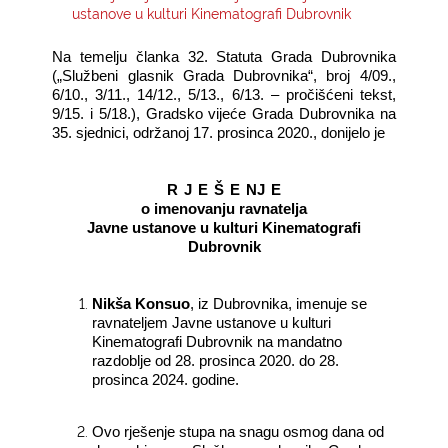
ustanove u kulturi Kinematografi Dubrovnik
KONTAKTI
Na temelju članka 32. Statuta Grada Dubrovnika
(„Službeni glasnik Grada Dubrovnika“, broj 4/09.,
6/10., 3/11., 14/12., 5/13., 6/13. – pročišćeni tekst,
9/15. i 5/18.), Gradsko vijeće Grada Dubrovnika na
35. sjednici, održanoj 17. prosinca 2020., donijelo je
R
J
E
Š
E
NJ
E
o imenovanju ravnatelja
Javne ustanove u kulturi Kinematografi
Dubrovnik
Nikša Konsuo
, iz Dubrovnika,
imenuje se
ravnateljem Javne ustanove u kulturi
Kinematografi Dubrovnik na mandatno
razdoblje od 28. prosinca 2020. do 28.
prosinca 2024. godine.
Ovo rješenje stupa na snagu osmog dana od