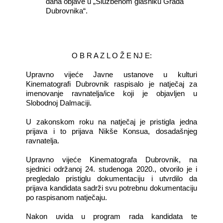
dana objave u „Službenom glasniku Grada
Dubrovnika“.
O B R A Z L O Ž E NJ E:
Upravno vijeće Javne ustanove u kulturi
Kinematografi Dubrovnik raspisalo je natječaj za
imenovanje ravnatelja/ice koji je objavljen u
Slobodnoj Dalmaciji.
U zakonskom roku na natječaj je pristigla jedna
prijava i to prijava Nikše Konsua, dosadašnjeg
ravnatelja.
Upravno vijeće Kinematografa Dubrovnik, na
sjednici održanoj 24. studenoga 2020., otvorilo je i
pregledalo pristiglu dokumentaciju i utvrdilo da
prijava kandidata sadrži svu potrebnu dokumentaciju
po raspisanom natječaju.
Nakon uvida u program rada kandidata te