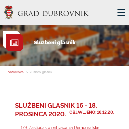
GRADSKA UPRAVA
Službeni glasnik
GRADONAČELNIK
MJESNA SAMOUPRAVA
GRADSKO VIJEĆE
Naslovnica
> Službeni glasnik
UPRAVNA TIJELA
ZA GRAĐANE
SAVJET MLADIH
SLUŽBENI GLASNIK 16 - 18.
PROSINCA 2020.
OBJAVLJENO: 18.12.20.
E-USLUGE
179. Zaključak o prihvaćanja Demografske