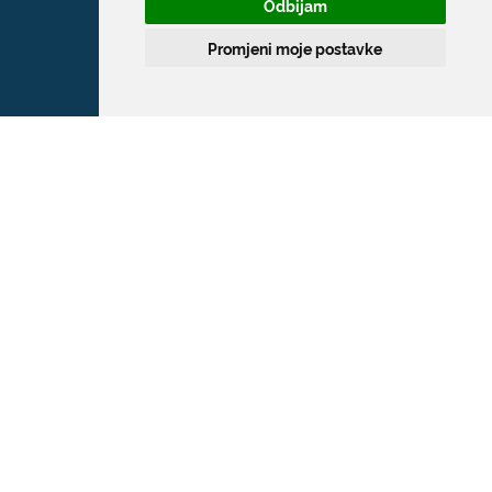
Odbijam
Promjeni moje postavke
Grad Dubrovnik
Pred Dvorom 1
20 000 Dubrovnik
T:
020 351 800
F:
020 321 528
E:
grad@dubrovnik.hr
OIB: 21712494719
MB: 02583020
IBAN: HR35 24070001 809800009
Kontakt za medije / Press contact
E:
press@dubrovnik.hr