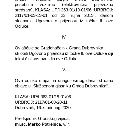
posebnim vozilima (elektrovučna prijevozna
sredstva), KLASA: UP/I-363-01/19-01/06, URBROJ:
2117/01-09-19-01 od 23. rujna 2019., danom
sklapanja Ugovora o prijenosu iz točke II. ove
Odluke.
IV.
Ovlašćuje se Gradonačelnik Grada Dubrovnika
sklopiti Ugovor o prijenosu iz točke II. ove Odluke
čiji
tekst čini sastavni dio ove Odluke.
V.
Ova odluka stupa na snagu osmog dana od dana
objave u „Službenom glasniku Grada Dubrovnika“.
KLASA: UP/I-363-01/19-01/06
URBROJ: 2117/01-09-20-11
Dubrovnik, 16. studenog 2020.
Predsjednik Gradskog vijeća:
mr.sc. Marko Potrebica,
v. r.