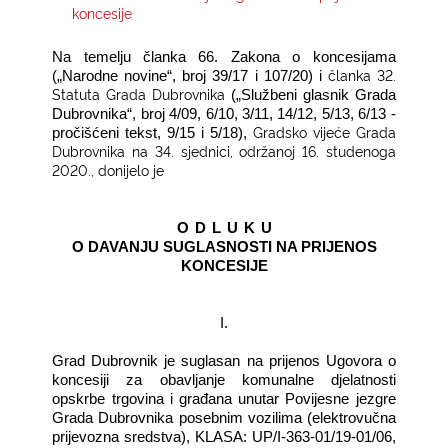
koncesije
KONTAKTI
Na temelju članka 66. Zakona o koncesijama
članka 32.
(„Narodne novine“, broj 39/17 i 107/20) i
Statuta Grada Dubrovnika
(„
Sl
užbeni glasnik Grada
Dubrovnika“
, broj 4/09, 6/10, 3/11, 14/12, 5/13, 6/13 -
Gradsko vijeće Grada
pročišćeni tekst, 9/15 i 5/18)
,
Dubrovnika na 34. sjednici, održanoj 16. studenoga
2020., donijelo je
O
D
L
U
K
U
O DAVANJU SUGLASNOSTI NA PRIJENOS
KONCESIJE
I.
Grad Dubrovnik je suglasan na prijenos Ugovora o
koncesiji za obavljanje komunalne djelatnosti
opskrbe trgovina i građana unutar Povijesne jezgre
Grada Dubrovnika posebnim vozilima (elektrovučna
prijevozna sredstva), KLASA:
UP/I-363-01/19-01/06,