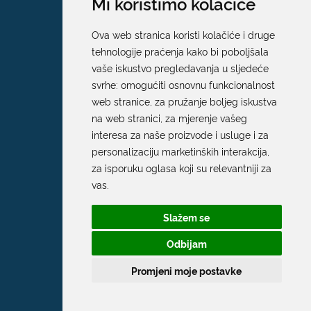
Mi koristimo kolačiće
Ova web stranica koristi kolačiće i druge
tehnologije praćenja kako bi poboljšala
vaše iskustvo pregledavanja u sljedeće
svrhe:
omogućiti osnovnu funkcionalnost
web stranice
,
za pružanje boljeg iskustva
na web stranici
,
za mjerenje vašeg
interesa za naše proizvode i usluge i za
personalizaciju marketinških interakcija
,
za isporuku oglasa koji su relevantniji za
vas
.
Slažem se
Odbijam
Promjeni moje postavke
Grad Dubrovnik
Pred Dvorom 1