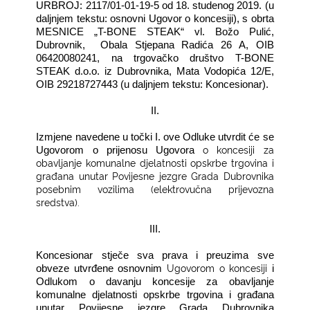
URBROJ: 2117/01-01-19-5 od 18. studenog 2019. (u
daljnjem tekstu: osnovni Ugovor o koncesiji), s obrta
MESNICE „T-BONE STEAK“ vl. Božo Pulić,
Dubrovnik,
Obala Stjepana Radića 26 A, OIB
06420080241, na trgovačko društvo T-BONE
STEAK d.o.o. iz Dubrovnika, Mata Vodopića 12/E,
OIB 29218727443 (u daljnjem tekstu: Koncesionar).
II.
Izmjene navedene u točki I. ove Odluke utvrdit će se
o koncesiji za
Ugovorom o prijenosu Ugovora
obavljanje komunalne djelatnosti opskrbe trgovina i
građana unutar Povijesne jezgre Grada Dubrovnika
posebnim vozilima (elektrovučna prijevozna
sredstva).
III.
Koncesionar stječe sva prava i preuzima sve
Ugovorom o koncesiji
obveze utvrđene osnovnim
i
Odlukom o davanju koncesije za obavljanje
komunalne djelatnosti opskrbe trgovina i građana
unutar Povijesne jezgre Grada Dubrovnika