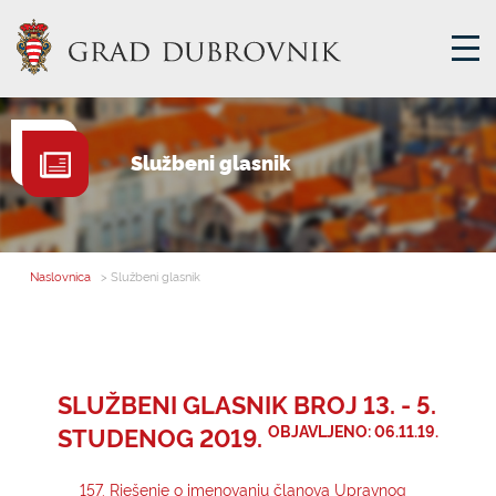
GRADSKA UPRAVA
Službeni glasnik
GRADONAČELNIK
MJESNA SAMOUPRAVA
GRADSKO VIJEĆE
Naslovnica
> Službeni glasnik
UPRAVNA TIJELA
ZA GRAĐANE
SAVJET MLADIH
SLUŽBENI GLASNIK BROJ 13. - 5.
STUDENOG 2019.
OBJAVLJENO: 06.11.19.
E-USLUGE
157. Rješenje o imenovanju članova Upravnog