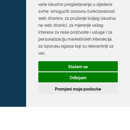
vaše iskustvo pregledavanja u sljedeće
svrhe:
omogućiti osnovnu funkcionalnost
web stranice
,
za pružanje boljeg iskustva
na web stranici
,
za mjerenje vašeg
interesa za naše proizvode i usluge i za
personalizaciju marketinških interakcija
,
za isporuku oglasa koji su relevantniji za
vas
.
Slažem se
Odbijam
Promjeni moje postavke
Grad Dubrovnik
Pred Dvorom 1
20 000 Dubrovnik
T:
020 351 800