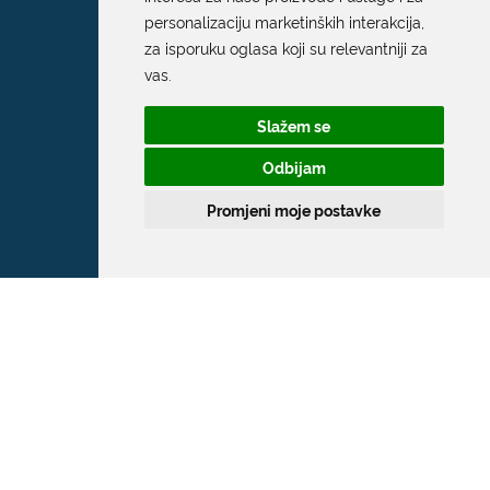
personalizaciju marketinških interakcija
,
za isporuku oglasa koji su relevantniji za
vas
.
Slažem se
Odbijam
Promjeni moje postavke
Grad Dubrovnik
Pred Dvorom 1
20 000 Dubrovnik
T:
020 351 800
F:
020 321 528
E:
grad@dubrovnik.hr
OIB: 21712494719