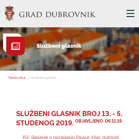
GRADSKA UPRAVA
Službeni glasnik
GRADONAČELNIK
MJESNA SAMOUPRAVA
GRADSKO VIJEĆE
Naslovnica
> Službeni glasnik
UPRAVNA TIJELA
ZA GRAĐANE
SAVJET MLADIH
SLUŽBENI GLASNIK BROJ 13. - 5.
STUDENOG 2019.
OBJAVLJENO: 06.11.19.
E-USLUGE
152. Rješenje o razrješenju Pavice Vilać dužnosti