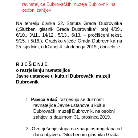
ravnateljice Dubrovačkih muzeja Dubrovnik, na
osobni zahtjev.
KONTAKTI
Na temelju članka 32. Statuta Grada Dubrovnika
(„Službeni glasnik Grada Dubrovnika“, broj 4/09.,
6/10., 3/11., 14/12., 5/13., 6/13. – pročišćeni tekst,
9/15. i 5/18.), Gradsko vijeće Grada Dubrovnika na
25. sjednici, održanoj 4. studenoga 2019., donijelo je
R J E Š E NJ E
o razrješenju ravnateljice
Javne ustanove u kulturi Dubrovački muzeji
Dubrovnik
1.
Pavica Vilać
razrješuju se dužnosti
ravnateljice Javne ustanove u kulturi
Dubrovački muzeji Dubrovnik, na osobni
zahtjev, s datumom 31. prosinca 2019.
2.
Ovo rješenje stupa na snagu osmog dana od
dana objave u "Službenom glasniku Grada