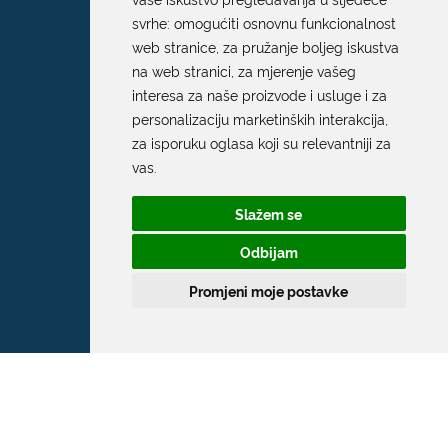
svrhe:
omogućiti osnovnu funkcionalnost
web stranice
,
za pružanje boljeg iskustva
na web stranici
,
za mjerenje vašeg
interesa za naše proizvode i usluge i za
personalizaciju marketinških interakcija
,
za isporuku oglasa koji su relevantniji za
Grad Dubrovnik
vas
.
Pred Dvorom 1
Slažem se
20 000 Dubrovnik
Odbijam
T:
020 351 800
Promjeni moje postavke
F:
020 321 528
E:
grad@dubrovnik.hr
OIB: 21712494719
MB: 02583020