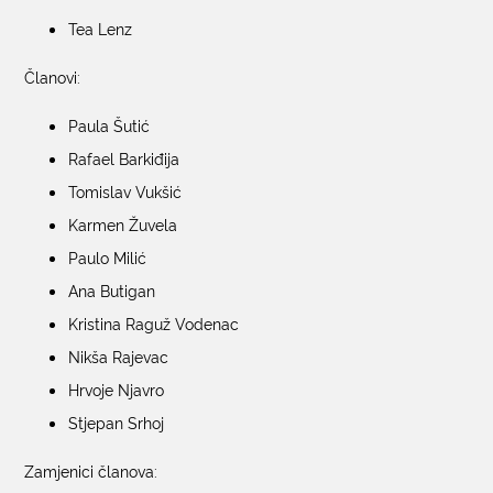
Tea Lenz
Članovi:
Paula Šutić
Rafael Barkiđija
Tomislav Vukšić
Karmen Žuvela
Paulo Milić
Ana Butigan
Kristina Raguž Vodenac
Nikša Rajevac
Hrvoje Njavro
Stjepan Srhoj
Zamjenici članova: