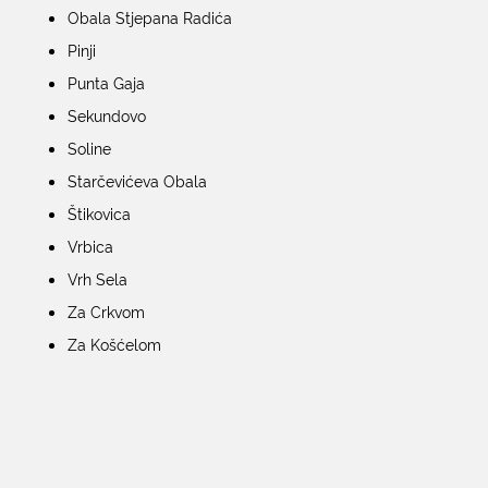
Obala Stjepana Radića
KONTAKTI
Pinji
Punta Gaja
Sekundovo
Soline
Starčevićeva Obala
Štikovica
Vrbica
Vrh Sela
Za Crkvom
Za Košćelom