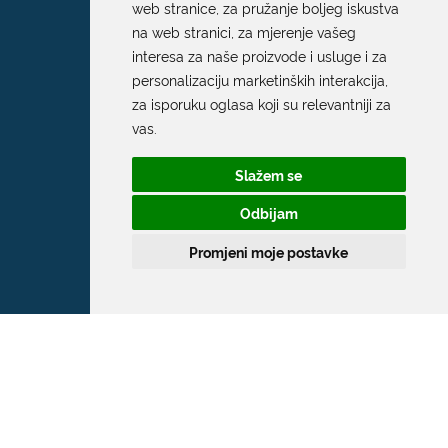
web stranice
,
za pružanje boljeg iskustva
na web stranici
,
za mjerenje vašeg
interesa za naše proizvode i usluge i za
personalizaciju marketinških interakcija
,
za isporuku oglasa koji su relevantniji za
Grad Dubrovnik
vas
.
Pred Dvorom 1
Slažem se
20 000 Dubrovnik
Odbijam
T:
020 351 800
Promjeni moje postavke
F:
020 321 528
E:
grad@dubrovnik.hr
OIB: 21712494719
MB: 02583020
IBAN: HR35 24070001 809800009