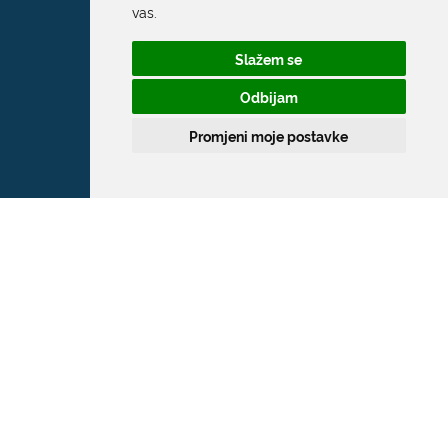
vas
.
Pred Dvorom 1
Slažem se
20 000 Dubrovnik
Odbijam
T:
020 351 800
Promjeni moje postavke
F:
020 321 528
E:
grad@dubrovnik.hr
OIB: 21712494719
MB: 02583020
IBAN: HR35 24070001 809800009
Kontakt za medije / Press contact
E:
press@dubrovnik.hr
Službenik za zaštitu podataka