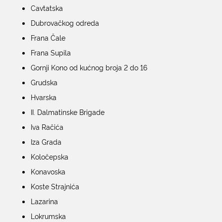
Cavtatska
KONTAKTI
Dubrovačkog odreda
Frana Čale
Frana Supila
Gornji Kono od kućnog broja 2 do 16
Grudska
Hvarska
II. Dalmatinske Brigade
Iva Račića
Iza Grada
Koločepska
Konavoska
Koste Strajnića
Lazarina
Lokrumska