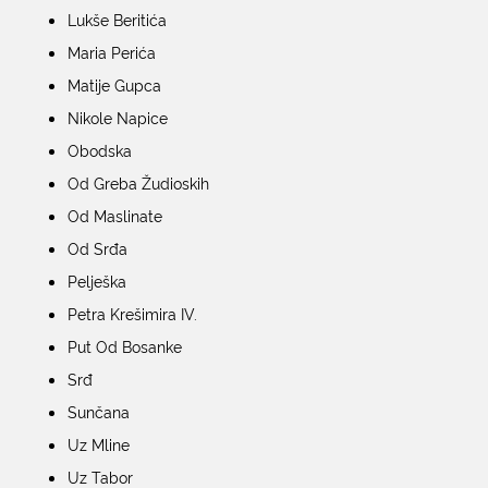
Lukše Beritića
Maria Perića
Matije Gupca
Nikole Napice
Obodska
Od Greba Žudioskih
Od Maslinate
Od Srđa
Pelješka
Petra Krešimira IV.
Put Od Bosanke
Srđ
Sunčana
Uz Mline
Uz Tabor