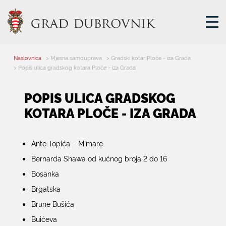
Naslovnica
> Mjesna samouprava
> Gradski kotar Ploče - iza Grada
GRADSKA UPRAVA
> Popis ulica gradskog kotara Ploče - iza Grada
POPIS ULICA GRADSKOG
GRADONAČELNIK
KOTARA PLOČE - IZA GRADA
MJESNA SAMOUPRAVA
GRADSKO VIJEĆE
UPRAVNA TIJELA
Ante Topića – Mimare
ZA GRAĐANE
Bernarda Shawa od kućnog broja 2 do 16
SAVJET MLADIH
Bosanka
Brgatska
E-USLUGE
Brune Bušića
Buićeva