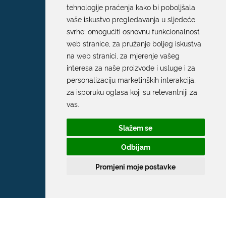
tehnologije praćenja kako bi poboljšala
vaše iskustvo pregledavanja u sljedeće
svrhe:
omogućiti osnovnu funkcionalnost
web stranice
,
za pružanje boljeg iskustva
na web stranici
,
za mjerenje vašeg
interesa za naše proizvode i usluge i za
personalizaciju marketinških interakcija
,
za isporuku oglasa koji su relevantniji za
Grad Dubrovnik
vas
.
Pred Dvorom 1
Slažem se
20 000 Dubrovnik
Odbijam
T:
020 351 800
Promjeni moje postavke
F:
020 321 528
E:
grad@dubrovnik.hr
OIB: 21712494719