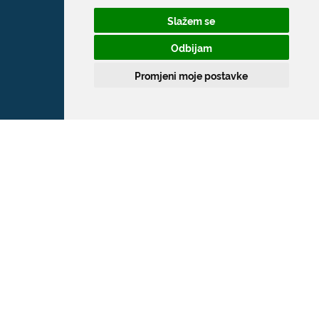
Slažem se
20 000 Dubrovnik
Odbijam
T:
020 351 800
Promjeni moje postavke
F:
020 321 528
E:
grad@dubrovnik.hr
OIB: 21712494719
MB: 02583020
IBAN: HR35 24070001 809800009
Kontakt za medije / Press contact
E:
press@dubrovnik.hr
Službenik za zaštitu podataka
Službeni kontakt podaci službenika za