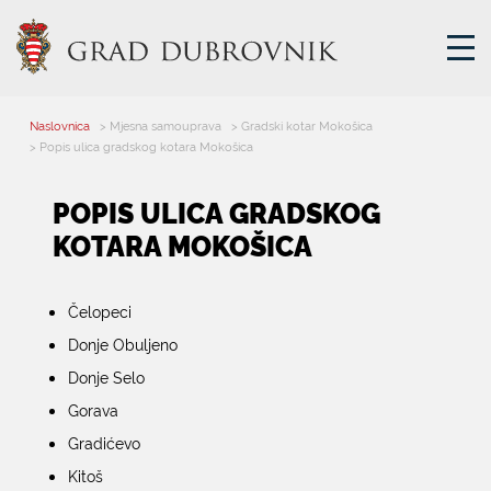
Naslovnica
> Mjesna samouprava
> Gradski kotar Mokošica
GRADSKA UPRAVA
> Popis ulica gradskog kotara Mokošica
POPIS ULICA GRADSKOG
GRADONAČELNIK
KOTARA MOKOŠICA
MJESNA SAMOUPRAVA
GRADSKO VIJEĆE
UPRAVNA TIJELA
Čelopeci
ZA GRAĐANE
Donje Obuljeno
SAVJET MLADIH
Donje Selo
Gorava
E-USLUGE
Gradićevo
Kitoš