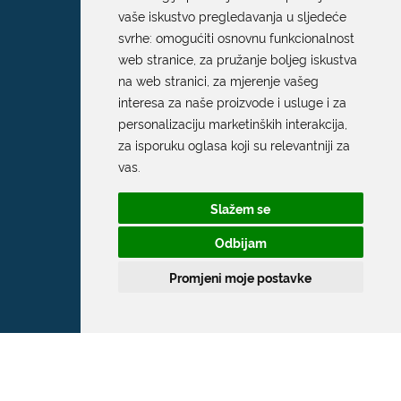
vaše iskustvo pregledavanja u sljedeće
svrhe:
omogućiti osnovnu funkcionalnost
web stranice
,
za pružanje boljeg iskustva
na web stranici
,
za mjerenje vašeg
interesa za naše proizvode i usluge i za
personalizaciju marketinških interakcija
,
za isporuku oglasa koji su relevantniji za
Grad Dubrovnik
vas
.
Pred Dvorom 1
Slažem se
20 000 Dubrovnik
Odbijam
T:
020 351 800
Promjeni moje postavke
F:
020 321 528
E:
grad@dubrovnik.hr
OIB: 21712494719
MB: 02583020