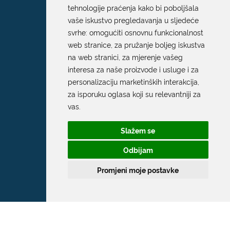
tehnologije praćenja kako bi poboljšala
vaše iskustvo pregledavanja u sljedeće
svrhe:
omogućiti osnovnu funkcionalnost
web stranice
,
za pružanje boljeg iskustva
na web stranici
,
za mjerenje vašeg
interesa za naše proizvode i usluge i za
personalizaciju marketinških interakcija
,
za isporuku oglasa koji su relevantniji za
Grad Dubrovnik
vas
.
Pred Dvorom 1
Slažem se
20 000 Dubrovnik
Odbijam
T:
020 351 800
Promjeni moje postavke
F:
020 321 528
E:
grad@dubrovnik.hr
OIB: 21712494719