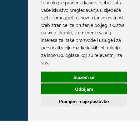
tehnologije praćenja kako bi poboljšala
vaše iskustvo pregledavanja u sljedeće
svrhe:
omogućiti osnovnu funkcionalnost
web stranice
,
za pružanje boljeg iskustva
na web stranici
,
za mjerenje vašeg
interesa za naše proizvode i usluge i za
personalizaciju marketinških interakcija
,
za isporuku oglasa koji su relevantniji za
Grad Dubrovnik
vas
.
Pred Dvorom 1
Slažem se
20 000 Dubrovnik
Odbijam
T:
020 351 800
Promjeni moje postavke
F:
020 321 528
E:
grad@dubrovnik.hr
OIB: 21712494719