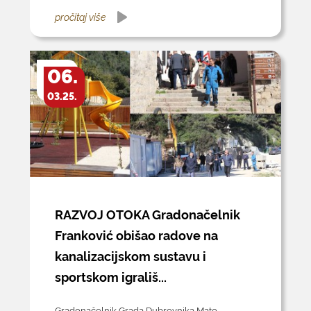
pročitaj više
06.
03.25.
RAZVOJ OTOKA Gradonačelnik
Franković obišao radove na
kanalizacijskom sustavu i
sportskom igrališ...
Gradonačelnik Grada Dubrovnika Mato