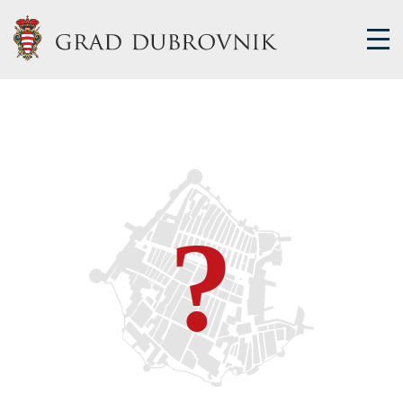
GRADSKA UPRAVA
GRADONAČELNIK
MJESNA SAMOUPRAVA
GRADSKO VIJEĆE
UPRAVNA TIJELA
ZA GRAĐANE
SAVJET MLADIH
E-USLUGE