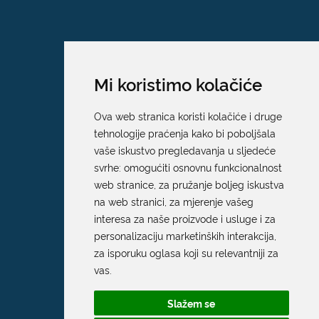
Mi koristimo kolačiće
Ova web stranica koristi kolačiće i druge
tehnologije praćenja kako bi poboljšala
vaše iskustvo pregledavanja u sljedeće
svrhe:
omogućiti osnovnu funkcionalnost
web stranice
,
za pružanje boljeg iskustva
na web stranici
,
za mjerenje vašeg
interesa za naše proizvode i usluge i za
personalizaciju marketinških interakcija
,
za isporuku oglasa koji su relevantniji za
Grad Dubrovnik
vas
.
Pred Dvorom 1
Slažem se
20 000 Dubrovnik