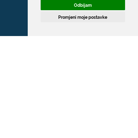
Odbijam
T:
020 351 800
Promjeni moje postavke
F:
020 321 528
E:
grad@dubrovnik.hr
OIB: 21712494719
MB: 02583020
IBAN: HR35 24070001 809800009
Kontakt za medije / Press contact
E:
press@dubrovnik.hr
Službenik za zaštitu podataka
Službeni kontakt podaci službenika za
zaštitu podataka su: