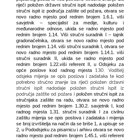
riječi položen državni stručni ispit nadodaje položen
stručni ispit iz područja zaštite od požara, otvara se
novo radno mjesto pod rednim brojem 1.6.1. viši
savjetnik – specijalist za medije, kulturu i
međunarodne odnose, ukida se radno mjesto pod
rednim brojem 1.14.
Viši stručni suradnik I – tajnik
gradonačelnika, otvara se novo radno mjesto pod
rednim brojem 1.14. viši stručni suradnik I, otvara se
novo radno mjesto pod rednim brojem 1.14.1. viši
stručni suradnik II, ukida se radno mjesto pod
rednim brojem 1.22.viši referent II, u Odsjeku za
1.30. Voditelj
opće poslove kod radnog mjesta
odsjeka mijenja se opis poslova i zadataka te kod
potrebno stručno znanje iza riječi položen državni
stručni ispit nadodaje položen stručni ispit iz
područja zaštite od požara i
položen stručni ispit za
stručnjaka zaštite na radu, otvara se novo radno
mjesto pod rednim brojem 1.30.2. savjetnik
I, kod
radnog mjesta 1.31. stručni suradnik I za civilnu
zaštitu mijenja se opis poslova i zadataka i mijenja
se broj izvršitelja na način da se briše 1, a upisuje se
2, u Pododsjeku za pisarnicu i arhivu otvara se novo
radno mjesto pod rednim brojem 1.45.1. viši referent