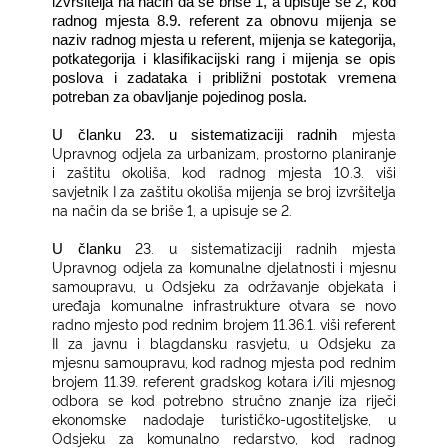
izvršitelja na način da se briše 1, a upisuje se 2, kod
radnog mjesta 8.9. referent za obnovu mijenja se
naziv radnog mjesta u referent, mijenja se kategorija,
potkategorija i klasifikacijski rang i mijenja se opis
poslova i zadataka i približni postotak vremena
potreban za obavljanje pojedinog posla.
mjesta
U članku 23. u sistematizaciji radnih
Upravnog odjela za urbanizam, prostorno planiranje
i zaštitu okoliša, kod radnog mjesta 10.3. viši
savjetnik I za zaštitu okoliša mijenja se broj izvršitelja
na način da se briše 1, a upisuje se 2.
23. u sistematizaciji radnih mjesta
U članku
Upravnog odjela za komunalne djelatnosti i mjesnu
samoupravu, u Odsjeku za održavanje objekata i
uređaja komunalne infrastrukture otvara se novo
radno mjesto pod rednim brojem 11.36.1. viši referent
II za javnu i blagdansku rasvjetu, u
Odsjeku za
mjesnu samoupravu, kod radnog mjesta pod rednim
brojem 11.39. referent gradskog kotara i/ili mjesnog
odbora se kod potrebno stručno znanje iza riječi
ekonomske nadodaje turističko-ugostiteljske, u
Odsjeku za komunalno redarstvo, kod radnog