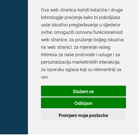
Ova web stranica koristi kolačiće i druge
tehnologije praćenja kako bi poboljšala
vaše iskustvo pregledavanja u sljedeće
svrhe:
omogućiti osnovnu funkcionalnost
web stranice
,
za pružanje boljeg iskustva
na web stranici
,
za mjerenje vašeg
interesa za naše proizvode i usluge i za
personalizaciju marketinških interakcija
,
za isporuku oglasa koji su relevantniji za
vas
.
Slažem se
Odbijam
Promjeni moje postavke
Grad Dubrovnik
Pred Dvorom 1
20 000 Dubrovnik