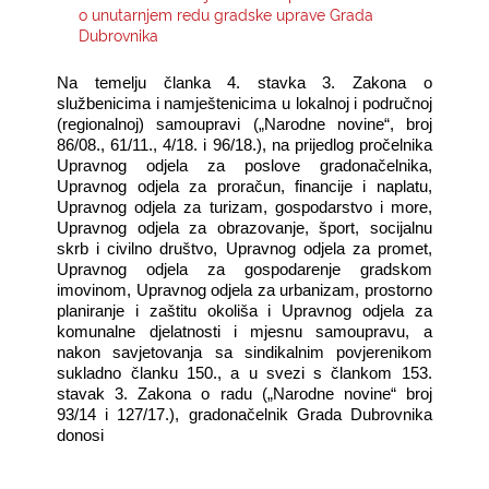
o unutarnjem redu gradske uprave Grada
Dubrovnika
KONTAKTI
Na temelju članka 4. stavka 3. Zakona o
službenicima i namještenicima u lokalnoj i područnoj
(regionalnoj) samoupravi („Narodne novine“, broj
86/08., 61/11., 4/18. i 96/18.), na prijedlog pročelnika
Upravnog odjela za poslove gradonačelnika,
Upravnog odjela za proračun, financije i naplatu,
Upravnog odjela za turizam, gospodarstvo i more,
Upravnog odjela za obrazovanje, šport, socijalnu
skrb i civilno društvo, Upravnog odjela za promet,
Upravnog odjela za gospodarenje gradskom
imovinom,
Upravnog odjela za urbanizam, prostorno
planiranje i zaštitu okoliša i Upravnog odjela za
komunalne djelatnosti i mjesnu samoupravu, a
nakon savjetovanja sa sindikalnim povjerenikom
sukladno članku 150., a u svezi s člankom 153.
stavak 3. Zakona o radu („Narodne novine“ broj
93/14 i 127/17.), gradonačelnik Grada Dubrovnika
donosi