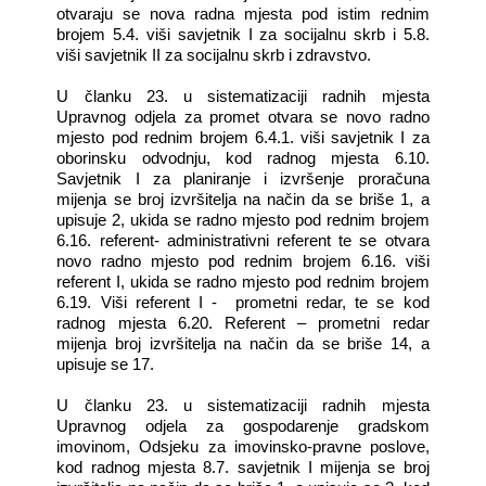
otvaraju se nova radna mjesta pod istim rednim
brojem 5.4. viši savjetnik I za socijalnu skrb i 5.8.
viši savjetnik II za socijalnu skrb i zdravstvo.
U članku 23. u sistematizaciji radnih mjesta
Upravnog odjela za promet otvara se novo radno
mjesto pod rednim brojem 6.4.1. viši savjetnik I za
oborinsku odvodnju, kod radnog mjesta 6.10.
Savjetnik I za planiranje i izvršenje proračuna
mijenja se broj izvršitelja na način da se briše 1, a
upisuje 2, ukida se radno mjesto pod rednim brojem
6.16. referent- administrativni referent te se otvara
novo radno mjesto pod rednim brojem 6.16. viši
referent I, ukida se radno mjesto pod rednim brojem
6.19. Viši referent I -
prometni redar, te se kod
radnog mjesta 6.20. Referent – prometni redar
mijenja broj izvršitelja na način da se briše 14, a
upisuje se 17.
U članku 23. u sistematizaciji radnih mjesta
Upravnog odjela za gospodarenje gradskom
imovinom, Odsjeku za imovinsko-pravne poslove,
kod radnog mjesta 8.7. savjetnik I mijenja se broj