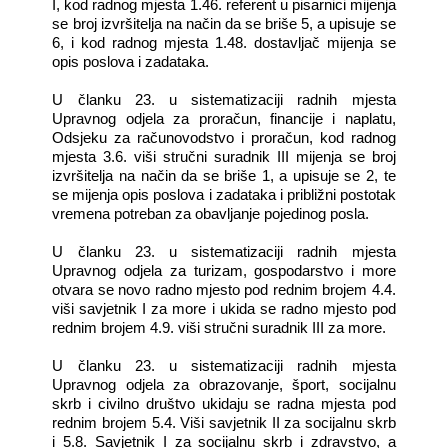
I, kod radnog mjesta 1.46. referent u pisarnici mijenja
se broj izvršitelja na način da se briše 5, a upisuje se
6, i kod radnog mjesta 1.48. dostavljač mijenja se
opis poslova i zadataka.
U članku 23. u sistematizaciji radnih mjesta
Upravnog odjela za proračun, financije i naplatu,
Odsjeku za računovodstvo i proračun, kod radnog
mjesta 3.6. viši stručni suradnik III mijenja se broj
izvršitelja na način da se briše 1, a upisuje se 2, te
se mijenja opis poslova i zadataka i približni postotak
vremena potreban za obavljanje pojedinog posla.
U članku 23. u sistematizaciji radnih mjesta
Upravnog odjela za turizam, gospodarstvo i more
otvara se novo radno mjesto pod rednim brojem 4.4.
viši savjetnik I za more i ukida se radno mjesto pod
rednim brojem 4.9. viši stručni suradnik III za more.
U članku 23. u sistematizaciji radnih mjesta
Upravnog odjela za obrazovanje, šport, socijalnu
skrb i civilno društvo ukidaju se radna mjesta pod
rednim brojem 5.4.
Viši savjetnik II za socijalnu skrb
i 5.8. Savjetnik I za socijalnu skrb i zdravstvo, a