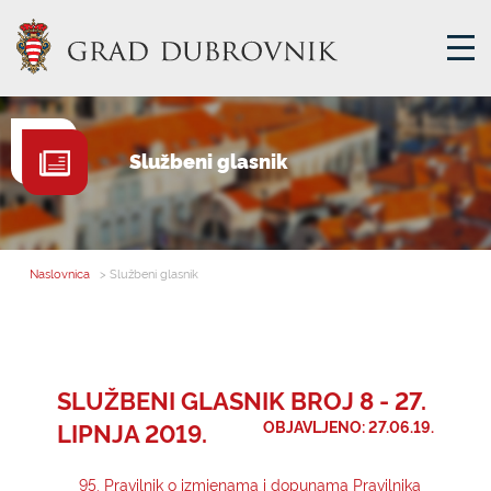
GRADSKA UPRAVA
Službeni glasnik
GRADONAČELNIK
MJESNA SAMOUPRAVA
GRADSKO VIJEĆE
Naslovnica
> Službeni glasnik
UPRAVNA TIJELA
ZA GRAĐANE
SAVJET MLADIH
SLUŽBENI GLASNIK BROJ 8 - 27.
LIPNJA 2019.
OBJAVLJENO: 27.06.19.
E-USLUGE
95. Pravilnik o izmjenama i dopunama Pravilnika