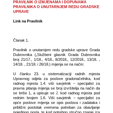
PRAVILNIK
O IZMJENAMA I DOPUNAMA
PRAVILNIKA O UNUTARNJEM REDU
GRADSKE
UPRAVE
Link na Pravilnik
Članak 1.
Pravilnik o unutarnjem redu gradske uprave Grada
Dubrovnika („Službeni glasnik Grada Dubrovnika
broj 21/17., 1/18., 4/18., 8/2018., 12/2018., 13/18. ,
14/18. , 21/18. i 26/18.) mijenja se na način:
U članku 23. u sistematizaciji radnih mjesta
Upravnog odjela za poslove gradonačelnika,
kod
radnog mjesta 1.4. viši savjetnik – specijalist za
pravna pitanja mijenja se broj izvršitelja na način da
2,
se briše 1, a upisuje se
kod radnog mjesta pod
rednim brojem 1.6. Viši savjetnik – specijalist za
opće poslove mijenja se opis poslova i zadataka i
približni postotak vremena potreban za obavljanje
pojedinog posla, te kod potrebno stručno znanje iza