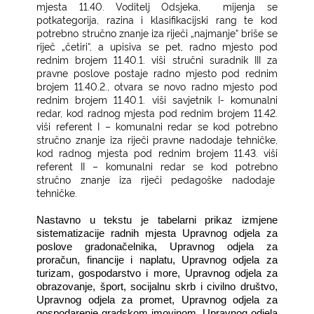
mjesta 11.40. Voditelj Odsjeka,
mijenja se
potkategorija, razina i klasifikacijski rang te kod
potrebno stručno znanje iza riječi „najmanje“ briše se
riječ „četiri“, a upisiva se pet, radno mjesto pod
rednim brojem 11.40.1. viši stručni suradnik III za
pravne poslove postaje radno mjesto pod rednim
brojem 11.40.2., otvara se novo radno mjesto pod
rednim brojem 11.40.1. viši savjetnik I- komunalni
redar, kod radnog mjesta pod rednim brojem 11.42.
viši referent I – komunalni redar se kod potrebno
stručno znanje iza riječi pravne nadodaje tehničke,
kod radnog mjesta pod rednim brojem 11.43. viši
referent II – komunalni redar se kod potrebno
stručno znanje iza riječi pedagoške nadodaje
tehničke.
Nastavno u tekstu je tabelarni prikaz izmjene
sistematizacije radnih mjesta Upravnog odjela za
poslove gradonačelnika, Upravnog odjela za
proračun, financije i naplatu, Upravnog odjela za
turizam, gospodarstvo i more, Upravnog odjela za
obrazovanje, šport, socijalnu skrb i civilno društvo,
Upravnog odjela za promet, Upravnog odjela za
gospodarenje gradskom imovinom,
Upravnog odjela