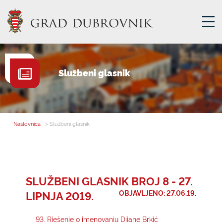
GRADSKA UPRAVA
Službeni glasnik
GRADONAČELNIK
MJESNA SAMOUPRAVA
GRADSKO VIJEĆE
Naslovnica
> Službeni glasnik
UPRAVNA TIJELA
ZA GRAĐANE
SAVJET MLADIH
SLUŽBENI GLASNIK BROJ 8 - 27.
LIPNJA 2019.
OBJAVLJENO: 27.06.19.
E-USLUGE
93. Rješenje o imenovanju Dijane Brkić