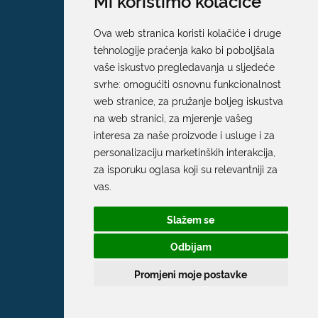
Mi koristimo kolačiće
Ova web stranica koristi kolačiće i druge
tehnologije praćenja kako bi poboljšala
vaše iskustvo pregledavanja u sljedeće
svrhe:
omogućiti osnovnu funkcionalnost
web stranice
,
za pružanje boljeg iskustva
na web stranici
,
za mjerenje vašeg
interesa za naše proizvode i usluge i za
personalizaciju marketinških interakcija
,
za isporuku oglasa koji su relevantniji za
vas
.
Slažem se
Odbijam
Promjeni moje postavke
Grad Dubrovnik
Pred Dvorom 1