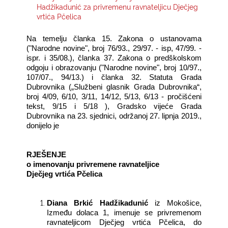
Hadžikadunić za privremenu ravnateljicu Dječjeg
vrtića Pčelica
KONTAKTI
Na temelju članka 15.
Zakona o ustanovama
("Narodne novine", broj 76/93., 29/97. - isp, 47/99. -
ispr. i 35/08.),
članka 37.
Zakona o predškolskom
odgoju i obrazovanju ("Narodne novine", broj 10/97.,
107/07., 94/13.) i
članka 32. Statuta Grada
Dubrovnika („Službeni glasnik Grada Dubrovnika“,
broj 4/09, 6/10, 3/11, 14/12, 5/13, 6/13 - pročišćeni
tekst, 9/15 i 5/18 ), Gradsko vijeće Grada
Dubrovnika na 23. sjednici, održanoj
27. lipnja 2019.,
donijelo je
RJEŠENJE
o imenovanju privremene ravnateljice
Dječjeg vrtića Pčelica
Diana Brkić Hadžikadunić
iz Mokošice,
Između dolaca 1, imenuje se privremenom
ravnateljicom Dječjeg vrtića Pčelica, do