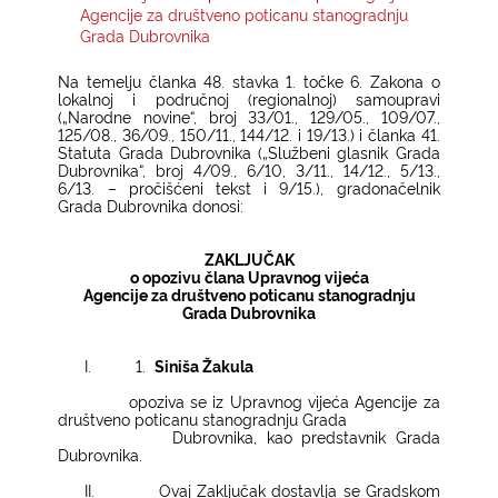
Agencije za društveno poticanu stanogradnju
Grada Dubrovnika
KONTAKTI
Na temelju članka 48. stavka 1. točke 6. Zakona o
lokalnoj i područnoj (regionalnoj) samoupravi
(„Narodne novine“, broj 33/01., 129/05., 109/07.,
125/08., 36/09., 150/11., 144/12. i 19/13.) i članka 41.
Statuta Grada Dubrovnika („Službeni glasnik Grada
Dubrovnika“, broj 4/09., 6/10, 3/11., 14/12., 5/13.,
6/13. – pročišćeni tekst i 9/15.), gradonačelnik
Grada Dubrovnika donosi:
ZAKLJUČAK
o opozivu člana Upravnog vijeća
Agencije za društveno poticanu stanogradnju
Grada Dubrovnika
I.
1.
Siniša Žakula
opoziva se iz Upravnog vijeća Agencije za
društveno poticanu stanogradnju Grada
Dubrovnika, kao predstavnik Grada
Dubrovnika.
II.
Ovaj Zaključak dostavlja se Gradskom