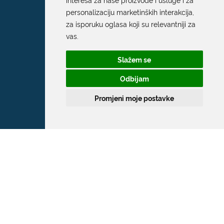
personalizaciju marketinških interakcija
,
za isporuku oglasa koji su relevantniji za
vas
.
Slažem se
Odbijam
Promjeni moje postavke
Grad Dubrovnik
Pred Dvorom 1
20 000 Dubrovnik
T:
020 351 800
F:
020 321 528
E:
grad@dubrovnik.hr
OIB: 21712494719