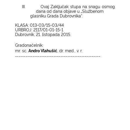
III.
Ovaj Zaključak stupa na snagu osmog
dana od dana objave u „Službenom
glasniku Grada Dubrovnika“.
KLASA: 013-03/15-03/44
URBROJ: 2117/01-01-15-1
Dubrovnik, 21. listopada 2015.
Gradonačelnik:
mr. sc.
Andro Vlahušić
, dr. med., v. r.
-------------------------------------------------