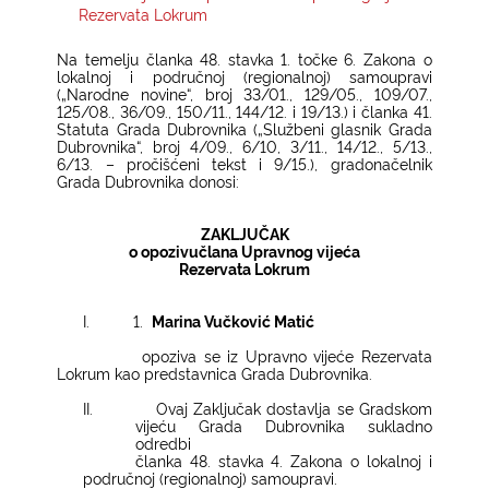
Rezervata Lokrum
KONTAKTI
Na temelju članka 48. stavka 1. točke 6. Zakona o
lokalnoj i područnoj (regionalnoj) samoupravi
(„Narodne novine“, broj 33/01., 129/05., 109/07.,
125/08., 36/09., 150/11., 144/12. i 19/13.) i članka 41.
Statuta Grada Dubrovnika („Službeni glasnik Grada
Dubrovnika“, broj 4/09., 6/10, 3/11., 14/12., 5/13.,
6/13. – pročišćeni tekst i 9/15.), gradonačelnik
Grada Dubrovnika donosi:
ZAKLJUČAK
o opozivučlana Upravnog vijeća
Rezervata Lokrum
I.
1.
Marina Vučković Matić
opoziva se iz Upravno vijeće Rezervata
Lokrum kao predstavnica Grada Dubrovnika.
II.
Ovaj Zaključak dostavlja se Gradskom
vijeću Grada Dubrovnika sukladno
odredbi
članka 48. stavka 4. Zakona o lokalnoj i
područnoj (regionalnoj) samoupravi.