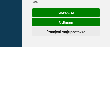
vas
.
Slažem se
Odbijam
Promjeni moje postavke
Grad Dubrovnik
Pred Dvorom 1
20 000 Dubrovnik
T:
020 351 800
F:
020 321 528
E:
grad@dubrovnik.hr
OIB: 21712494719
MB: 02583020
IBAN: HR35 24070001 809800009