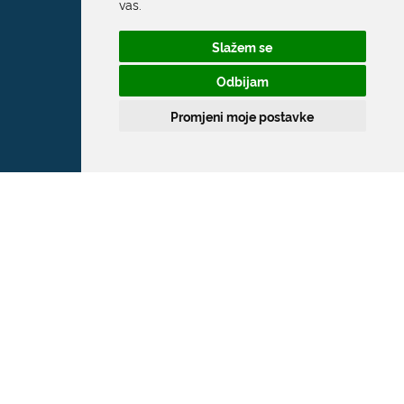
vas
.
Slažem se
Odbijam
Promjeni moje postavke
Grad Dubrovnik
Pred Dvorom 1
20 000 Dubrovnik
T:
020 351 800
F:
020 321 528
E:
grad@dubrovnik.hr
OIB: 21712494719
MB: 02583020
IBAN: HR35 24070001 809800009