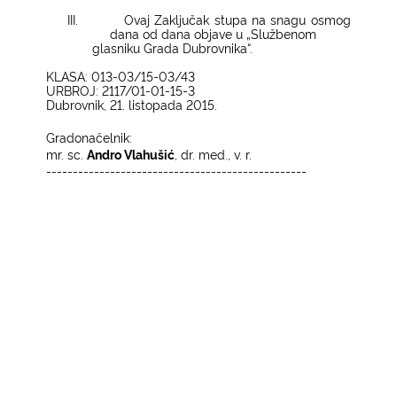
III.
Ovaj Zaključak stupa na snagu osmog
dana od dana objave u „Službenom
glasniku Grada Dubrovnika“.
KLASA: 013-03/15-03/43
URBROJ: 2117/01-01-15-3
Dubrovnik, 21. listopada 2015.
Gradonačelnik:
mr. sc.
Andro Vlahušić
, dr. med., v. r.
-------------------------------------------------