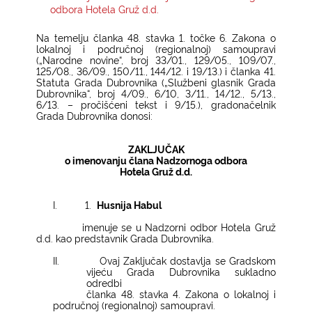
odbora Hotela Gruž d.d.
KONTAKTI
Na temelju članka 48. stavka 1. točke 6. Zakona o
lokalnoj i područnoj (regionalnoj) samoupravi
(„Narodne novine“, broj 33/01., 129/05., 109/07.,
125/08., 36/09., 150/11., 144/12. i 19/13.) i članka 41.
Statuta Grada Dubrovnika („Službeni glasnik Grada
Dubrovnika“, broj 4/09., 6/10, 3/11., 14/12., 5/13.,
6/13. – pročišćeni tekst i 9/15.), gradonačelnik
Grada Dubrovnika donosi:
ZAKLJUČAK
o imenovanju člana Nadzornoga odbora
Hotela Gruž d.d.
I.
1.
Husnija Habul
imenuje se u Nadzorni odbor Hotela Gruž
d.d. kao predstavnik Grada Dubrovnika.
II.
Ovaj Zaključak dostavlja se Gradskom
vijeću Grada Dubrovnika sukladno
odredbi
članka 48. stavka 4. Zakona o lokalnoj i
područnoj (regionalnoj) samoupravi.