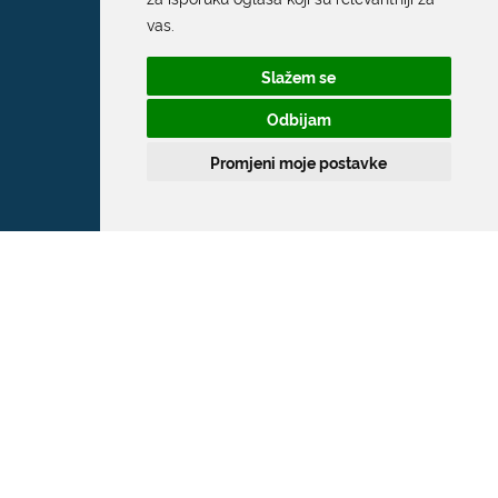
vas
.
Slažem se
Odbijam
Promjeni moje postavke
Grad Dubrovnik
Pred Dvorom 1
20 000 Dubrovnik
T:
020 351 800
F:
020 321 528
E:
grad@dubrovnik.hr
OIB: 21712494719
MB: 02583020