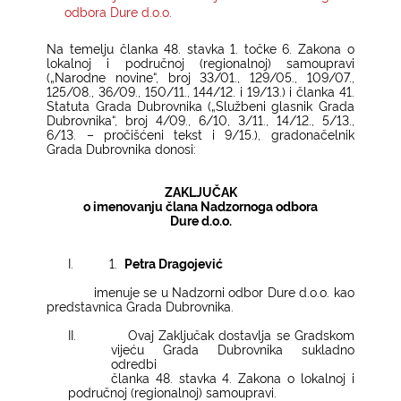
odbora Dure d.o.o.
KONTAKTI
Na temelju članka 48. stavka 1. točke 6. Zakona o
lokalnoj i područnoj (regionalnoj) samoupravi
(„Narodne novine“, broj 33/01., 129/05., 109/07.,
125/08., 36/09., 150/11., 144/12. i 19/13.) i članka 41.
Statuta Grada Dubrovnika („Službeni glasnik Grada
Dubrovnika“, broj 4/09., 6/10, 3/11., 14/12., 5/13.,
6/13. – pročišćeni tekst i 9/15.), gradonačelnik
Grada Dubrovnika donosi:
ZAKLJUČAK
o imenovanju člana Nadzornoga odbora
Dure d.o.o.
I.
1.
Petra Dragojević
imenuje se u Nadzorni odbor Dure d.o.o. kao
predstavnica Grada Dubrovnika.
II.
Ovaj Zaključak dostavlja se Gradskom
vijeću Grada Dubrovnika sukladno
odredbi
članka 48. stavka 4. Zakona o lokalnoj i
područnoj (regionalnoj) samoupravi.