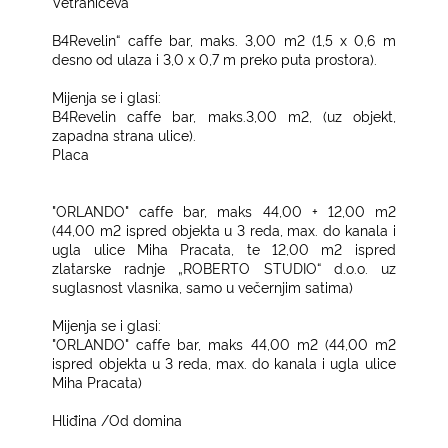
Vetranićeva
B4Revelin“ caffe bar, maks. 3,00 m2 (1,5 x 0,6 m
desno od ulaza i 3,0 x 0,7 m preko puta prostora).
Mijenja se i glasi:
B4Revelin caffe bar, maks.3,00 m2, (uz objekt,
zapadna strana ulice).
Placa
"ORLANDO" caffe bar, maks 44,00 + 12,00 m2
(44,00 m2 ispred objekta u 3 reda, max. do kanala i
ugla ulice Miha Pracata, te 12,00 m2 ispred
zlatarske radnje „ROBERTO STUDIO“ d.o.o. uz
suglasnost vlasnika, samo u večernjim satima)
Mijenja se i glasi:
"ORLANDO" caffe bar, maks 44,00 m2 (44,00 m2
ispred objekta u 3 reda, max. do kanala i ugla ulice
Miha Pracata)
Hliđina /Od domina