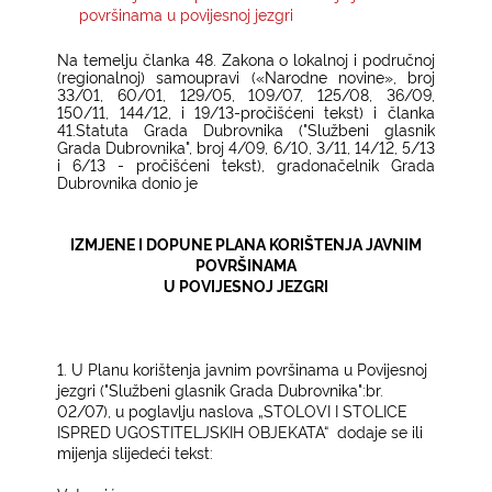
površinama u povijesnoj jezgri
KONTAKTI
Na temelju članka 48. Zakona o lokalnoj i područnoj
(regionalnoj) samoupravi («Narodne novine», broj
33/01, 60/01, 129/05, 109/07, 125/08, 36/09,
150/11, 144/12, i 19/13-pročišćeni tekst) i članka
41.Statuta Grada Dubrovnika ("Službeni glasnik
Grada Dubrovnika", broj 4/09, 6/10, 3/11, 14/12, 5/13
i 6/13 - pročišćeni tekst), gradonačelnik Grada
Dubrovnika donio je
IZMJENE I DOPUNE PLANA KORIŠTENJA JAVNIM
POVRŠINAMA
U POVIJESNOJ JEZGRI
1. U Planu korištenja javnim površinama u Povijesnoj
jezgri ("Službeni glasnik Grada Dubrovnika":br.
02/07), u poglavlju naslova „STOLOVI I STOLICE
ISPRED UGOSTITELJSKIH OBJEKATA“
dodaje se ili
mijenja slijedeći tekst: