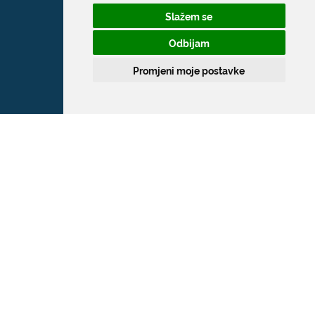
Slažem se
Odbijam
Promjeni moje postavke
Grad Dubrovnik
Pred Dvorom 1
20 000 Dubrovnik
T:
020 351 800
F:
020 321 528
E:
grad@dubrovnik.hr
OIB: 21712494719
MB: 02583020
IBAN: HR35 24070001 809800009