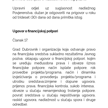
Upravni odjel uz suglasnost nadležnog
Povjerenstva, dužan je odgovoriti na prigovor u roku
od trideset (30) dana od dana primitka istog.
Ugovor o financijskoj potpori
Članak 17.
Grad Dubrovnik i organizacija koja ostvaruje pravo
na financijska sredstva sukladno rezultatima Javnog
poziva, sklapaju ugovor o financijskoj potpori, kojim
se uređuju međusobna prava i obveze (iznos
financijske potpore, način isplate potpore, rok
provedbe projekta/programa, način i dinamika
izvješćivanja o provođenju projekta/programa i
utrošku sredstava,izmjene i dopune ugovora,
prijenos prava, financijska kontrola, sukob interesa,
obveze u slučaju nenamjenskog trošenja potpore,
povrat sredstava u slučaju nepoštivanja ugovora,
raskid ugovora, nadležnost u slučaju spora i druge
odredbe).