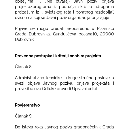
obiteljima“ ili „Ne otvaraj- Javni poziv, prijava
projekta/programa iz područja skrbi o udrugama
proizašlim iz II. svjetskog rata i poratnog razdoblja“,
ovisno na koji se Javni poziv organizacija prijavljuje.
Prijave se mogu predati neposredno u Pisarnicu
Grada Dubrovnika, Gundulićeva poljana10, 20000
Dubrovnik.
Provedba postupka i kriteriji odabira projekta
Članak 8.
Administratvino-tehničke i druge stručne poslove u
svezi objave Javnog poziva, prijave projekata i
provedbe ove Odluke provodi Upravni odjel.
Povjerenstvo
Članak 9.
Do isteka roka Javnog poziva gradonačelnik Grada