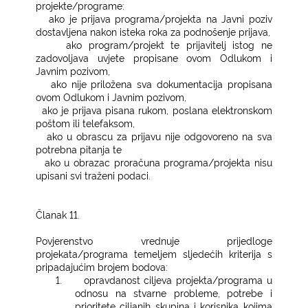
projekte/programe:
−
ako je prijava programa/projekta na Javni poziv
dostavljena nakon isteka roka za podnošenje prijava,
−
ako program/projekt te prijavitelj istog ne
zadovoljava uvjete propisane ovom Odlukom i
Javnim pozivom,
−
ako nije priložena sva dokumentacija propisana
ovom Odlukom i Javnim pozivom,
−
ako je prijava pisana rukom, poslana elektronskom
poštom ili telefaksom,
−
ako u obrascu za prijavu nije odgovoreno na sva
potrebna pitanja te
−
ako u obrazac proračuna programa/projekta nisu
upisani svi traženi podaci.
Članak 11.
Povjerenstvo vrednuje prijedloge
projekata/programa temeljem sljedećih kriterija s
pripadajućim brojem bodova:
1.
opravdanost ciljeva projekta/programa u
odnosu na stvarne probleme, potrebe i
prioritete ciljanih skupina i korisnika kojima