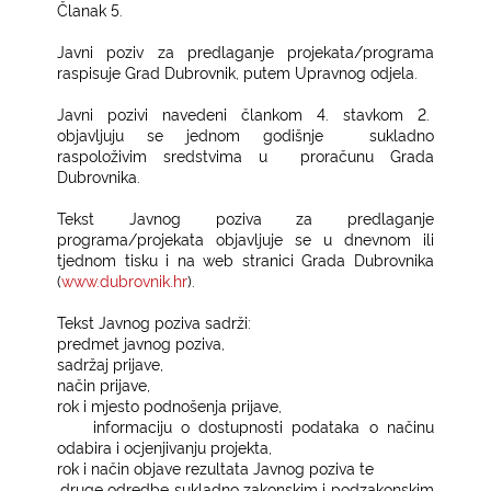
Članak 5.
Javni poziv za predlaganje projekata/programa
raspisuje Grad Dubrovnik, putem Upravnog odjela.
Javni pozivi navedeni člankom 4. stavkom 2.
objavljuju se jednom godišnje
sukladno
raspoloživim sredstvima u
proračunu Grada
Dubrovnika.
Tekst Javnog poziva za predlaganje
programa/projekata objavljuje se u dnevnom ili
tjednom tisku i na web stranici Grada Dubrovnika
(
www.dubrovnik.hr
).
Tekst Javnog poziva sadrži:
−
predmet javnog poziva,
−
sadržaj prijave,
−
način prijave,
−
rok i mjesto podnošenja prijave,
−
informaciju o dostupnosti podataka o načinu
odabira i ocjenjivanju projekta,
−
rok i način objave rezultata Javnog poziva te
−
druge odredbe sukladno zakonskim i podzakonskim