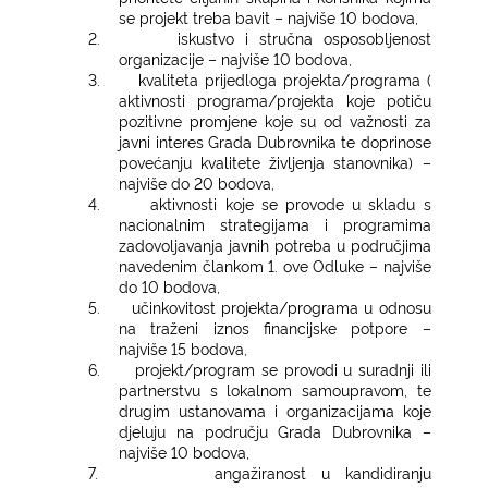
se projekt treba bavit – najviše 10 bodova,
2.
iskustvo i stručna osposobljenost
organizacije – najviše 10 bodova,
3.
kvaliteta prijedloga projekta/programa (
aktivnosti programa/projekta koje potiču
pozitivne promjene koje su od važnosti za
javni interes Grada Dubrovnika te doprinose
povećanju kvalitete življenja stanovnika) –
najviše do 20 bodova,
4.
aktivnosti koje se provode u skladu s
nacionalnim strategijama i programima
zadovoljavanja javnih potreba u područjima
navedenim člankom 1. ove Odluke – najviše
do 10 bodova,
5.
učinkovitost projekta/programa u odnosu
na traženi iznos financijske potpore –
najviše 15 bodova,
6.
projekt/program se provodi u suradnji ili
partnerstvu s lokalnom samoupravom, te
drugim ustanovama i organizacijama koje
djeluju na području Grada Dubrovnika –
najviše 10 bodova,
7.
angažiranost u kandidiranju