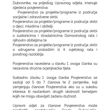
Dubrovnika, na prijedlog Upravnog odjela, imenuje
sljedeća povjerenstva:
1.
Povjerenstvo za projekte/programe iz područja
socijalne i zdravstvene skrbi,
2.
Povjerenstvo za projekte/programe iz područja skrbi
o djeci, mladima i obitelji,
3.
Povjerenstvo za projekte/programe iz područja skrbi
o sudionicima i stradalnicima Domovinskog rata i
njihovim obiteljima te
4.
Povjerenstvo za projekte/programe iz područja skrbi
o udrugama proizašlim iz II. svjetskog rata i
poratnog razdoblja.
Povjerenstva navedena u stavku 1. ovoga članka su
nezavisna stručna ocjenjivačka tijela.
Sukladno stavku 1. ovoga članka Povjerenstvo se
sastoji od 5 do 7 članova te 2 zamjenika, koji
zamjenjuju članove Povjerenstva ako su u sukobu
interesa ili nastankom drugih okolnosti temeljem
kojih ne mogu obavljati zadanu dužnost.
Upravni odjel za članove Povjerenstva može
predložiti predstavnike Grada Dubrovnika,