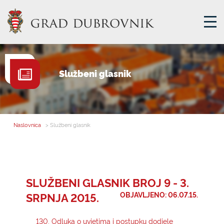
GRADSKA UPRAVA
Službeni glasnik
GRADONAČELNIK
MJESNA SAMOUPRAVA
GRADSKO VIJEĆE
Naslovnica
> Službeni glasnik
UPRAVNA TIJELA
ZA GRAĐANE
SAVJET MLADIH
SLUŽBENI GLASNIK BROJ 9 - 3.
SRPNJA 2015.
OBJAVLJENO: 06.07.15.
E-USLUGE
130. Odluka o uvjetima i postupku dodjele