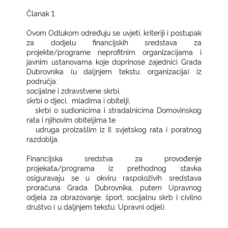
Članak 1.
Ovom Odlukom određuju se uvjeti, kriteriji i postupak
za dodjelu financijskih sredstava za
projekte/programe neprofitnim organizacijama i
javnim ustanovama koje doprinose zajednici Grada
Dubrovnika (u daljnjem tekstu: organizacija) iz
područja:
−
socijalne i zdravstvene skrbi,
−
skrbi o djeci,
mladima i obitelji,
−
skrbi o sudionicima i stradalnicima Domovinskog
rata i njihovim obiteljima te
−
udruga proizašlim iz II. svjetskog rata i poratnog
razdoblja.
Financijska sredstva za provođenje
projekata/programa iz prethodnog stavka
osiguravaju se u okviru raspoloživih sredstava
proračuna Grada Dubrovnika, putem Upravnog
odjela za obrazovanje, šport, socijalnu skrb i civilno
društvo ( u daljnjem tekstu: Upravni odjel).