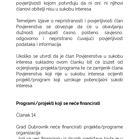
povjerljivosti kojom potvrđuju da ni oni, ni njihovi
članovi obitelji nisu u sukobu interesa.
Temeljem izjave o nepristranosti i povjerljivosti član
Povjerenstva se obvezuje da će u obavljanju
dužnosti postupati časno, pošteno, savjesno,
odgovorno i nepristrano čuvajući povjerljivost
podataka i informacija.
Ukoliko se utvrdi da je član Povjerenstva u sukobu
interesa sukladno ovom članku bit će izuzet od
ocjenjivanja projekta/programa te će zamjenik člana
Povjerenstva koji nije u sukobu interesa ocijeniti
projekt/program koji uzrokuje potencijalni sukob
interesa.
Programi/projekti koji se neće financirati
Članak 14.
Grad Dubrovnik neće financirati projekte/programe
organizacija:
−
koji se već financiraju iz drugih sredstava kada je u