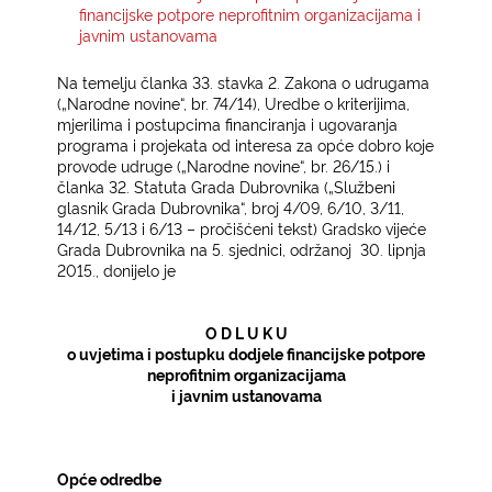
financijske potpore neprofitnim organizacijama i
javnim ustanovama
KONTAKTI
Na temelju članka 33. stavka 2. Zakona o udrugama
(„Narodne novine“, br. 74/14), Uredbe o kriterijima,
mjerilima i postupcima financiranja i ugovaranja
programa i projekata od interesa za opće dobro koje
provode udruge („Narodne novine“, br. 26/15.) i
članka 32. Statuta Grada Dubrovnika („Službeni
glasnik Grada Dubrovnika“, broj 4/09, 6/10, 3/11,
14/12, 5/13 i 6/13 – pročišćeni tekst) Gradsko vijeće
Grada Dubrovnika na 5. sjednici, održanoj
30. lipnja
2015., donijelo je
O D L U K U
o uvjetima i postupku dodjele financijske potpore
neprofitnim organizacijama
i javnim ustanovama
Opće odredbe