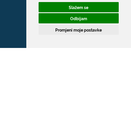
Slažem se
Odbijam
Promjeni moje postavke
Grad Dubrovnik
Pred Dvorom 1
20 000 Dubrovnik
T:
020 351 800
F:
020 321 528
E:
grad@dubrovnik.hr
OIB: 21712494719
MB: 02583020
IBAN: HR35 24070001 809800009