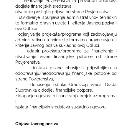
−
imenovanje Povjerenstva za provedbu postupka
dodjele financijskih sredstava,
−
otvaranje pristiglih prijava od strane Povjerenstva,
−
utvrđivanje ispunjavanja administrativno- tehničkih
te formalno-pravnih uvjeta i
kriterija Javnog poziva i
ove Odluke,
−
ocjenjivanje projekata/programa koji zadovoljavaju
administrativno-tehničke te formalno-pravne uvjete i
kriterije Javnog poziva sukladno ovoj Odluci,
−
odabir projekata/programa za financiranje i
utvrđivanje visine financijske potpore od strane
Povjerenstva,
−
dostava pisane obavijesti prijaviteljima o
odobravanju/neodobravanju financijske potpore od
strane Povjerenstva,
−
donošenje odluke Gradskog vijeća Grada
Dubrovnika o dodjeli financijske potpore,
−
sklapanje ugovora o financiranju projekta/programa
i
−
isplata financijskih sredstava sukladno ugovoru.
Objava Javnog poziva