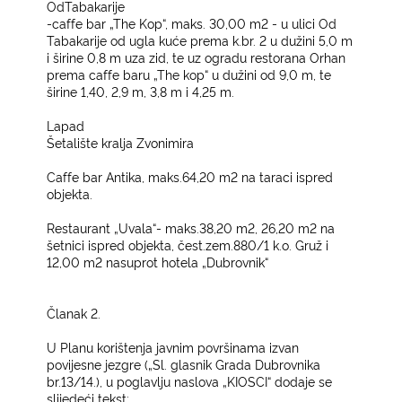
OdTabakarije
-caffe bar „The Kop“, maks. 30,00 m2 -
u ulici Od
Tabakarije od ugla kuće prema k.br. 2 u dužini 5,0 m
i širine 0,8 m uza zid, te uz ogradu restorana Orhan
prema caffe baru „The kop“ u dužini od 9,0 m, te
širine 1,40, 2,9 m, 3,8 m i 4,25 m.
Lapad
Šetalište kralja Zvonimira
Caffe bar Antika, maks.64,20 m2 na taraci ispred
objekta.
Restaurant „Uvala“- maks.38,20 m2, 26,20 m2 na
šetnici ispred objekta, čest.zem.880/1 k.o. Gruž i
12,00 m2 nasuprot hotela „Dubrovnik“
Članak 2.
U Planu korištenja javnim površinama izvan
povijesne jezgre („Sl. glasnik Grada Dubrovnika
br.13/14.), u poglavlju naslova „KIOSCI“ dodaje se
slijedeći tekst: