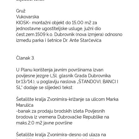
Gruž
Vukovarska
KIOSK- montažni objekt do 15,00 m2 za
jednostavne ugostiteljske usluge, južni dio
čest.zem.1509 k.o. Dubrovnik (nova izmjera) odnosno
između parka i šetnice Dr. Ante Starčevića
Članak 3.
U Planu korištenja javnim površinama izvan
povijesne jezgre („Sl. glasnik Grada Dubrovnika
br.13/14.), u poglavlju naslova „ŠTANDOVI, BANCI I
SL“ dodaje se slijedeći tekst:
Šetalište kralja Zvonimira-križanje sa ulicom Marka
Marulića
-banak za prodaju brodskih izleta Povijesnih
brodova iz vremena Dubrovačke Republike na
maks.2,0 m2 javne površine
Šetalište kralja Zvonimira-desno od ulaza na