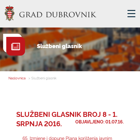
GRADSKA UPRAVA
Službeni glasnik
GRADONAČELNIK
MJESNA SAMOUPRAVA
GRADSKO VIJEĆE
Naslovnica
> Službeni glasnik
UPRAVNA TIJELA
ZA GRAĐANE
SAVJET MLADIH
SLUŽBENI GLASNIK BROJ 8 - 1.
SRPNJA 2016.
OBJAVLJENO: 01.07.16.
E-USLUGE
65. Izmjene i dopune Plana korištenja javnim