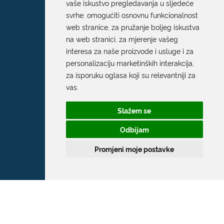
vaše iskustvo pregledavanja u sljedeće
svrhe:
omogućiti osnovnu funkcionalnost
web stranice
,
za pružanje boljeg iskustva
na web stranici
,
za mjerenje vašeg
interesa za naše proizvode i usluge i za
personalizaciju marketinških interakcija
,
za isporuku oglasa koji su relevantniji za
vas
.
Slažem se
Odbijam
Promjeni moje postavke
Grad Dubrovnik
Pred Dvorom 1
20 000 Dubrovnik
T:
020 351 800