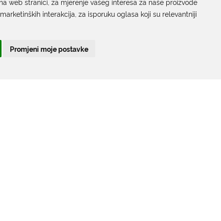
na web stranici
,
za mjerenje vašeg interesa za naše proizvode
Gundulićeva poljana 10, 20000 Dubrovnik
 marketinških interakcija
,
za isporuku oglasa koji su relevantniji
Radno vrijeme sa strankama:
Ponedjeljak – Petak; 9.00 – 12.00 sati
Promjeni moje postavke
T:
+385 20 351 879
Poveznice
Arhiva
|
Arhiva - natječaji