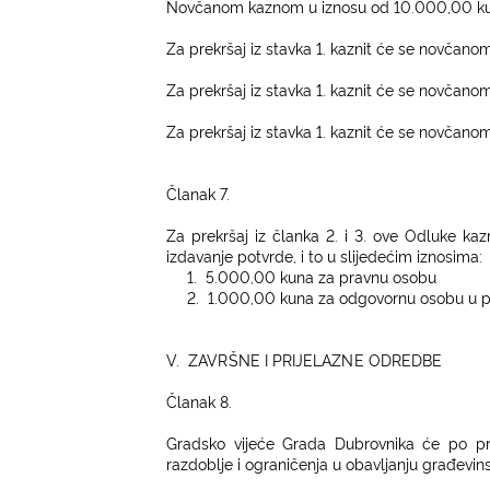
Novčanom kaznom u iznosu od 10.000,00 kuna 
Za prekršaj iz stavka 1. kaznit će se novčan
Za prekršaj iz stavka 1. kaznit će se novčan
Za prekršaj iz stavka 1. kaznit će se novčan
Članak 7.
Za prekršaj iz članka 2. i 3. ove Odluke ka
izdavanje potvrde, i to u slijedećim iznosima:
1.
5.000,00 kuna za pravnu osobu
2.
1.000,00 kuna za odgovornu osobu u prav
V.
ZAVRŠNE I PRIJELAZNE ODREDBE
Čl
anak 8.
Gradsko vijeće Grada Dubrovnika će
po pr
razdoblje i ograničenja u obavljanju građevi