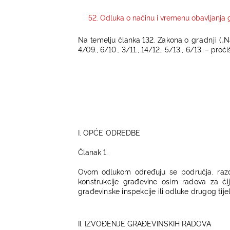
52. Odluka o načinu i vremenu obavljanja
N
a
t
e
m
e
l
j
u
č
l
a
n
k
a 1
32
.
Z
a
kona o
gradnji
(
„N
4/0
9
.
,
6/10., 3
/
1
1
., 1
4
/
1
2
., 5/1
3
.
,
6
/
1
3
. – pr
o
č
i
I. OPĆE ODREDBE
Čl
anak 1.
Ovom od
l
ukom
određuju se područja, razd
konstrukcije građevine osim radova za či
građevinske inspekcije ili odluke drugog tije
II. IZVOĐENJE GRAĐEVINSKIH RADOVA