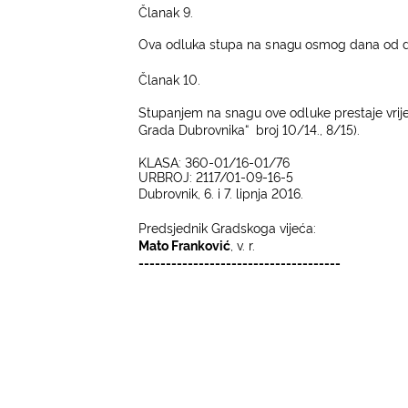
Članak 9.
Ova od
l
uka s
t
upa
n
a
s
na
g
u osmog dana od 
Članak 10.
St
upan
j
em na sn
a
g
u o
v
e od
l
uke pres
t
a
j
e vri
j
Grada Dubrovn
i
ka“
br
o
j 10/14., 8/15
)
.
KLASA: 360-01/16-01/76
UR
BROJ: 2117/01-09-16-5
Dubrovnik, 6. i 7. lipnja 2016.
Predsjednik Gradskoga vijeća:
Mato Franković
, v. r.
-------------------------------------