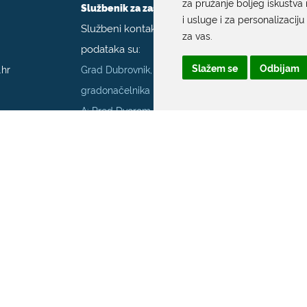
za pružanje boljeg iskustva 
Službenik za zaštitu podataka
i usluge i za personalizaciju
Službeni kontakt podaci službenika za zaštitu
za vas
.
podataka su:
Slažem se
Odbijam
.hr
Grad Dubrovnik, Upravni odjel za poslove
gradonačelnika
A: Pred Dvorom 1; E:
szop@dubrovnik.hr
;
T:
+385 20 351 800
70001
Službenik za informiranje Grada Dubrovnika
Službeni kontakt podaci službenika za
informiranje su:
A: Grad Dubrovnik, Pred Dvorom 1, 20 000
Dubrovnik
E:
pristup.informacijama@dubrovnik.hr