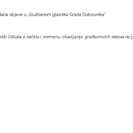
dana o
bjave
u
„Sl
u
ž
benom
g
l
asn
i
ku Gra
d
a Dubrovn
i
ka“.
e
d
it
i Od
l
uka o n
a
č
i
n
u
i
vrem
enu o
b
a
v
ljanja
g
r
a
đe
vinski
h
r
a
d
ov
a
n
a 