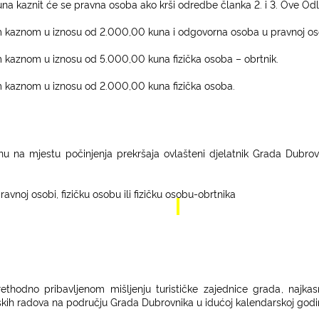
kaznit će se pravna osoba ako krši odredbe članka 2. i 3. Ove Odl
om kaznom u iznosu od 2.000,00 kuna i odgovorna osoba u pravnoj os
om kaznom u iznosu od 5.000,00 kuna fizička osoba – obrtnik.
om kaznom u iznosu od 2.000,00 kuna fizička osoba.
znu na mjestu počinjenja prekršaja ovlašteni djelatnik Grada Dubro
noj osobi, fizičku osobu ili fizičku osobu-obrtnika
ethodno pribavljenom mišljenju turističke zajednice grada
, n
ajka
nskih radova na području Grada Dubrovnika u
idućoj kalendarskoj godin