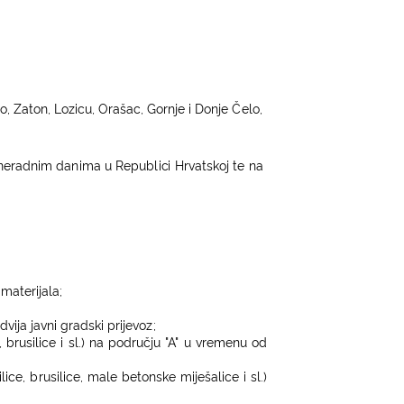
o, Za
t
on, Lozicu, Oraš
a
c, Gorn
j
e i
D
on
j
e
Č
e
l
o,
neradnim danima u Re
p
ubli
c
i Hrvatskoj te na
 ma
t
eri
j
a
l
a;
dvi
j
a
j
avni
g
r
ads
k
i pri
j
evo
z
;
, brusilice i sl.) na području "A" u vremenu od
ili
ce,
b
rus
ili
ce, ma
l
e be
t
onske
m
i
j
eša
li
ce i s
l
.)