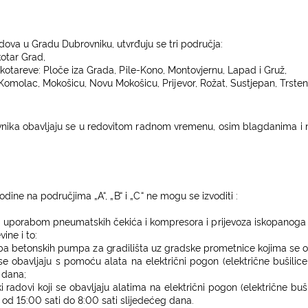
adova u Gradu Dubrovn
i
ku, u
t
vrđu
j
u se
t
ri područ
j
a:
ko
t
ar
G
r
a
d,
 ko
ta
reve:
P
l
oče
iz
a Gra
d
a,
Pil
e-Kon
o
, Mon
t
ov
j
ernu,
L
a
p
ad i Gru
ž
,
 Komo
l
ac,
M
okošicu, Novu Mokoš
i
cu,
P
ri
j
evor,
R
o
ž
a
t
,
S
ust
j
epan, Trs
t
en
ni
k
a obavljaju
se u
redovitom
radnom
vremenu,
osim bla
g
danima i
godine
n
a područ
ji
ma
„
A“,
„
B
“ i „
C
“ ne mogu se izvoditi :
i uporabom
p
neuma
t
sk
i
h ček
ić
a i kompresora i
p
ri
j
evo
z
a
i
skopanoga
ine i to:
ba be
t
onsk
i
h pu
m
pa
z
a
g
r
ad
ili
š
t
a uz
g
r
a
dske prome
t
n
i
ce ko
ji
ma se o
 se obavl
j
a
j
u s pomoću a
l
a
t
a na e
l
ek
t
r
i
čni po
g
on (električne bušilice
 dana;
ki rado
vi
ko
j
i se obavl
j
a
j
u a
l
a
ti
ma na e
le
k
t
r
i
čni po
g
on (e
l
ek
t
r
i
č
n
e buš
 od 15:00 sati do 8:00 sati slijedećeg dana.