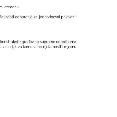
m vrem
e
nu.
ž
e
iz
da
t
i od
o
bren
j
e
z
a jednodnevni pri
j
evoz i
 konstrukcije građevine
supro
t
no odredbama
ravni od
j
el
z
a komunalne djelatnosti i mjesnu