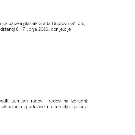
a
(
„
Slu
ž
b
e
ni
g
l
a
s
n
i
k
G
r
a
d
a
D
ubro
v
nik
a“
, br
o
j
odr
ž
a
n
o
j 6. i 7. lipnja 2016., donij
e
l
o
j
e
iti zemljani radovi i radovi na izgradnji
 uklanjanju građevine na temelju rješenja