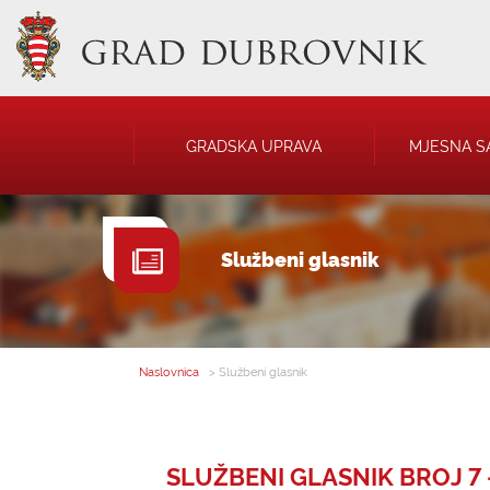
GRADSKA UPRAVA
MJESNA S
GRADONAČELNIK
NATJEČAJI
Službeni glasnik
GRADSKO VIJEĆE
JAVNA OBJAVA
UPRAVNA TIJELA
USTANOVE
SAVJET MLADIH
KOMUNALNA I
DRUŠTVA
Naslovnica
> Službeni glasnik
SLUŽBENI GLASNIK BROJ 7 - 