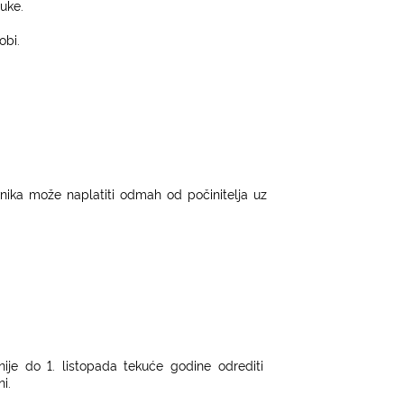
uke.
obi.
vnika može naplatiti odmah od počinitelja uz
snije do 1. listopada tekuće godine
odrediti
i.