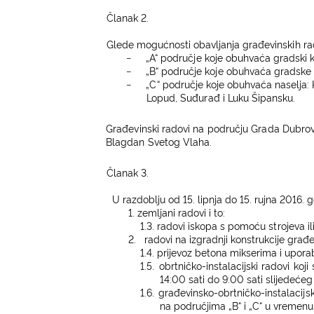
Čl
anak 2.
G
l
ede m
o
g
ućnos
t
i obavl
j
an
j
a
g
ra
đ
ev
i
nsk
i
h r
−
„
A“ područ
j
e ko
j
e o
b
uhvaća
g
r
adski 
−
„
B
“ područ
j
e ko
j
e obuh
v
aća
g
r
adske
−
„C
“ područ
j
e ko
j
e obuh
v
aća
n
asel
j
a:
L
opud,
S
uđu
r
ađ i
L
uku
Š
ipansku.
Građevinski
radovi
na p
o
dručju
Gra
d
a Dubrov
B
l
a
g
d
an Svet
o
g
Vla
h
a.
Čl
anak 3.
U ra
z
dobl
j
u od 15.
l
ip
n
j
a do 15. ru
j
na 2016. 
1.
zemljani radovi i to:
1.3.
radovi
i
skopa s pomoću s
t
ro
j
eva
il
2.
radovi na izgradnji konstrukcije građev
1.4.
pri
j
e
voz be
t
ona m
i
kser
i
ma i upora
1.5.
obr
t
n
i
čko-
i
ns
t
a
l
aci
j
ski
r
a
dovi ko
j
i
14:00 sati do 9:00 sati slijedećeg
1.6.
g
r
ađev
i
nsko-obr
t
n
i
čk
o
-
i
ns
t
a
l
aci
j
s
na podr
u
č
ji
ma
„
B
“ i
„C
“ u vremenu