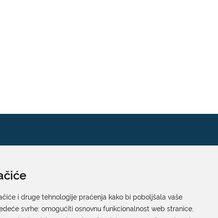
ačiće
Pisarnica
Ured 205; rad sa strankama za sva upravna tijela
ačiće i druge tehnologije praćenja kako bi poboljšala vaše
jedeće svrhe:
Grada Dubrovnika
omogućiti osnovnu funkcionalnost web stranice
,