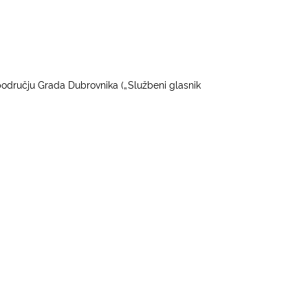
području Grada Dubrovnika
(
„Sl
u
ž
beni
g
l
asn
i
k