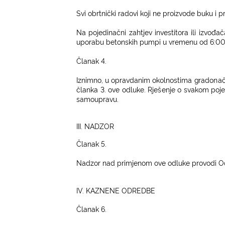
S
vi obr
t
n
i
čki radovi ko
j
i ne pro
iz
vode buku i p
Na po
j
ed
i
načni
z
aht
j
ev
i
nves
tit
ora
il
i
i
zvođač
upo
r
abu be
t
onsk
i
h pumpi u
v
remenu od 6:00
Čl
anak 4.
I
z
n
i
mno, u opravdan
i
m oko
l
nos
ti
ma
g
rado
n
a
č
la
nka 3. ove od
l
uke.
Rj
e
š
e
n
j
e o svakom po
j
samoupravu.
III. NADZOR
Čl
anak 5.
Nad
z
or nad pr
i
m
j
enom ove od
l
uke provodi O
IV. KAZNENE ODREDBE
Čl
anak 6.