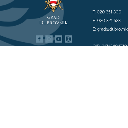
T:
020 351 800
F:
020 321 528
E:
grad@dubrovnik
OIB: 21712494719
MB: 02583020
IBAN: HR35 240
809800009