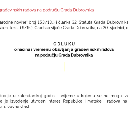
 građevinskih radova na području Grada Dubrovnika
a
ro
d
ne no
v
in
e
“
br
o
j
153/13.)
i
č
l
a
nka
3
2. St
a
t
u
t
a
G
r
a
d
a
D
ub
r
o
vn
i
k
š
ć
e
ni tekst i 9/15.),
G
r
a
dsko
v
i
j
e
ć
e
G
r
a
da
D
u
b
ro
vn
i
k
a
,
n
a
20.
s
j
e
dn
i
c
i
, 
O D L U K U
o n
a
č
i
n
u
i
vrem
enu o
b
a
v
ljanja
g
r
a
đe
vinski
h
r
a
d
ov
a
n
a području Grada Dubrovnika
oblje u kalendarskoj godini i vrijeme u kojemu se ne mogu izvod
je je izvođenje utvrđen interes Republike Hrvatske i radova na
la državne vlasti.