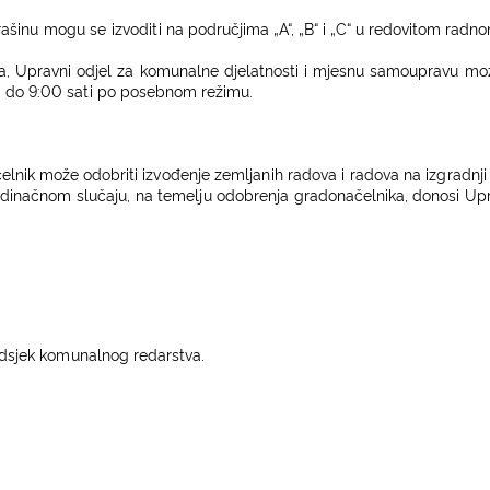
rašinu
mogu se izvoditi
na područ
ji
ma
„
A“,
„
B
“ i
„C
“ u redov
it
om radno
a, Upravni od
j
el
z
a komunalne djelatnosti i mjesnu samoupravu mo
 do 9:00 sa
t
i po posebnom re
ži
mu.
č
el
n
i
k mo
ž
e odobr
it
i
izvođenje zemljanih radova i radova na izgradnji
ed
i
na
č
nom
slučaju
, na
t
emel
j
u odobrenja gradonačelnika, do
n
osi Up
dsjek ko
m
una
l
nog re
d
ars
t
va.