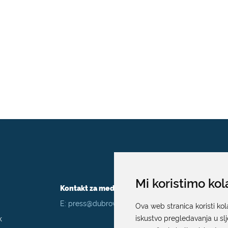
Mi koristimo kol
Kontakt za medije / Press contact
E:
press@dubrovnik.hr
Ova web stranica koristi kol
k
iskustvo pregledavanja u sl