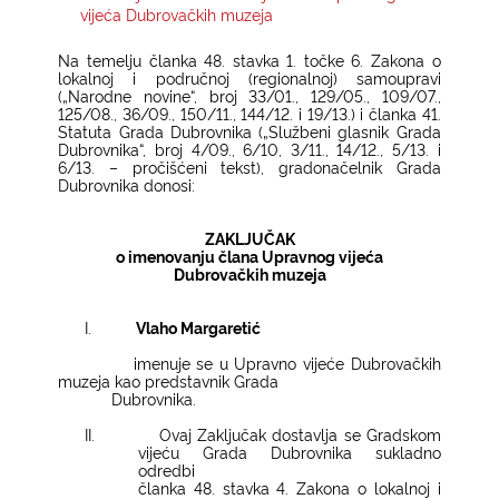
vijeća Dubrovačkih muzeja
KONTAKTI
Na temelju članka 48. stavka 1. točke 6. Zakona o
lokalnoj i područnoj (regionalnoj) samoupravi
(„Narodne novine“, broj 33/01., 129/05., 109/07.,
125/08., 36/09., 150/11., 144/12. i 19/13.) i članka 41.
Statuta Grada Dubrovnika („Službeni glasnik Grada
Dubrovnika“, broj 4/09., 6/10, 3/11., 14/12., 5/13. i
6/13. – pročišćeni tekst), gradonačelnik Grada
Dubrovnika donosi:
ZAKLJUČAK
o imenovanju člana Upravnog vijeća
Dubrovačkih muzeja
I.
Vlaho Margaretić
imenuje se u Upravno vijeće Dubrovačkih
muzeja kao predstavnik Grada
Dubrovnika.
II.
Ovaj Zaključak dostavlja se Gradskom
vijeću Grada Dubrovnika sukladno
odredbi
članka 48. stavka 4. Zakona o lokalnoj i