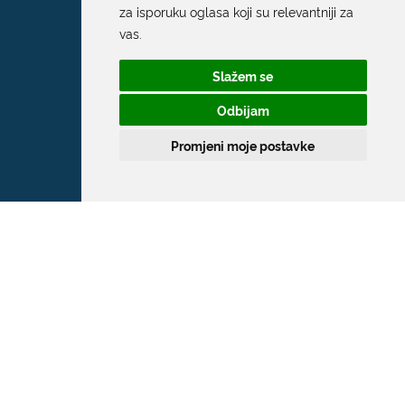
za isporuku oglasa koji su relevantniji za
vas
.
Slažem se
Odbijam
Promjeni moje postavke
Grad Dubrovnik
Pred Dvorom 1
20 000 Dubrovnik
T:
020 351 800
F:
020 321 528
E:
grad@dubrovnik.hr
OIB: 21712494719
MB: 02583020