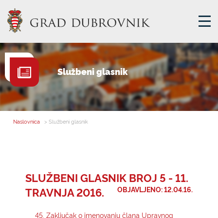
GRADSKA UPRAVA
Službeni glasnik
GRADONAČELNIK
MJESNA SAMOUPRAVA
GRADSKO VIJEĆE
Naslovnica
> Službeni glasnik
UPRAVNA TIJELA
ZA GRAĐANE
SAVJET MLADIH
SLUŽBENI GLASNIK BROJ 5 - 11.
TRAVNJA 2016.
OBJAVLJENO: 12.04.16.
E-USLUGE
45. Zaključak o imenovanju člana Upravnog