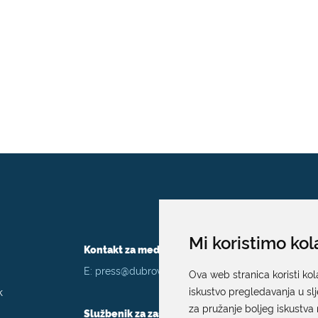
Mi koristimo kol
Kontakt za medije / Press contact
E:
press@dubrovnik.hr
Ova web stranica koristi kol
k
iskustvo pregledavanja u sl
za pružanje boljeg iskustva 
Službenik za zaštitu podataka