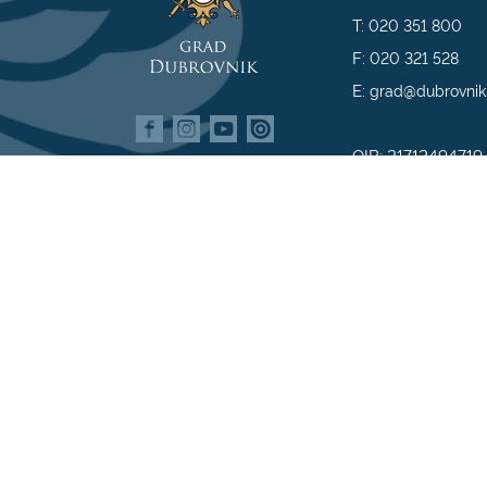
T:
020 351 800
F:
020 321 528
E:
grad@dubrovnik
OIB: 21712494719
MB: 02583020
IBAN: HR35 240
809800009