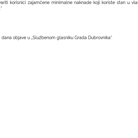
riti korisnici zajamčene minimalne naknade koji koriste stan u vl
“
dana objave u „Službenom glasniku Grada Dubrovnika“.