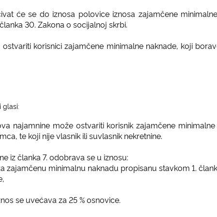
ćivat će se do iznosa polovice iznosa zajamčene minimal
članka 30. Zakona o socijalnoj skrbi.
stvariti korisnici zajamčene minimalne naknade, koji borave
 glasi:
va najamnine može ostvariti korisnik zajamčene minimaln
, te koji nije vlasnik ili suvlasnik nekretnine.
 iz članka 7. odobrava se u iznosu:
a zajamčenu minimalnu naknadu propisanu stavkom 1. člank
e,
 iznos se uvećava za 25 % osnovice.