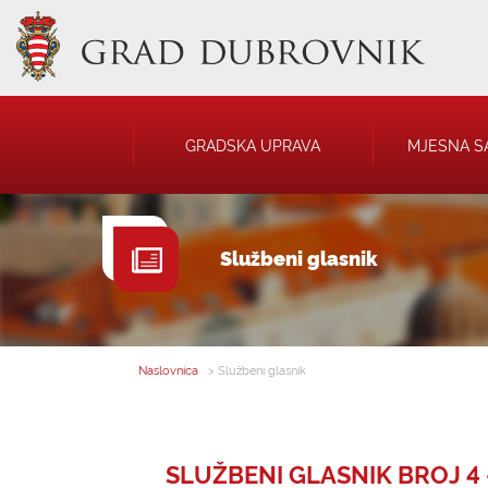
GRADSKA UPRAVA
MJESNA S
GRADONAČELNIK
NATJEČAJI
Službeni glasnik
GRADSKO VIJEĆE
JAVNA OBJAVA
UPRAVNA TIJELA
USTANOVE
SAVJET MLADIH
KOMUNALNA I
DRUŠTVA
Naslovnica
> Službeni glasnik
SLUŽBENI GLASNIK BROJ 4 -