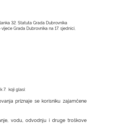
 i članka 32. Statuta Grada Dubrovnika
o vijeće Grada Dubrovnika na 17. sjednici,
k 7.
koji glasi:
ovanja priznaje se korisniku zajamčene
anje, vodu, odvodnju i druge troškove