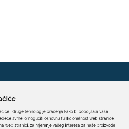
ačiće
Pisarnica
Ured 205; rad sa strankama za sva upravna tijela
ačiće i druge tehnologije praćenja kako bi poboljšala vaše
jedeće svrhe:
Grada Dubrovnika
omogućiti osnovnu funkcionalnost web stranice
,
na web stranici
,
za mjerenje vašeg interesa za naše proizvode
Gundulićeva poljana 10, 20000 Dubrovnik