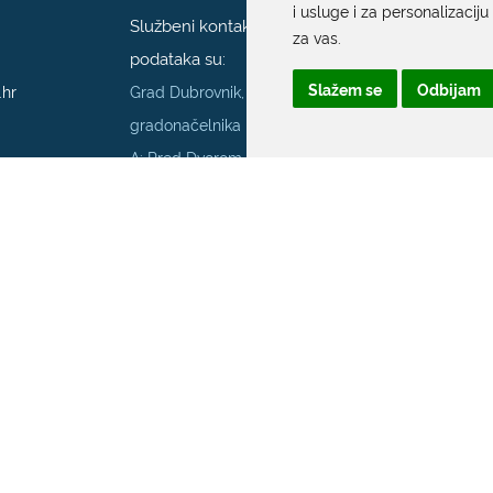
i usluge i za personalizaciju
Službeni kontakt podaci službenika za zaštitu
za vas
.
podataka su:
Slažem se
Odbijam
.hr
Grad Dubrovnik, Upravni odjel za poslove
gradonačelnika
A: Pred Dvorom 1; E:
szop@dubrovnik.hr
;
T:
+385 20 351 800
70001
Službenik za informiranje Grada Dubrovnika
Službeni kontakt podaci službenika za
informiranje su:
A: Grad Dubrovnik, Pred Dvorom 1, 20 000
Dubrovnik
E:
pristup.informacijama@dubrovnik.hr