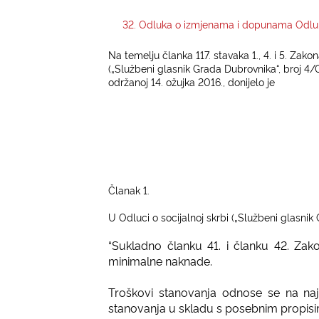
32. Odluka o izmjenama i dopunama Odluke
Na temelju članka 117. stavaka 1., 4. i 5. Zako
(„Službeni glasnik Grada Dubrovnika“, broj 4/09
održanoj 14. ožujka 2016., donijelo je
Članak 1.
U Odluci o socijalnoj skrbi („Službeni glasnik 
“Sukladno članku 41. i članku 42. Zak
minimalne naknade.
Troškovi stanovanja odnose se na naja
stanovanja u skladu s posebnim propisi