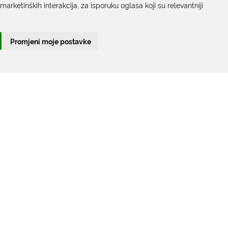
 marketinških interakcija
,
za isporuku oglasa koji su relevantniji
Radno vrijeme sa strankama:
Ponedjeljak – Petak; 9.00 – 12.00 sati
Promjeni moje postavke
T:
+385 20 351 879
Poveznice
Arhiva
|
Arhiva - natječaji