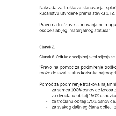
Naknada za troškove stanovanja ispla
kućanstvu utvrđene prema stavku 1. i 2. 
Pravo na troškove stanovanja ne mogu o
osobe slabijeg
materijalnog statusa.”
Članak 2.
Članak 8. Odluke o socijalnoj skrbi mijenja se i
“Pravo na pomoć za podmirenje troško
može dokazati status korisnika najmoprimca
Pomoć za podmirenje troškova najamnine
za samca 100% osnovice iznosa z
−
za dvočlanu obitelj 150% osnovic
−
za tročlanu obitelj 170% osnovice,
−
za svakog daljnjeg člana obitelji
−