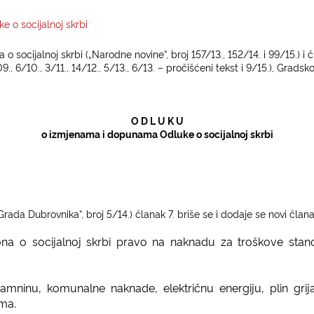
 o socijalnoj skrbi
na o socijalnoj skrbi („Narodne novine“, broj 157/13., 152/14. i 99/15.)
., 6/10., 3/11., 14/12., 5/13., 6/13. – pročišćeni tekst i 9/15.), Gradsk
O D L U K U
o izmjenama i dopunama Odluke o socijalnoj skrbi
Grada Dubrovnika“, broj 5/14.) članak 7. briše se i dodaje se novi člana
ona o socijalnoj skrbi pravo na naknadu za troškove stan
mninu, komunalne naknade, električnu energiju, plin grij
ma.