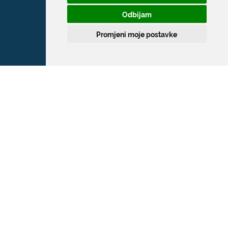
Odbijam
Promjeni moje postavke
Grad Dubrovnik
Pred Dvorom 1
20 000 Dubrovnik
T:
020 351 800
F:
020 321 528
E:
grad@dubrovnik.hr
OIB: 21712494719
MB: 02583020
IBAN: HR35 24070001 809800009
Kontakt za medije / Press contact