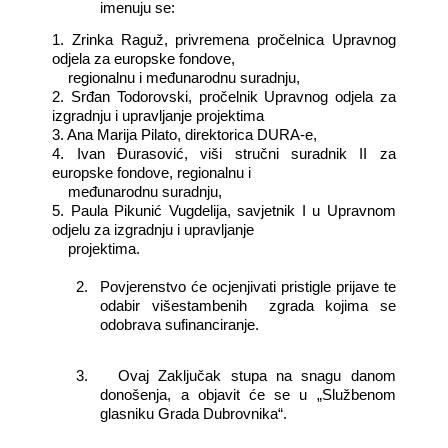
imenuju se:
1. Zrinka Raguž, privremena pročelnica Upravnog
odjela za europske fondove,
regionalnu i međunarodnu suradnju,
2. Srđan Todorovski, pročelnik Upravnog odjela za
izgradnju i upravljanje projektima
3. Ana Marija Pilato, direktorica DURA-e,
4. Ivan Đurasović, viši stručni suradnik II za
europske fondove, regionalnu i
međunarodnu suradnju,
5. Paula Pikunić Vugdelija, savjetnik I u Upravnom
odjelu za izgradnju i upravljanje
projektima.
2.
Povjerenstvo će ocjenjivati pristigle prijave te
odabir višestambenih zgrada kojima se
odobrava sufinanciranje.
3.
Ovaj Zaključak stupa na snagu danom
donošenja, a objavit će se u „Službenom
glasniku Grada Dubrovnika“.