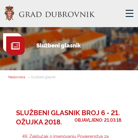
GRADSKA UPRAVA
Službeni glasnik
GRADONAČELNIK
MJESNA SAMOUPRAVA
GRADSKO VIJEĆE
Naslovnica
> Službeni glasnik
UPRAVNA TIJELA
ZA GRAĐANE
SAVJET MLADIH
SLUŽBENI GLASNIK BROJ 6 - 21.
OŽUJKA 2018.
OBJAVLJENO: 21.03.18.
E-USLUGE
49. Zaključak o imenovanju Povjerenstva za