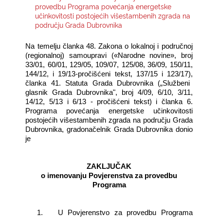
provedbu Programa povećanja energetske
učinkovitosti postojećih višestambenih zgrada na
KONTAKTI
području Grada Dubrovnika
Na temelju članka 48. Zakona o lokalnoj i područnoj
(regionalnoj) samoupravi («Narodne novine», broj
33/01, 60/01, 129/05, 109/07, 125/08, 36/09, 150/11,
144/12, i 19/13-pročišćeni tekst, 137/15 i 123/17
),
članka 41. Statuta Grada Dubrovnika („Službeni
glasnik Grada Dubrovnika", broj 4/09, 6/10, 3/11,
14/12, 5
/13 i 6/13 - pročišćeni tekst) i
članka 6.
Programa povećanja energetske učinkovitosti
postojećih višestambenih zgrada na području Grada
Dubrovnika, gradonačelnik Grada Dubrovnika donio
je
ZAKLJUČAK
o imenovanju Povjerenstva za provedbu
Programa
1.
U Povjerenstvo za provedbu Programa