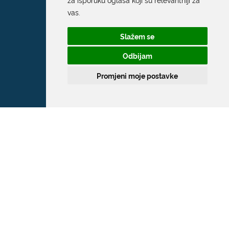
vas
.
Slažem se
Odbijam
Promjeni moje postavke
Grad Dubrovnik
Pred Dvorom 1
20 000 Dubrovnik
T:
020 351 800
F:
020 321 528
E:
grad@dubrovnik.hr
OIB: 21712494719
MB: 02583020