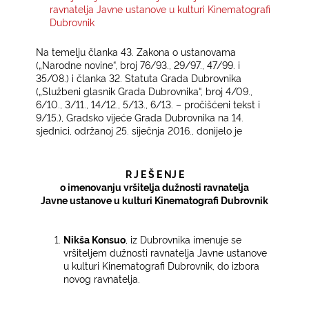
ravnatelja Javne ustanove u kulturi Kinematografi
Dubrovnik
KONTAKTI
Na temelju članka 43. Zakona o ustanovama
(„Narodne novine“, broj 76/93., 29/97., 47/99. i
35/08.) i članka 32. Statuta Grada Dubrovnika
(„Službeni glasnik Grada Dubrovnika“, broj
4/09.,
6/10., 3/11., 14/12., 5/13., 6/13. – pročišćeni tekst i
9/15.), Gradsko vijeće Grada Dubrovnika na 14.
sjednici, održanoj
25. siječnja 2016.
, donijelo je
R J E Š E NJ E
o imenovanju vršitelja dužnosti ravnatelja
Javne ustanove u kulturi Kinematografi Dubrovnik
Nikša Konsuo
, iz Dubrovnika imenuje se
vršiteljem dužnosti ravnatelja Javne ustanove
u kulturi Kinematografi Dubrovnik, do izbora
novog ravnatelja.