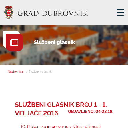
GRADSKA UPRAVA
Službeni glasnik
GRADONAČELNIK
MJESNA SAMOUPRAVA
GRADSKO VIJEĆE
Naslovnica
> Službeni glasnik
UPRAVNA TIJELA
ZA GRAĐANE
SAVJET MLADIH
SLUŽBENI GLASNIK BROJ 1 - 1.
VELJAČE 2016.
OBJAVLJENO: 04.02.16.
E-USLUGE
10. Rješenje o imenovanju vršitelja dužnosti