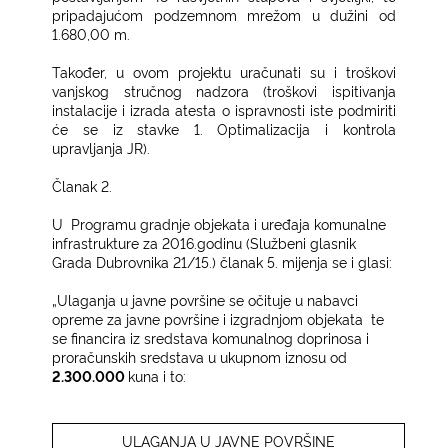
pripadajućom podzemnom mrežom u dužini od
1.680,00 m.
Također, u ovom projektu uračunati su i troškovi
vanjskog stručnog nadzora (troškovi ispitivanja
instalacije i izrada atesta o ispravnosti iste podmiriti
će se iz stavke 1. Optimalizacija i kontrola
upravljanja JR).
Članak 2.
U
Programu gradnje objekata i uređaja komunalne
infrastrukture za 2016.godinu (Službeni glasnik
Grada Dubrovnika 21/15.) članak 5. mijenja se i glasi
:
„Ulaganja u javne površine se očituje u nabavci
opreme za javne površine i izgradnjom objekata
te
se financira iz sredstava komunalnog doprinosa i
proračunskih sredstava u ukupnom iznosu od
2.300.000
kuna i to:
ULAGANJA U JAVNE POVRŠINE