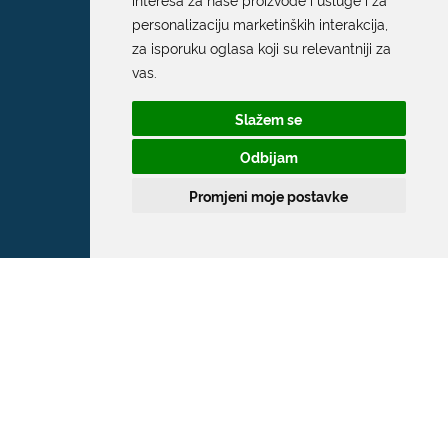
personalizaciju marketinških interakcija
,
za isporuku oglasa koji su relevantniji za
vas
.
Slažem se
Odbijam
Promjeni moje postavke
Grad Dubrovnik
Pred Dvorom 1
20 000 Dubrovnik
T:
020 351 800
F:
020 321 528
E:
grad@dubrovnik.hr
OIB: 21712494719