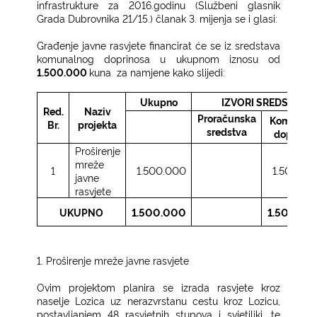
infrastrukture za 2016.godinu (Službeni glasnik
Grada Dubrovnika 21/15.) članak 3. mijenja se i glasi:
Građenje javne rasvjete financirat će se iz sredstava
komunalnog doprinosa u ukupnom iznosu od
1.500.000
kuna
za namjene kako slijedi:
Ukupno
IZVORI SREDSTAVA
Red.
Naziv
Proračunska
Komunaln
Br.
projekta
sredstva
doprinos
Proširenje
mreže
1.500.000
1.500.00
1
javne
rasvjete
1.500.000
1.500.00
UKUPNO
1.
Proširenje mreže javne rasvjete
Ovim projektom planira se izrada rasvjete kroz
naselje Lozica uz nerazvrstanu cestu kroz Lozicu,
postavljanjem 48 rasvjetnih stupova i svjetiljki, te