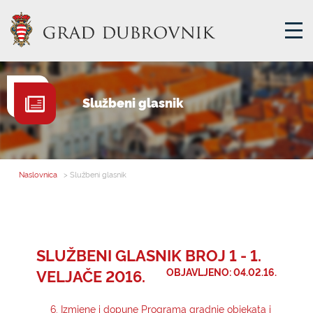
GRADSKA UPRAVA
Službeni glasnik
GRADONAČELNIK
MJESNA SAMOUPRAVA
GRADSKO VIJEĆE
Naslovnica
> Službeni glasnik
UPRAVNA TIJELA
ZA GRAĐANE
SAVJET MLADIH
SLUŽBENI GLASNIK BROJ 1 - 1.
VELJAČE 2016.
OBJAVLJENO: 04.02.16.
E-USLUGE
6. Izmjene i dopune Programa gradnje objekata i