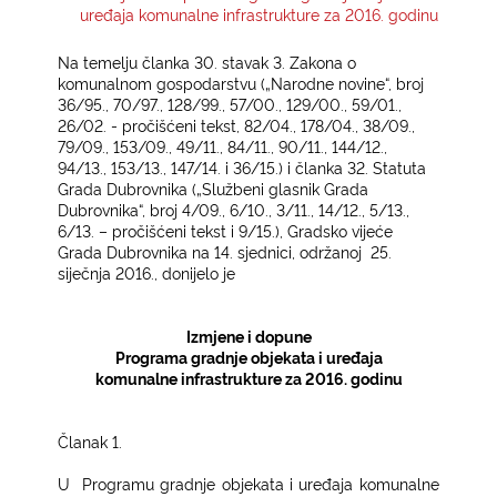
uređaja komunalne infrastrukture za 2016. godinu
KONTAKTI
Na temelju članka 30. stavak 3. Zakona o
komunalnom gospodarstvu („Narodne novine“, broj
36/95., 70/97., 128/99., 57/00., 129/00., 59/01.,
26/02. - pročišćeni tekst, 82/04., 178/04., 38/09.,
79/09., 153/09., 49/11., 84/11., 90/11., 144/12.,
94/13., 153/13., 147/14. i 36/15.) i članka 32. Statuta
Grada Dubrovnika („Službeni glasnik Grada
Dubrovnika“, broj 4/09., 6/10., 3/11., 14/12., 5/13.,
6/13. – pročišćeni tekst i 9/15.), Gradsko vijeće
Grada Dubrovnika na 14. sjednici, održanoj
25.
siječnja 2016., donijelo je
Izmjene i dopune
Programa gradnje objekata i uređaja
komunalne infrastrukture za 2016. godinu
Članak 1.
U
Programu gradnje objekata i uređaja komunalne