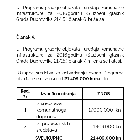
U
Programu gradnje objekata i uređaja komunalne
infrastrukture za 2016.godinu (Službeni glasnik
Grada Dubrovnika 21/15.) članak 6.
briše se.
Članak 4.
U
Programu gradnje objekata i uređaja komunalne
infrastrukture za 2016.godinu (Službeni glasnik
Grada Dubrovnika 21/15.) članak 7. mijenja se i glasi:
„Ukupna sredstva za ostvarivanje ovoga Programa
utvrđuju se u iznosu od
21.409.000
kuna
i to:
Red.
Izvor financiranja
IZNOS
Br.
Iz sredstava
1
komunalnoga
kn
17.000.000
doprinosa
Iz
proračunskih
2
kn
4.409.000
sredstava
SVEUKUPNO
21.409.000 kn