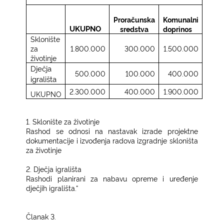
Proračunska
Komunalni
UKUPNO
sredstva
doprinos
Sklonište
za
1.800.000
300.000
1.500.000
životinje
Dječja
500.000
100.000
400.000
igrališta
2.300.000
400.000
1.900.000
UKUPNO
1. Sklonište za životinje
Rashod se odnosi na nastavak izrade projektne
dokumentacije i izvođenja radova izgradnje skloništa
za životinje
2. Dječja igrališta
Rashodi planirani za nabavu opreme i uređenje
dječjih igrališta.“
Članak 3.