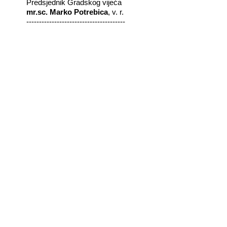
Predsjednik Gradskog vijeća
mr.sc. Marko Potrebica
, v. r.
---------------------------------------