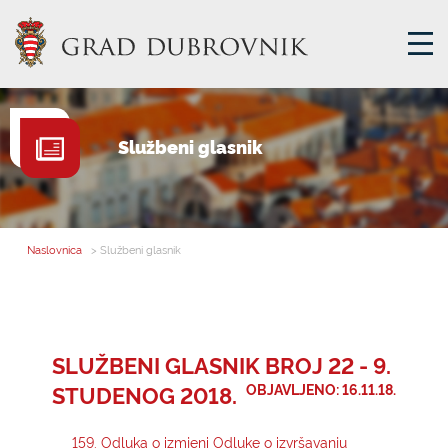
GRADSKA UPRAVA
Službeni glasnik
GRADONAČELNIK
MJESNA SAMOUPRAVA
GRADSKO VIJEĆE
Naslovnica
> Službeni glasnik
UPRAVNA TIJELA
ZA GRAĐANE
SAVJET MLADIH
SLUŽBENI GLASNIK BROJ 22 - 9.
STUDENOG 2018.
OBJAVLJENO: 16.11.18.
E-USLUGE
159. Odluka o izmjeni Odluke o izvršavanju