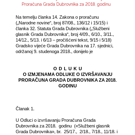
Proračuna Grada Dubrovnika za 2018. godinu
KONTAKTI
Na temelju članka 14. Zakona o proračunu
(„Narodne novine“, broj 87/08., 136/12 i 15/15) i
članka 32. Statuta Grada Dubrovnika („Službeni
glasnik Grada Dubrovnika“, broj 4/09., 6/10., 3/11.,
14/12., 5/13. i 6/13 – pročišćeni tekst, 9/15 i 5/18)
Gradsko vijeće Grada Dubrovnika na 17. sjednici,
održanoj 9. studenoga 2018., donijelo je
O
D
L
U
K
U
O IZMJENAMA ODLUKE O IZVRŠAVANJU
PRORAČUNA GRADA DUBROVNIKA ZA 2018.
GODINU
Članak 1.
U Odluci o izvršavanju Proračuna Grada
Dubrovnika za 2018.
godinu
(«Službeni glasnik
Grada Dubrovnika», br.
25/17.,
2/18., 7/18., 11/18. i