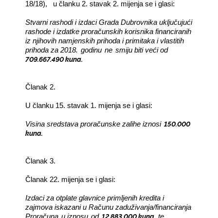
18/18),
u članku 2. stavak 2. mijenja se i glasi:
Stvarni rashodi i izdaci Grada Dubrovnika uključujući
rashode i izdatke proračunskih korisnika financiranih
iz njihovih namjenskih prihoda i primitaka i vlastitih
prihoda za 2018.
godinu
ne
smiju biti veći od
709.667.490 kuna.
Članak 2.
U članku 15. stavak 1. mijenja se i glasi:
150.000
Visina sredstava proračunske zalihe iznosi
kuna.
Članak 3.
Članak 22. mijenja se i glasi:
Izdaci za otplate glavnice primljenih kredita i
zajmova iskazani u Računu zaduživanja/financiranja
12.883.000 kuna
Proračuna
u iznosu
od
, te