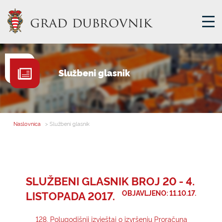
GRADSKA UPRAVA
Službeni glasnik
GRADONAČELNIK
MJESNA SAMOUPRAVA
GRADSKO VIJEĆE
Naslovnica
> Službeni glasnik
UPRAVNA TIJELA
ZA GRAĐANE
SAVJET MLADIH
SLUŽBENI GLASNIK BROJ 20 - 4.
LISTOPADA 2017.
OBJAVLJENO: 11.10.17.
E-USLUGE
128. Polugodišnji izvještaj o izvršenju Proračuna