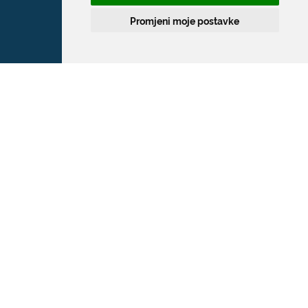
Promjeni moje postavke
Grad Dubrovnik
Pred Dvorom 1
20 000 Dubrovnik
T:
020 351 800
F:
020 321 528
E:
grad@dubrovnik.hr
OIB: 21712494719
MB: 02583020
IBAN: HR35 24070001 809800009
Kontakt za medije / Press contact
E:
press@dubrovnik.hr