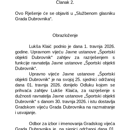
Članak 2.
Ovo Rješenje će se objaviti u „Službenom glasniku
Grada Dubrovnika“.
Obrazloženje
Lukša Klaić podnio je dana 1. travnja 2026.
godine. Upravnom vijeću Javne ustanove „Športski
objekti Dubrovnik“ zahtjev za razrješenjem s
funkcije ravnatelja Javne ustanove „Športski objekti
Dubrovnik“.
Upravno vijeće Javne ustanove „Športski
objekti Dubrovnik“ je na svojoj 25. sjednici održanoj
dana 01. travnja 2026. donijelo Odluku kojom se
prihvaća zahtjev Lukše Klaića, za razrješenje s
dužnosti ravnatelja Javne ustanove „Športski objekti
Dubrovnik“ s danom 30. travnja 2026. i istu dostavlja
Gradskom vijeću Grada Dubrovnika na razmatranje
i usvajanje.
Odbor za izbor i imenovanja Gradskog vijeća
Grada Dubrovnika je, na sjenici održanoj dana 01.