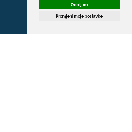
Odbijam
Promjeni moje postavke
Grad Dubrovnik
Pred Dvorom 1
20 000 Dubrovnik
T:
020 351 800
F:
020 321 528
E:
grad@dubrovnik.hr
OIB: 21712494719
MB: 02583020
IBAN: HR35 24070001 809800009
Kontakt za medije / Press contact
E:
press@dubrovnik.hr