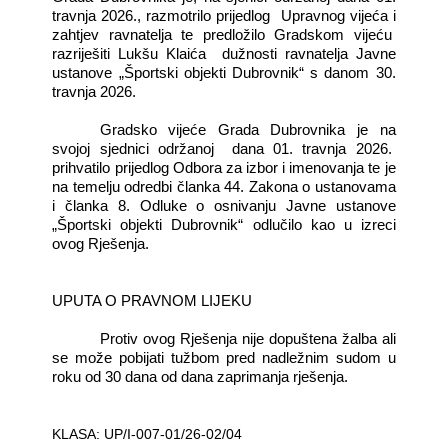
travnja 2026., razmotrilo prijedlog
Upravnog vijeća i
zahtjev ravnatelja te predložilo Gradskom vijeću
razriješiti Lukšu Klaića
dužnosti ravnatelja Javne
ustanove „Športski objekti Dubrovnik“ s danom 30.
travnja 2026.
Gradsko vijeće Grada Dubrovnika je na
svojoj sjednici održanoj
dana 01. travnja 2026.
prihvatilo prijedlog Odbora za izbor i imenovanja te je
na temelju odredbi članka 44. Zakona o ustanovama
i članka 8. Odluke o osnivanju Javne ustanove
„Športski objekti Dubrovnik“ odlučilo kao u izreci
ovog Rješenja.
UPUTA O PRAVNOM LIJEKU
Protiv ovog Rješenja nije dopuštena žalba ali
se može pobijati tužbom pred nadležnim sudom u
roku od 30 dana od dana zaprimanja rješenja.
KLASA: UP/I-007-01/26-02/04