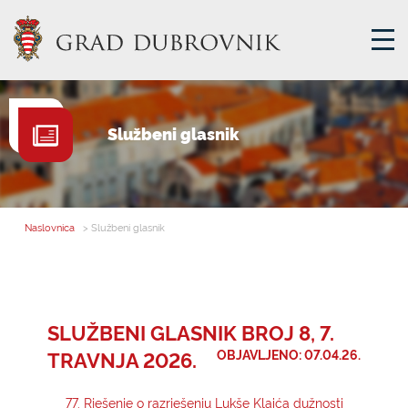
GRADSKA UPRAVA
Službeni glasnik
GRADONAČELNIK
MJESNA SAMOUPRAVA
GRADSKO VIJEĆE
Naslovnica
> Službeni glasnik
UPRAVNA TIJELA
ZA GRAĐANE
SAVJET MLADIH
SLUŽBENI GLASNIK BROJ 8, 7.
TRAVNJA 2026.
OBJAVLJENO: 07.04.26.
E-USLUGE
77. Rješenje o razrješenju Lukše Klaića dužnosti