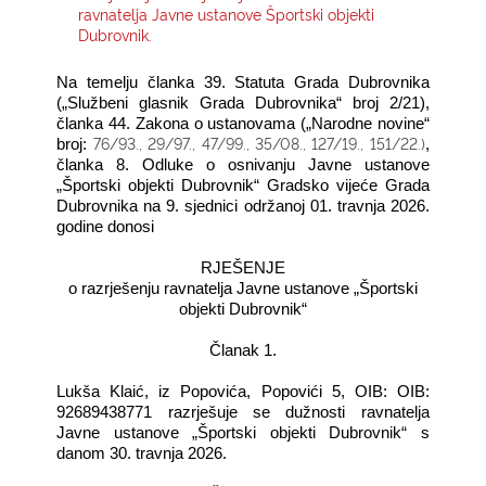
ravnatelja Javne ustanove Športski objekti
Dubrovnik.
KONTAKTI
Na temelju članka 39. Statuta Grada Dubrovnika
(„Službeni glasnik Grada Dubrovnika“ broj 2/21),
članka 44. Zakona o ustanovama („Narodne novine“
76/93., 29/97., 47/99., 35/08., 127/19., 151/22.)
broj:
,
članka 8. Odluke o osnivanju Javne ustanove
„Športski objekti Dubrovnik“ Gradsko vijeće Grada
Dubrovnika na 9. sjednici održanoj 01. travnja 2026.
godine donosi
RJEŠENJE
o razrješenju ravnatelja Javne ustanove „Športski
objekti Dubrovnik“
Članak 1.
Lukša Klaić, iz Popovića, Popovići 5, OIB: OIB:
92689438771 razrješuje se dužnosti ravnatelja
Javne ustanove „Športski objekti Dubrovnik“ s
danom 30. travnja 2026.