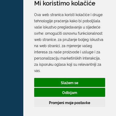
Mi koristimo kolačiće
Ova web stranica koristi kolačiće i druge
tehnologije praćenja kako bi poboljšala
vaše iskustvo pregledavanja u sljedeće
svrhe:
omogućiti osnovnu funkcionalnost
web stranice
,
za pružanje boljeg iskustva
na web stranici
,
za mjerenje vašeg
interesa za naše proizvode i usluge i za
personalizaciju marketinških interakcija
,
za isporuku oglasa koji su relevantniji za
vas
.
Slažem se
Odbijam
Promjeni moje postavke
Grad Dubrovnik
Pred Dvorom 1