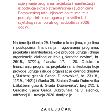
ocjenjivanje programa, projekata i manifestacija
iz područja skrbi o stradalnicima i sudionicima
KONTAKTI
Domovinskog rata i njihovim obiteljima te iz
područja skrbi o udrugama proizašlim iz II.
svjetskog rata i poratnog razdoblja za 2026.
godinu.
Na temelju članka 29. Uredbe o kriterijima, mjerilima
i postupcima financiranja i ugovaranja programa,
projekata i manifestacija koje provode udruge i druge
organizacije civilnog društva („Narodne novine“, br.
26/15., 37/21.), članaka 17. i 20. Odluke o
financiranju programa, projekata i manifestacija koje
provode udruge i druge organizacije civilnog društva
(„Službeni glasnik Grada Dubrovnika“, br. 23./18.,
11/19., 14/21) i članka 39. Statuta Grada Dubrovnika
(„Službeni glasnik Grada Dubrovnika“, broj 2/21 ),
Gradsko vijeće Grada Dubrovnika na 9. sjednici,
održanoj 01. travnja 2026. donijelo je
Z A K L J U Č A K