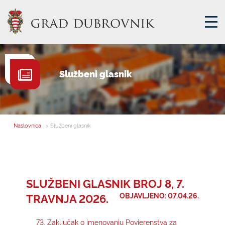
GRADSKA UPRAVA
Službeni glasnik
GRADONAČELNIK
MJESNA SAMOUPRAVA
GRADSKO VIJEĆE
Naslovnica
> Službeni glasnik
UPRAVNA TIJELA
ZA GRAĐANE
SAVJET MLADIH
SLUŽBENI GLASNIK BROJ 8, 7.
TRAVNJA 2026.
OBJAVLJENO: 07.04.26.
E-USLUGE
73. Zaključak o imenovanju Povjerenstva za