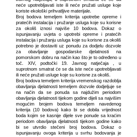
neće upotrebljavati iste ili neće pružati usluge koje
koriste ekološki prihvatljive materijale.
Broj bodova temeljem kriterija upotrebe opreme i
pratećih instalacija i pružanje usluga koje su korisne
za okoliš iznosi najviše 10 bodova. Dokaz o
ispunjavanju uvjeta o upotrebi opreme i pratećih
instalacija i pružanju usluga koje su korisne za okoliš
potrebno je dostaviti uz ponudu za dodjelu dozvole
za obavljanje gospodarske djelatnosti na
pomorskom dobru na način kao što je to određeno u
toč. XIV, podtočki 19. Javnog natječaja , u
suprotnom smatrat će se da iste neće upotrebljavati
ili neće pružati usluge koje su korisne za okoliš.
Broj bodova temeljem kriterija vremenskog razdoblja
obavljanja djelatnosti temeljem dozvole dodjeljuje se
na način da se ponuda sa najdužim periodom
obavljanja djelatnosti tijekom godine dijeli sa najvišim
mogućim brojem bodova temeljem navedenog
kriterija (10 bodova) kako bi se dobila vrijednost
boda kojim se kasnije dijele sve ponude sa kraćim
periodom obavljanja djelatnosti tijekom godine kako
bi se utvrdio stečeni broj bodova. Dokaz o
ispunjavanju ovoga kriterija u svrhu bodovanja je