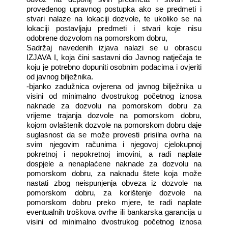
provedenog upravnog postupka ako se predmeti i
stvari nalaze na lokaciji dozvole, te ukoliko se na
lokaciji postavljaju predmeti i stvari koje nisu
odobrene dozvolom na pomorskom dobru,
Sadržaj navedenih izjava nalazi se u obrascu
IZJAVA I, koja čini sastavni dio Javnog natječaja te
koju je potrebno dopuniti osobnim podacima i ovjeriti
od javnog bilježnika.
-bjanko zadužnica ovjerena od javnog bilježnika u
visini od minimalno dvostrukog početnog iznosa
naknade za dozvolu na pomorskom dobru za
vrijeme trajanja dozvole na pomorskom dobru,
kojom ovlaštenik dozvole na pomorskom dobru daje
suglasnost da se može provesti prisilna ovrha na
svim njegovim računima i njegovoj cjelokupnoj
pokretnoj i nepokretnoj imovini, a radi naplate
dospjele a nenaplaćene naknade za dozvolu na
pomorskom dobru, za naknadu štete koja može
nastati zbog neispunjenja obveza iz dozvole na
pomorskom dobru, za korištenje dozvole na
pomorskom dobru preko mjere, te radi naplate
eventualnih troškova ovrhe ili bankarska garancija u
visini od minimalno dvostrukog početnog iznosa