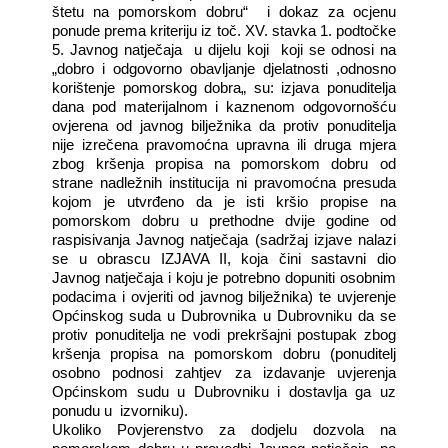
štetu na pomorskom dobru“
i dokaz za ocjenu
ponude prema kriteriju iz toč. XV. stavka 1. podtočke
5. Javnog natječaja
u dijelu koji
koji se odnosi na
„dobro i odgovorno obavljanje djelatnosti ,odnosno
korištenje pomorskog dobra„ su: izjava ponuditelja
dana pod materijalnom i kaznenom odgovornošću
ovjerena od javnog bilježnika da protiv ponuditelja
nije izrečena pravomoćna upravna ili druga mjera
zbog kršenja propisa na pomorskom dobru od
strane nadležnih institucija ni pravomoćna presuda
kojom je utvrđeno da je isti kršio propise na
pomorskom dobru u prethodne dvije godine od
raspisivanja Javnog natječaja (sadržaj izjave nalazi
se u obrascu IZJAVA II, koja čini sastavni dio
Javnog natječaja i koju je potrebno dopuniti osobnim
podacima i ovjeriti od javnog bilježnika) te uvjerenje
Općinskog suda u Dubrovnika u Dubrovniku da se
protiv ponuditelja ne vodi prekršajni postupak zbog
kršenja propisa na pomorskom dobru (ponuditelj
osobno podnosi zahtjev za izdavanje uvjerenja
Općinskom sudu u Dubrovniku i dostavlja ga uz
ponudu u
izvorniku).
Ukoliko Povjerenstvo za dodjelu dozvola na