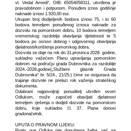
vl. Vedat Amedi“, OIB: 65054058311, utvrđena je
pravodobnom i potpunom. Ponuđeni iznos godišnje
naknade iznosi 1.920,00 eur.
Ukupan broj dodijeljenih bodova iznosi 75, i to 60
bodova temeljem ponuđenog iznosa naknade za
dozvolu na pomorskom dobru, 10 bodova temeljem
vremenskog razdoblja obavljanja djelatnosti te 5
bodova po osnovi dobrog i odgovornog obavljanja
djelatnosti/korištenja pomorskog dobra.
Dozvola se daje na rok do 31.prosinca 2028. godine,
sukladno važećem Planu upravljanja pomorskim
dobrom na području grada Dubrovnika za razdoblje
2024.-2028.godine(„Službeni glasnik Grada
Dubrovnika“ br. 5/24., 21/25.) čime se osigurava da
trajanje dozvole ne prelazi rok važenja strateškog
dokumenta.
Odabrani najpovoljniji ponuditelj utvrđen ovom
Odlukom, može započeti obavljati djelatnost
temeljem rješenja o dodjeli dozvole na pomorskom
dobru, koje sukladno čl. 37. Plana donosi
gradonačelnik.
UPUTA O PRAVNOM LIJEKU:
Protiv ove Odluke nije dopuštena žalba, već se