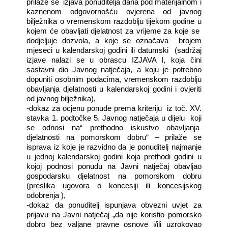
prilaže se
izjava ponuditelja dana pod materijalnom i
kaznenom odgovornošću ovjerena od javnog
bilježnika o vremenskom razdoblju tijekom godine u
kojem će obavljati djelatnost za vrijeme za koje se
dodjeljuje dozvola, a koje se označava
brojem
mjeseci u kalendarskoj godini ili datumski
(sadržaj
izjave nalazi se u obrascu IZJAVA I, koja čini
sastavni dio Javnog natječaja, a koju je potrebno
dopuniti osobnim podacima, vremenskom razdoblju
obavljanja djelatnosti u kalendarskoj godini i ovjeriti
od javnog bilježnika),
-dokaz za ocjenu ponude prema kriteriju
iz toč. XV.
stavka 1. podtočke 5. Javnog natječaja u dijelu
koji
se odnosi na“ prethodno iskustvo obavljanja
djelatnosti na pomorskom dobru“ – prilaže se
isprava iz koje je razvidno da je ponuditelj najmanje
u jednoj kalendarskoj godini koja prethodi godini u
kojoj podnosi ponudu na Javni natječaj obavljao
gospodarsku djelatnost na pomorskom dobru
(preslika ugovora o koncesiji ili koncesijskog
odobrenja ),
-dokaz da ponuditelj ispunjava obvezni uvjet za
prijavu na Javni natječaj „da nije koristio pomorsko
dobro bez valjane pravne osnove i/ili uzrokovao