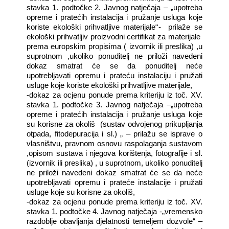
stavka 1. podtočke 2. Javnog natječaja – „upotreba
opreme i pratećih instalacija i pružanje usluga koje
koriste ekološki prihvatljive materijale“-
prilaže se
ekološki prihvatljiv proizvodni certifikat za materijale
prema europskim propisima ( izvornik ili preslika) ,u
suprotnom ,ukoliko ponuditelj ne priloži navedeni
dokaz smatrat će se da ponuditelj neće
upotrebljavati opremu i prateću instalaciju i pružati
usluge koje koriste ekološki prihvatljive materijale,
-dokaz za ocjenu ponude prema kriteriju iz toč. XV.
stavka 1. podtočke 3. Javnog natječaja –„upotreba
opreme i pratećih instalacija i pružanje usluga koje
su korisne za okoliš
(sustav odvojenog prikupljanja
otpada, fitodepuracija i sl.) „ – prilažu se isprave o
vlasništvu, pravnom osnovu raspolaganja sustavom
,opisom sustava i njegova korištenja, fotografije i sl.
(izvornik ili preslika) , u suprotnom, ukoliko ponuditelj
ne priloži navedeni dokaz smatrat će se da neće
upotrebljavati opremu i prateće instalacije i pružati
usluge koje su korisne za okoliš,
-dokaz za ocjenu ponude prema kriteriju iz toč. XV.
stavka 1. podtočke 4. Javnog natječaja -„vremensko
razdoblje obavljanja djelatnosti temeljem dozvole“ –