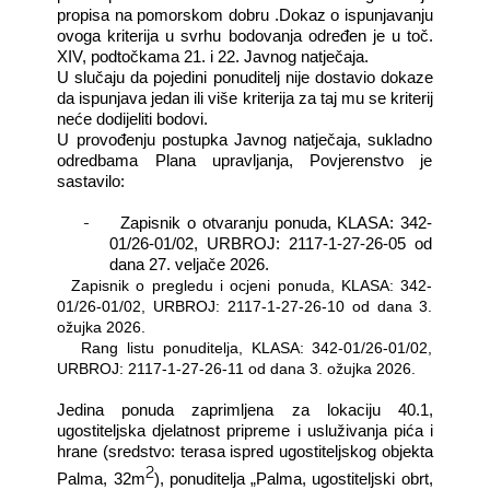
propisa na pomorskom dobru .Dokaz o ispunjavanju
ovoga kriterija u svrhu bodovanja određen je u toč.
XIV, podtočkama 21. i 22. Javnog natječaja.
U slučaju da pojedini ponuditelj nije dostavio dokaze
da ispunjava jedan ili više kriterija za taj mu se kriterij
neće dodijeliti bodovi.
U provođenju postupka Javnog natječaja, sukladno
odredbama Plana upravljanja, Povjerenstvo je
sastavilo:
-
Zapisnik o otvaranju ponuda, KLASA: 342-
01/26-01/02, URBROJ: 2117-1-27-26-05 od
dana 27. veljače 2026.
-
Zapisnik o pregledu i ocjeni ponuda, KLASA: 342-
01/26-01/02, URBROJ: 2117-1-27-26-10 od dana 3.
ožujka 2026.
-
Rang listu ponuditelja, KLASA: 342-01/26-01/02,
URBROJ: 2117-1-27-26-11 od dana 3. ožujka 2026.
Jedina ponuda zaprimljena za lokaciju 40.1,
ugostiteljska djelatnost pripreme i usluživanja pića i
hrane (sredstvo: terasa ispred ugostiteljskog objekta
2
Palma, 32m
), ponuditelja „Palma, ugostiteljski obrt,