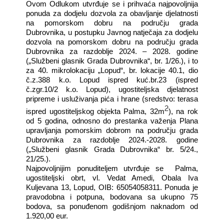
Ovom Odlukom utvrđuje se i prihvaća najpovoljnija
ponuda za dodjelu dozvola za obavljanje djelatnosti
na pomorskom dobru na području grada
Dubrovnika, u postupku Javnog natječaja za dodjelu
dozvola na pomorskom dobru na području grada
Dubrovnika za razdoblje 2024. – 2028. godine
(„Službeni glasnik Grada Dubrovnika“, br. 1/26.), i to
za 40. mikrolokaciju „Lopud“, br. lokacije 40.1, dio
č.z.388 k.o. Lopud ispred kuć.br.23 (ispred
č.zgr.10/2 k.o. Lopud), ugostiteljska djelatnost
pripreme i usluživanja pića i hrane (sredstvo: terasa
2
ispred ugostiteljskog objekta Palma, 32m
), na rok
od 5 godina, odnosno do prestanka važenja Plana
upravljanja pomorskim dobrom na području grada
Dubrovnika za razdoblje 2024.-2028. godine
(„Službeni glasnik Grada Dubrovnika“ br. 5/24.,
21/25.).
Najpovoljnijim ponuditeljem utvrđuje se
Palma,
ugostiteljski obrt, vl. Vedat Amedi, Obala Iva
Kuljevana 13, Lopud, OIB: 65054058311. Ponuda je
pravodobna i potpuna, bodovana sa ukupno 75
bodova, sa ponuđenom godišnjom naknadom od
1.920,00 eur.