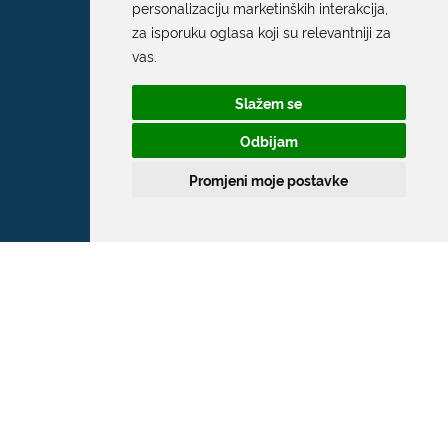
personalizaciju marketinških interakcija
,
za isporuku oglasa koji su relevantniji za
vas
.
Slažem se
Odbijam
Promjeni moje postavke
Grad Dubrovnik
Pred Dvorom 1
20 000 Dubrovnik
T:
020 351 800
F:
020 321 528
E:
grad@dubrovnik.hr
OIB: 21712494719