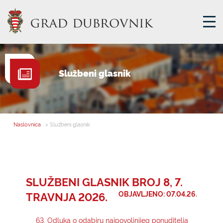
GRADSKA UPRAVA
Službeni glasnik
GRADONAČELNIK
MJESNA SAMOUPRAVA
GRADSKO VIJEĆE
Naslovnica
> Službeni glasnik
UPRAVNA TIJELA
ZA GRAĐANE
SAVJET MLADIH
SLUŽBENI GLASNIK BROJ 8, 7.
TRAVNJA 2026.
OBJAVLJENO: 07.04.26.
E-USLUGE
63. Odluka o odabiru najpovoljnijeg ponuditelja