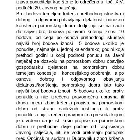
izjava ponuditelja kao što je to određeno u
toč. XIV,
podtočki 20. Javnog natječaja.
Broj bodova temeljem kriterija prethodnog iskustva i
dobrog
i odgovornog obavljanja djelatnosti, odnosno
korištenja pomorskog dobra dodjeljuje se na način
da najviši broj bodova po ovom kriteriju iznosi 10
bodova, od čega po osnovi prethodnog iskustva
najviši broj bodova iznosi
5 bodova ukoliko je
ponuditelj najmanje u jednoj kalendarskoj godini koja
prethodi godini u kojoj podnosi ponudu na Javni
natječaj za dozvolu na pomorskom dobru obavljao
gospodarsku djelatnost na pomorskom dobru
temeljem koncesije ili koncesijskog odobrenja,
a po
osnovu dobrog i odgovornog obavljanja
djelatnosti/korištenja pomorskog dobra isto tako
najviši broj bodova iznosi
5 bodova ukoliko protiv
ponuditelja nije izrečena pravomoćna upravna ili
druga mjera zbog kršenja propisa na pomorskom
dobru od strane nadležnih institucija ili protiv
ponuditelja nije izrečena pravomoćna presuda kojom
je utvrđeno da je isti kršio propise na pomorskom
dobru u prethodne dvije godine od raspisivanja
Javnog natječaja, niti se vodi prekršajni postupak
pred Općinskim sudom u Dubrovniku zbog kršenja