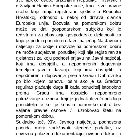
državljani članica Europske unije, kao i sve pravne
osobe koje imaju registrirano sjedište u Republici
Hrvatskoj, odnosno u nekoj od država članica
Europske unije. Dozvola na pomorskom dobru
može se dati gospodarskom subjektu koji je
registriran za obavljanje gospodarske djelatnosti za
koju je podnio ponudu na Javni natječaj. Na Javnom
natječaju za dodjelu dozvole na pomorskom dobru
ne može sudjelovati ponuditelj koji nije registriran za
djelatnost za koju podnosi prijavu na Javni natječaj,
koji ima dospjelih, a nepodmirenih dugovanja
temeljem javnih davanja, koji ima dospjelih, a
nepodmirenih dugovanja prema Gradu Dubrovniku
po bilo kojem osnovu, osim ako je sa Gradom
regulirao plaćanje duga ili kada ponuditelj istodobno
prema Gradu ima dospjelo nepodmireno
potraživanje u iznosu koji je jednak ili veći od duga
ponuditelja te koji je koristio pomorsko dobro bez
valjane pravne osnove i/ili uzrokovao štetu na
pomorskom dobru.
Sukladno toč. XIV. Javnog natječaja, podnesena
ponuda mora sadržavati sljedeće podatke, uz
obvezno priloženu dokumentaciju, ovisno o lokaciji i