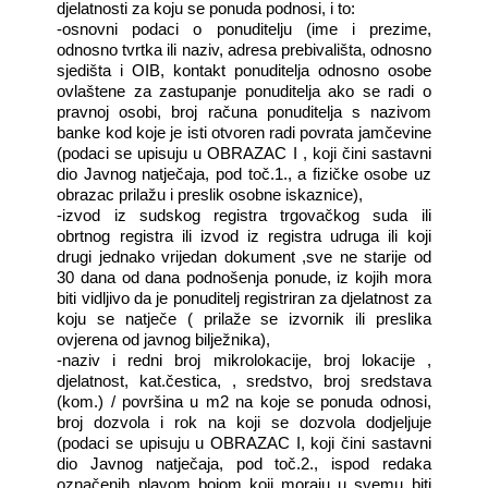
djelatnosti za koju se ponuda podnosi, i to:
-osnovni podaci o ponuditelju (ime i prezime,
odnosno tvrtka ili naziv, adresa prebivališta, odnosno
sjedišta i OIB, kontakt ponuditelja odnosno osobe
ovlaštene za zastupanje ponuditelja ako se radi o
pravnoj osobi, broj računa ponuditelja s nazivom
banke kod koje je isti otvoren radi povrata jamčevine
(podaci se upisuju u OBRAZAC I , koji čini sastavni
dio Javnog natječaja, pod toč.1., a fizičke osobe uz
obrazac prilažu i preslik osobne iskaznice),
-izvod iz sudskog registra trgovačkog suda ili
obrtnog registra ili izvod iz registra udruga ili koji
drugi jednako vrijedan dokument ,sve ne starije od
30 dana od dana podnošenja ponude, iz kojih mora
biti vidljivo da je ponuditelj registriran za djelatnost za
koju se natječe ( prilaže se izvornik ili preslika
ovjerena od javnog bilježnika),
-naziv i redni broj mikrolokacije, broj lokacije ,
djelatnost, kat.čestica, , sredstvo, broj sredstava
(kom.) / površina u m2 na koje se ponuda odnosi,
broj dozvola i rok na koji se dozvola dodjeljuje
(podaci se upisuju u OBRAZAC I, koji čini sastavni
dio Javnog natječaja, pod toč.2., ispod redaka
označenih plavom bojom koji moraju u svemu biti