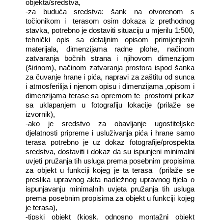
objekta/sredstva,
-za buduća sredstva: šank na otvorenom s
točionikom i
terasom osim dokaza iz prethodnog
stavka, potrebno je dostaviti situaciju u mjerilu 1:500,
tehnički opis sa detaljnim opisom primijenjenih
materijala, dimenzijama radne plohe, načinom
zatvaranja bočnih strana i njihovom dimenzijom
(širinom), načinom zatvaranja prostora ispod šanka
za čuvanje hrane i pića, napravi za zaštitu od sunca
i atmosferilija i njenom opisu i dimenzijama ,opisom i
dimenzijama terase sa opremom te
prostorni prikaz
sa uklapanjem u fotografiju lokacije (prilaže se
izvornik),
-ako je sredstvo za obavljanje ugostiteljske
djelatnosti pripreme i usluživanja pića i hrane samo
terasa potrebno je uz dokaz fotografije/prospekta
sredstva, dostaviti i dokaz da su ispunjeni minimalni
uvjeti pružanja tih usluga prema posebnim propisima
za objekt u funkciji kojeg je ta terasa
(prilaže se
preslika upravnog akta nadležnog upravnog tijela o
ispunjavanju minimalnih uvjeta pružanja tih usluga
prema posebnim propisima za objekt u funkciji kojeg
je terasa),
-tipski objekt (kiosk, odnosno montažni objekt