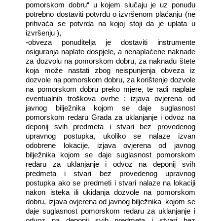
pomorskom dobru“ u kojem slučaju je uz ponudu
potrebno dostaviti potvrdu o izvršenom plaćanju (ne
prihvaća se potvrda na kojoj stoji da je uplata u
izvršenju ),
-obveza ponuditelja je dostaviti instrumente
osiguranja naplate dospjele, a nenaplaćene naknade
za dozvolu na pomorskom dobru, za naknadu štete
koja može nastati zbog neispunjenja obveza iz
dozvole na pomorskom dobru, za korištenje dozvole
na pomorskom dobru preko mjere, te radi naplate
eventualnih troškova ovrhe : izjava ovjerena od
javnog bilježnika kojom se daje suglasnost
pomorskom redaru Grada za uklanjanje i odvoz na
deponij svih predmeta i stvari bez provedenog
upravnog postupka, ukoliko se nalaze izvan
odobrene lokacije, izjava ovjerena od javnog
bilježnika kojom se daje suglasnost pomorskom
redaru za uklanjanje i odvoz na deponij svih
predmeta i stvari bez provedenog upravnog
postupka ako se predmeti i stvari nalaze na lokaciji
nakon isteka ili ukidanja dozvole na pomorskom
dobru, izjava ovjerena od javnog bilježnika
kojom se
daje suglasnost pomorskom redaru za uklanjanje i
odvoz na deponij svih predmeta i stvari bez