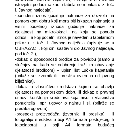
istovjetni podacima kao u tabelarnom prikazu iz
toč.
I. Javnog natječaja),
-ponuđeni iznos godišnje naknade za dozvolu na
pomorskom dobru koji mora biti iskazan najmanje u
visini početnog iznosa godišnje naknade za
djelatnost na mikrolokaciji na koju se ponuda
odnosi,
a koji početni iznos je naveden u tabelarnom
prikazu iz toč. I. Javnog natječaja (upisuje se u
OBRAZAC I, koji čini sastavni dio Javnog natječaja,
pod toč. 2.),
-dokaz o sposobnosti brodice za plovidbu (samo u
slučajevima kada se odobrenje traži za obavljanje
djelatnosti brodicom) – upisni list Lučke kapetanije
(prilaže se izvornik ili
preslika ovjerena od javnog
bilježnika),
-dokaz o vlasništvu sredstava kojima se obavlja
djelatnost na pomorskom dobru ili dokaz o pravnoj
osnovi korištenja sredstava koja nisu u vlasništvu
ponuditelja
npr. ugovor o najmu i sl. (prilaže se
preslika ugovora),
-prospekt proizvođača (izvornik ili preslika)
ili
fotografiju sredstva u boji A4 formata postojećeg ili
fotoelaborat u boji A4 formata budućeg