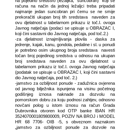
na pojedino sredstvo (ležaljka,
suncobran)
koji se
računa na način da jednoj ležaljci treba pripadati
najmanje jedan suncobran pri čemu se ne smije
prekoračiti ukupan broj tih sredstava
naveden za
ovu djelatnost u tabelarnom prikazu iz toč.I. ovoga
Javnog natječaja (podaci se upisuje u OBRAZAC I,
koji čini sastavni dio Javnog natječaja, pod toč.2.)
-za djelatnost iznajmljivanja plovila - daska za
jedrenje, kajak, kanu, gondola, pedaline i sl. u ponudi
je potrebno osim ukupnog broja sredstava
navesti
točan broj pojedinog sredstva u odnosu na ukupan
broj sredstava naveden za ovu djelatnost u
tabelarnom prikazu iz toč.I. ovoga Javnog natječaja
(podatak se upisuje u OBRAZAC I, koji čini sastavni
dio Javnog natječaja, pod toč. 2.)
-jamstvo za ozbiljnost ponude - zadužnica ovjerena
od javnog bilježnika ispunjena na visinu početnog
godišnjeg iznosa naknade za dozvolu na
pomorskom dobru za koju podnosi zahtjev, odnosno
novčani polog u istom iznosu na račun Grada
Dubrovnika otvoren kod OTP banke IBAN HR
3524070001809800009, POZIV NA BROJ i MODEL
HR 68 7706- OIB -5, s obveznom naznakom
„jamstvo za ozbiljnost ponude za dozvole na