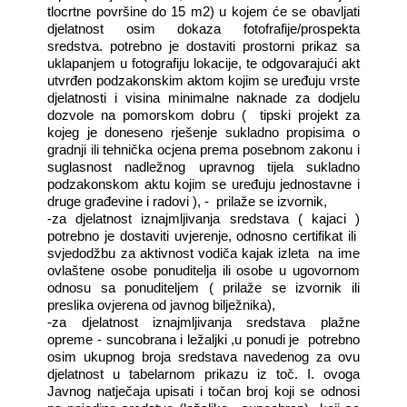
tlocrtne površine do 15 m2) u kojem će se obavljati
djelatnost osim dokaza fotofrafije/prospekta
sredstva. potrebno je dostaviti prostorni prikaz sa
uklapanjem u fotografiju lokacije, te odgovarajući akt
utvrđen podzakonskim aktom kojim se uređuju vrste
djelatnosti i visina minimalne naknade za dodjelu
dozvole na pomorskom dobru (
tipski projekt za
kojeg je doneseno rješenje sukladno propisima o
gradnji ili tehnička ocjena prema posebnom zakonu i
suglasnost nadležnog upravnog tijela sukladno
podzakonskom aktu kojim se uređuju jednostavne i
druge građevine i radovi ), -
prilaže se izvornik,
-za djelatnost iznajmljivanja sredstava ( kajaci )
potrebno je dostaviti uvjerenje, odnosno certifikat ili
svjedodžbu za aktivnost vodiča kajak izleta
na ime
ovlaštene osobe ponuditelja ili osobe u ugovornom
odnosu sa ponuditeljem ( prilaže se izvornik ili
preslika ovjerena od javnog bilježnika),
-za djelatnost iznajmljivanja sredstava plažne
opreme - suncobrana i ležaljki ,u ponudi je
potrebno
osim ukupnog broja sredstava navedenog za ovu
djelatnost u tabelarnom prikazu iz toč. I. ovoga
Javnog natječaja upisati i točan broj koji se odnosi