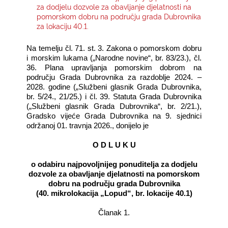
za dodjelu dozvole za obavljanje djelatnosti na
pomorskom dobru na području grada Dubrovnika
KONTAKTI
za lokaciju 40.1.
Na temelju čl. 71. st. 3. Zakona o pomorskom dobru
i morskim lukama („Narodne novine“, br. 83/23.), čl.
36. Plana upravljanja pomorskim dobrom na
području Grada Dubrovnika za razdoblje 2024. –
2028. godine („Službeni glasnik Grada Dubrovnika,
br. 5/24., 21/25.) i čl. 39. Statuta Grada Dubrovnika
(„Službeni glasnik Grada Dubrovnika“, br. 2/21.),
Gradsko vijeće Grada Dubrovnika na 9. sjednici
održanoj 01. travnja 2026., donijelo je
O D L U K U
o odabiru najpovoljnijeg ponuditelja za dodjelu
dozvole za obavljanje djelatnosti na pomorskom
dobru na području grada Dubrovnika
(40. mikrolokacija „Lopud“, br. lokacije 40.1)
Članak 1.