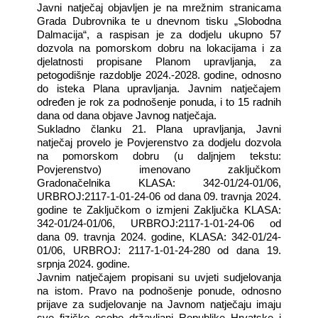
Javni natječaj objavljen je na mrežnim stranicama
Grada Dubrovnika te u dnevnom tisku „Slobodna
Dalmacija“, a raspisan je za dodjelu ukupno 57
dozvola na pomorskom dobru na lokacijama i za
djelatnosti propisane Planom upravljanja, za
petogodišnje razdoblje 2024.-2028. godine, odnosno
do isteka Plana upravljanja. Javnim natječajem
određen je rok za podnošenje ponuda, i to 15 radnih
dana od dana objave Javnog natječaja.
Sukladno članku 21. Plana upravljanja, Javni
natječaj provelo je Povjerenstvo za dodjelu dozvola
na pomorskom dobru (u daljnjem tekstu:
Povjerenstvo) imenovano zaključkom
Gradonačelnika KLASA: 342-01/24-01/06,
URBROJ:2117-1-01-24-06 od dana 09. travnja 2024.
godine te Zaključkom o izmjeni Zaključka KLASA:
342-01/24-01/06, URBROJ:2117-1-01-24-06 od
dana 09. travnja 2024. godine, KLASA: 342-01/24-
01/06, URBROJ: 2117-1-01-24-280 od dana 19.
srpnja 2024. godine.
Javnim natječajem propisani su uvjeti sudjelovanja
na istom. Pravo na podnošenje ponude, odnosno
prijave za sudjelovanje na Javnom natječaju imaju
sve fizičke osobe državljani Republike Hrvatske i