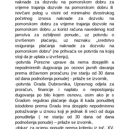
naknade za dozvolu na pomorskom dobru za
vrijeme trajanja dozvole na pomorskom dobru ili
novčani polog u visini od minimalno dvostrukog
početnog iznosa naknade za dozvolu na
pomorskom dobru za vrijeme trajanja dozvole na
pomorskom dobru ,u korist računa navedenog kod
jamstva za ozbiljnost ponude., uz potvrdu o
izvršenom plaćanju, uz naznaku „sredstvo
osiguranja plaćanja naknade za dozvolu na
pomorskom dobru“ (ne prihvaća se potvrda na kojoj
stoji da je uplata u izvršenju),
-potvrda Porezne uprave da nema dospjelih a
nepodmirenih dugovanja po osnovi javnih davanja
prema državnom proračunu (ne stariju od 30 dana
od dana podnošenja ponude) - prilaže se izvornik,
-potvrda Grada Dubrovnika, Upravnog odjela za
proračun, financije i naplatu o nepostojanju
dugovanja po bilo kojem osnovu, osim ako je s
Gradom regulirao plaćanje duga ili kada ponuditelj
istodobno prema Gradu ima dospjelo nepodmireno
potraživanje u iznosu koji je jednak ili veći od duga
ponuditelja ( ne stariju od 30 dana od dana
podnošenja ponude) – prilaže se izvornik,
-dokaz za ocjenu ponude prema kriteriju iz toč. XV.