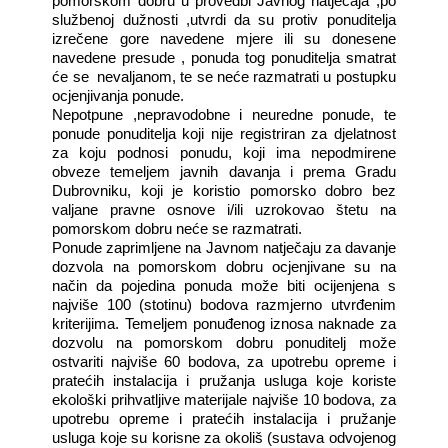
pomorskom dobru u provedbi Javnog natječaja ,po
službenoj dužnosti ,utvrdi da su protiv ponuditelja
izrečene gore navedene mjere ili su donesene
navedene presude , ponuda tog ponuditelja smatrat
će se
nevaljanom, te se neće razmatrati u postupku
ocjenjivanja ponude.
Nepotpune ,nepravodobne i neuredne ponude, te
ponude ponuditelja koji nije registriran za djelatnost
za koju podnosi ponudu, koji ima nepodmirene
obveze temeljem javnih davanja i prema Gradu
Dubrovniku, koji je koristio pomorsko dobro bez
valjane pravne osnove i/ili uzrokovao štetu na
pomorskom dobru neće se razmatrati.
Ponude zaprimljene na Javnom natječaju za davanje
dozvola na pomorskom dobru ocjenjivane su na
način da pojedina ponuda može biti ocijenjena s
najviše 100 (stotinu) bodova razmjerno utvrđenim
kriterijima. Temeljem ponuđenog iznosa naknade za
dozvolu na pomorskom dobru ponuditelj može
ostvariti najviše 60 bodova, za upotrebu opreme i
pratećih instalacija i pružanja usluga koje koriste
ekološki prihvatljive materijale najviše 10 bodova, za
upotrebu opreme i pratećih instalacija i pružanje
usluga koje su korisne za okoliš (sustava odvojenog