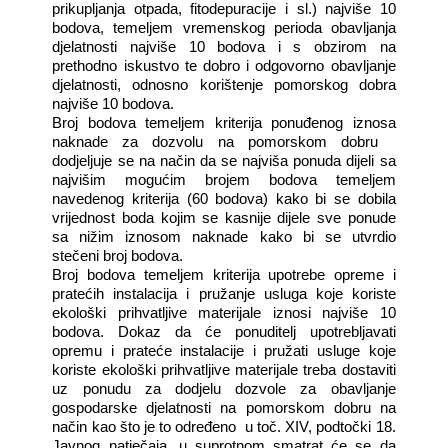
prikupljanja otpada, fitodepuracije i sl.) najviše 10
bodova, temeljem vremenskog perioda obavljanja
djelatnosti najviše 10 bodova i s obzirom na
prethodno iskustvo te dobro i odgovorno obavljanje
djelatnosti, odnosno korištenje pomorskog dobra
najviše 10 bodova.
Broj bodova temeljem kriterija ponuđenog iznosa
naknade za dozvolu na pomorskom dobru
dodjeljuje se na način da se najviša ponuda dijeli sa
najvišim mogućim brojem bodova temeljem
navedenog kriterija (60 bodova) kako bi se dobila
vrijednost boda kojim se kasnije dijele sve ponude
sa nižim iznosom naknade kako bi se utvrdio
stečeni broj bodova.
Broj bodova temeljem kriterija upotrebe opreme i
pratećih instalacija i pružanje usluga koje koriste
ekološki prihvatljive materijale iznosi najviše 10
bodova. Dokaz da će ponuditelj upotrebljavati
opremu i prateće instalacije i pružati usluge koje
koriste ekološki prihvatljive materijale treba dostaviti
uz ponudu za dodjelu dozvole za obavljanje
gospodarske djelatnosti na pomorskom dobru na
način kao što je to određeno
u toč. XIV, podtočki 18.
Javnog natječaja, u suprotnom smatrat će se da