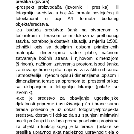
preslika ugovora),
-prospekt proizvođača (izvornik ili preslika)
ili
fotografiju sredstva u boji A4 formata postojećeg ili
fotoelaborat u boji A4 formata budućeg
objekta/sredstva,
-za buduća sredstva: šank na otvorenom s
točionikom i
terasom osim dokaza iz prethodnog
stavka, potrebno je dostaviti situaciju u mjerilu 1:500,
tehnički opis sa detaljnim opisom primijenjenih
materijala, dimenzijama radne plohe, načinom
zatvaranja bočnih strana i njihovom dimenzijom
(širinom), načinom zatvaranja prostora ispod šanka
za čuvanje hrane i pića, napravi za zaštitu od sunca
i atmosferilija i njenom opisu i dimenzijama ,opisom i
dimenzijama terase sa opremom te
prostorni prikaz
sa uklapanjem u fotografiju lokacije (prilaže se
izvornik),
-ako je sredstvo za obavljanje ugostiteljske
djelatnosti pripreme i usluživanja pića i hrane samo
terasa potrebno je uz dokaz fotografije/prospekta
sredstva, dostaviti i dokaz da su ispunjeni minimalni
uvjeti pružanja tih usluga prema posebnim propisima
za objekt u funkciji kojeg je ta terasa
(prilaže se
preslika upravnog akta nadležnog upravnog tijela o