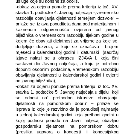
usluge koje su korisne za okoliš,
-dokaz za ocjenu ponude prema kriteriju iz toč. XV.
stavka 1. podtočke 4. Javnog natječaja -„vremensko
razdoblje obavljanja djelatnosti temeljem dozvole“ –
prilaže se
izjava ponuditelja dana pod materijalnom i
kaznenom odgovornošću ovjerena od javnog
bilježnika o vremenskom razdoblju tijekom godine u
kojem će obavljati djelatnost za vrijeme za koje se
dodjeljuje dozvola, a koje se označava
brojem
mjeseci u kalendarskoj godini ili datumski
(sadržaj
izjave nalazi se u obrascu IZJAVA I, koja čini
sastavni dio Javnog natječaja, a koju je potrebno
dopuniti osobnim podacima, vremenskom razdoblju
obavljanja djelatnosti u kalendarskoj godini i ovjeriti
od javnog bilježnika),
-dokaz za ocjenu ponude prema kriteriju
iz toč. XV.
stavka 1. podtočke 5. Javnog natječaja u dijelu
koji
se odnosi na“ prethodno iskustvo obavljanja
djelatnosti na pomorskom dobru“ – prilaže se
isprava iz koje je razvidno da je ponuditelj najmanje
u jednoj kalendarskoj godini koja prethodi godini u
kojoj podnosi ponudu na Javni natječaj obavljao
gospodarsku djelatnost na pomorskom dobru
(preslika ugovora o koncesiji ili koncesijskog