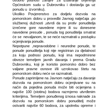
osobno podnosi zahtjev za izdavanje uvjerenja
Općinskom sudu u Dubrovniku i dostavlja ga uz
ponudu u
izvorniku).
Ukoliko Povjerenstvo za dodjelu dozvola na
pomorskom dobru u provedbi Javnog natječaja ,po
službenoj dužnosti ,utvrdi da su protiv ponuditelja
izrečene gore navedene mjere ili su donesene
navedene presude , ponuda tog ponuditelja smatrat
će se
nevaljanom, te se neće razmatrati u postupku
ocjenjivanja ponude.
Nepotpune ,nepravodobne i neuredne ponude, te
ponude ponuditelja koji nije registriran za djelatnost
za koju podnosi ponudu, koji ima nepodmirene
obveze temeljem javnih davanja i prema Gradu
Dubrovniku, koji je koristio pomorsko dobro bez
valjane pravne osnove i/ili uzrokovao štetu na
pomorskom dobru neće se razmatrati.
Ponude zaprimljene na Javnom natječaju za davanje
dozvola na pomorskom dobru ocjenjivane su na
način da pojedina ponuda može biti ocijenjena s
najviše 100 (stotinu) bodova razmjerno utvrđenim
kriterijima. Temeljem ponuđenog iznosa naknade za
dozvolu na pomorskom dobru ponuditelj može
ostvariti najviše 60 bodova, za upotrebu opreme i