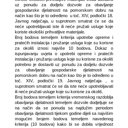
uz ponudu za dodjelu dozvole za obavljanje
gospodarske djelatnosti na pomorskom dobru na
način kao što je to određeno
u toč. XIV, podtočki 18.
Javnog natječaja, u suprotnom smatrat će se da
neće upotrebljavati iste ili neće pružati usluge koje
koriste ekološki prihvatljive materijale.
Broj bodova temeljem kriterija upotrebe opreme i
pratećih instalacija i pružanje usluga koje su korisne
za okoliš iznosi najviše 10 bodova. Dokaz o
ispunjavanju uvjeta o upotrebi opreme i pratećih
instalacija i pružanju usluga koje su korisne za okoliš
potrebno je dostaviti uz ponudu za dodjelu dozvole
za obavljanje gospodarske djelatnosti na
pomorskom dobru na način kao što je to određeno u
toč. XIV, podtočki 19. Javnog natječaja , u
suprotnom smatrat će se da iste neće upotrebljavati
ili neće pružati usluge koje su korisne za okoliš.
Broj bodova temeljem kriterija vremenskog razdoblja
obavljanja djelatnosti temeljem dozvole dodjeljuje se
na način da se ponuda sa najdužim periodom
obavljanja djelatnosti tijekom godine dijeli sa najvišim
mogućim brojem bodova temeljem navedenog
kriterija (10 bodova) kako bi se dobila vrijednost