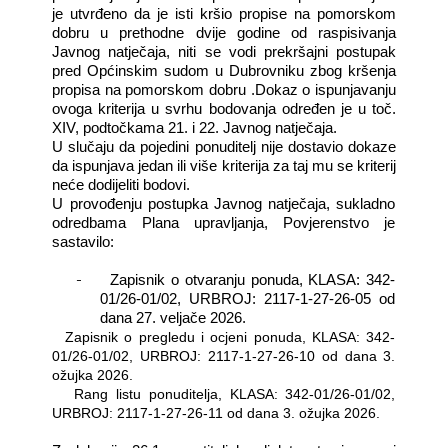
je utvrđeno da je isti kršio propise na pomorskom
dobru u prethodne dvije godine od raspisivanja
Javnog natječaja, niti se vodi prekršajni postupak
pred Općinskim sudom u Dubrovniku zbog kršenja
propisa na pomorskom dobru .Dokaz o ispunjavanju
ovoga kriterija u svrhu bodovanja određen je u toč.
XIV, podtočkama 21. i 22. Javnog natječaja.
U slučaju da pojedini ponuditelj nije dostavio dokaze
da ispunjava jedan ili više kriterija za taj mu se kriterij
neće dodijeliti bodovi.
U provođenju postupka Javnog natječaja, sukladno
odredbama Plana upravljanja, Povjerenstvo je
sastavilo:
-
Zapisnik o otvaranju ponuda, KLASA: 342-
01/26-01/02, URBROJ: 2117-1-27-26-05 od
dana 27. veljače 2026.
-
Zapisnik o pregledu i ocjeni ponuda, KLASA: 342-
01/26-01/02, URBROJ: 2117-1-27-26-10 od dana 3.
ožujka 2026.
-
Rang listu ponuditelja, KLASA: 342-01/26-01/02,
URBROJ: 2117-1-27-26-11 od dana 3. ožujka 2026.