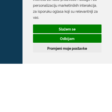
personalizaciju marketinških interakcija
,
za isporuku oglasa koji su relevantniji za
vas
.
Slažem se
Odbijam
Promjeni moje postavke
Grad Dubrovnik
Pred Dvorom 1
20 000 Dubrovnik
T:
020 351 800
F:
020 321 528
E:
grad@dubrovnik.hr
OIB: 21712494719