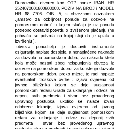
Dubrovnika otvoren kod OTP banke IBAN HR
3524070001809800009, POZIV NA BROJ i MODEL
HR 68 7706- OIB -5, s obveznom naznakom
„jamstvo za ozbiljnost ponude za dozvole na
pomorskom dobru“ u kojem slučaju je uz ponudu
potrebno dostaviti potvrdu o izvršenom plaćanju (ne
prihvaća se potvrda na kojoj stoji da je uplata u
izvršenju ),
-obveza ponuditelja je dostaviti instrumente
osiguranja naplate dospjele, a nenaplaćene naknade
za dozvolu na pomorskom dobru, za naknadu štete
koja može nastati zbog neispunjenja obveza iz
dozvole na pomorskom dobru, za korištenje dozvole
na pomorskom dobru preko mjere, te radi naplate
eventualnih troškova ovrhe : izjava ovjerena od
javnog bilježnika kojom se daje suglasnost
pomorskom redaru Grada za uklanjanje i odvoz na
deponij svih predmeta i stvari bez provedenog
upravnog postupka, ukoliko se nalaze izvan
odobrene lokacije, izjava ovjerena od javnog
bilježnika kojom se daje suglasnost pomorskom
redaru za uklanjanje i odvoz na deponij svih
predmeta i stvari bez provedenog upravnog
postupka ako se predmeti i stvari nalaze na lokaciji