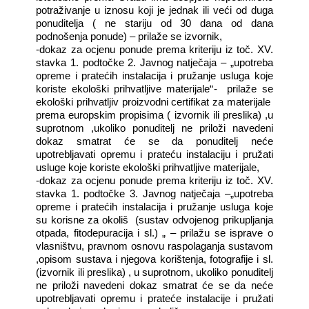
potraživanje u iznosu koji je jednak ili veći od duga
ponuditelja ( ne stariju od 30 dana od dana
podnošenja ponude) – prilaže se izvornik,
-dokaz za ocjenu ponude prema kriteriju iz toč. XV.
stavka 1. podtočke 2. Javnog natječaja – „upotreba
opreme i pratećih instalacija i pružanje usluga koje
koriste ekološki prihvatljive materijale“-
prilaže se
ekološki prihvatljiv proizvodni certifikat za materijale
prema europskim propisima ( izvornik ili preslika) ,u
suprotnom ,ukoliko ponuditelj ne priloži navedeni
dokaz smatrat će se da ponuditelj neće
upotrebljavati opremu i prateću instalaciju i pružati
usluge koje koriste ekološki prihvatljive materijale,
-dokaz za ocjenu ponude prema kriteriju iz toč. XV.
stavka 1. podtočke 3. Javnog natječaja –„upotreba
opreme i pratećih instalacija i pružanje usluga koje
su korisne za okoliš
(sustav odvojenog prikupljanja
otpada, fitodepuracija i sl.) „ – prilažu se isprave o
vlasništvu, pravnom osnovu raspolaganja sustavom
,opisom sustava i njegova korištenja, fotografije i sl.
(izvornik ili preslika) , u suprotnom, ukoliko ponuditelj
ne priloži navedeni dokaz smatrat će se da neće
upotrebljavati opremu i prateće instalacije i pružati