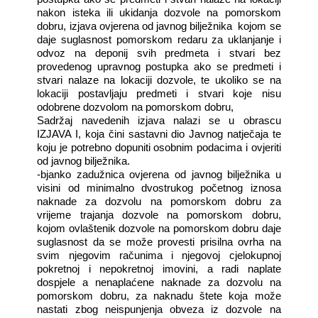
nakon isteka ili ukidanja dozvole na pomorskom
dobru, izjava ovjerena od javnog bilježnika
kojom se
daje suglasnost pomorskom redaru za uklanjanje i
odvoz na deponij svih predmeta i stvari bez
provedenog upravnog postupka ako se predmeti i
stvari nalaze na lokaciji dozvole, te ukoliko se na
lokaciji postavljaju predmeti i stvari koje nisu
odobrene dozvolom na pomorskom dobru,
Sadržaj navedenih izjava nalazi se u obrascu
IZJAVA I, koja čini sastavni dio Javnog natječaja te
koju je potrebno dopuniti osobnim podacima i ovjeriti
od javnog bilježnika.
-bjanko zadužnica ovjerena od javnog bilježnika u
visini od minimalno dvostrukog početnog iznosa
naknade za dozvolu na pomorskom dobru za
vrijeme trajanja dozvole na pomorskom dobru,
kojom ovlaštenik dozvole na pomorskom dobru daje
suglasnost da se može provesti prisilna ovrha na
svim njegovim računima i njegovoj cjelokupnoj
pokretnoj i nepokretnoj imovini, a radi naplate
dospjele a nenaplaćene naknade za dozvolu na
pomorskom dobru, za naknadu štete koja može
nastati zbog neispunjenja obveza iz dozvole na