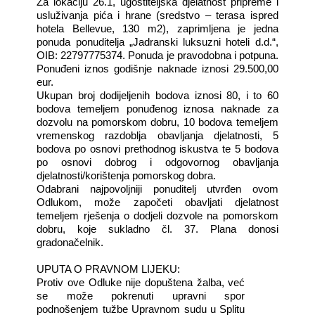
Za lokaciju 26.1, ugostiteljska djelatnost pripreme i
usluživanja pića i hrane (sredstvo – terasa ispred
hotela Bellevue, 130 m2), zaprimljena je jedna
ponuda ponuditelja „Jadranski luksuzni hoteli d.d.“,
OIB: 22797775374. Ponuda je pravodobna i potpuna.
Ponuđeni iznos godišnje naknade iznosi 29.500,00
eur.
Ukupan broj dodijeljenih bodova iznosi 80, i to 60
bodova temeljem ponuđenog iznosa naknade za
dozvolu na pomorskom dobru, 10 bodova temeljem
vremenskog razdoblja obavljanja djelatnosti, 5
bodova po osnovi prethodnog iskustva te 5 bodova
po osnovi dobrog i odgovornog obavljanja
djelatnosti/korištenja pomorskog dobra.
Odabrani najpovoljniji ponuditelj utvrđen ovom
Odlukom, može započeti obavljati djelatnost
temeljem rješenja o dodjeli dozvole na pomorskom
dobru, koje sukladno čl. 37. Plana donosi
gradonačelnik.
UPUTA O PRAVNOM LIJEKU:
Protiv ove Odluke nije dopuštena žalba, već
se može pokrenuti upravni spor
podnošenjem tužbe Upravnom sudu u Splitu