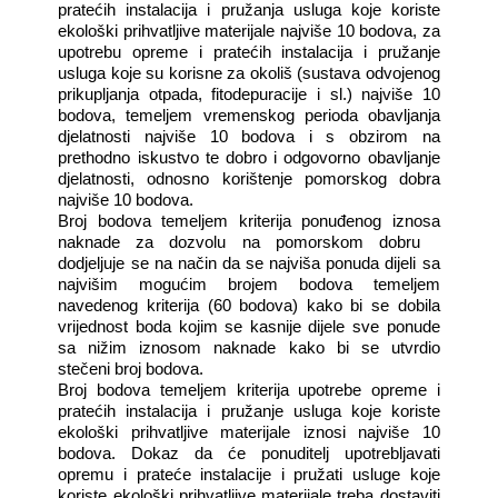
pratećih instalacija i pružanja usluga koje koriste
ekološki prihvatljive materijale najviše 10 bodova, za
upotrebu opreme i pratećih instalacija i pružanje
usluga koje su korisne za okoliš (sustava odvojenog
prikupljanja otpada, fitodepuracije i sl.) najviše 10
bodova, temeljem vremenskog perioda obavljanja
djelatnosti najviše 10 bodova i s obzirom na
prethodno iskustvo te dobro i odgovorno obavljanje
djelatnosti, odnosno korištenje pomorskog dobra
najviše 10 bodova.
Broj bodova temeljem kriterija ponuđenog iznosa
naknade za dozvolu na pomorskom dobru
dodjeljuje se na način da se najviša ponuda dijeli sa
najvišim mogućim brojem bodova temeljem
navedenog kriterija (60 bodova) kako bi se dobila
vrijednost boda kojim se kasnije dijele sve ponude
sa nižim iznosom naknade kako bi se utvrdio
stečeni broj bodova.
Broj bodova temeljem kriterija upotrebe opreme i
pratećih instalacija i pružanje usluga koje koriste
ekološki prihvatljive materijale iznosi najviše 10
bodova. Dokaz da će ponuditelj upotrebljavati
opremu i prateće instalacije i pružati usluge koje
koriste ekološki prihvatljive materijale treba dostaviti