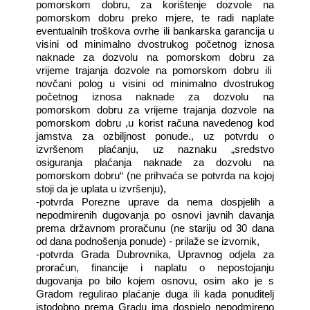
pomorskom dobru, za korištenje dozvole na
pomorskom dobru preko mjere, te radi naplate
eventualnih troškova ovrhe ili bankarska garancija u
visini od minimalno dvostrukog početnog iznosa
naknade za dozvolu na pomorskom dobru za
vrijeme trajanja dozvole na pomorskom dobru ili
novčani polog u visini od minimalno dvostrukog
početnog iznosa naknade za dozvolu na
pomorskom dobru za vrijeme trajanja dozvole na
pomorskom dobru ,u korist računa navedenog kod
jamstva za ozbiljnost ponude., uz potvrdu o
izvršenom plaćanju, uz naznaku „sredstvo
osiguranja plaćanja naknade za dozvolu na
pomorskom dobru“ (ne prihvaća se potvrda na kojoj
stoji da je uplata u izvršenju),
-potvrda Porezne uprave da nema dospjelih a
nepodmirenih dugovanja po osnovi javnih davanja
prema državnom proračunu (ne stariju od 30 dana
od dana podnošenja ponude) - prilaže se izvornik,
-potvrda Grada Dubrovnika, Upravnog odjela za
proračun, financije i naplatu o nepostojanju
dugovanja po bilo kojem osnovu, osim ako je s
Gradom regulirao plaćanje duga ili kada ponuditelj
istodobno prema Gradu ima dospjelo nepodmireno