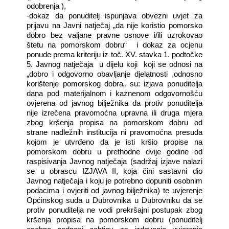
odobrenja ),
-dokaz da ponuditelj ispunjava obvezni uvjet za
prijavu na Javni natječaj „da nije koristio pomorsko
dobro bez valjane pravne osnove i/ili uzrokovao
štetu na pomorskom dobru“
i dokaz za ocjenu
ponude prema kriteriju iz toč. XV. stavka 1. podtočke
5. Javnog natječaja
u dijelu koji
koji se odnosi na
„dobro i odgovorno obavljanje djelatnosti ,odnosno
korištenje pomorskog dobra„ su: izjava ponuditelja
dana pod materijalnom i kaznenom odgovornošću
ovjerena od javnog bilježnika da protiv ponuditelja
nije izrečena pravomoćna upravna ili druga mjera
zbog kršenja propisa na pomorskom dobru od
strane nadležnih institucija ni pravomoćna presuda
kojom je utvrđeno da je isti kršio propise na
pomorskom dobru u prethodne dvije godine od
raspisivanja Javnog natječaja (sadržaj izjave nalazi
se u obrascu IZJAVA II, koja čini sastavni dio
Javnog natječaja i koju je potrebno dopuniti osobnim
podacima i ovjeriti od javnog bilježnika) te uvjerenje
Općinskog suda u Dubrovnika u Dubrovniku da se
protiv ponuditelja ne vodi prekršajni postupak zbog
kršenja propisa na pomorskom dobru (ponuditelj