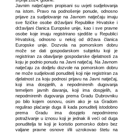
Javnim natječajem propisani su uvjeti sudjelovanja
na istom. Pravo na podnošenje ponude, odnosno
prijave za sudjelovanje na Javnom natječaju imaju
sve fizičke osobe državljani Republike Hrvatske i
državljani članica Europske unije, kao i sve pravne
osobe koje imaju registrirano sjedište u Republici
Hrvatskoj, odnosno u nekoj od država članica
Europske unije. Dozvola na pomorskom dobru
može se dati gospodarskom subjektu koji je
registriran za obavljanje gospodarske djelatnosti za
koju je podnio ponudu na Javni natječaj. Na Javnom
natječaju za dodjelu dozvole na pomorskom dobru
ne može sudjelovati ponuditelj koji nije registriran za
djelatnost za koju podnosi prijavu na Javni natječaj,
koji ima dospjelih, a nepodmirenih dugovanja
temeljem javnih davanja, koji ima dospjelih, a
nepodmirenih dugovanja prema Gradu Dubrovniku
po bilo kojem osnovu, osim ako je sa Gradom
regulirao plaćanje duga ili kada ponuditelj istodobno
prema Gradu ima dospjelo nepodmireno
potraživanje u iznosu koji je jednak ili veći od duga
ponuditelja te koji je koristio pomorsko dobro bez
valjane pravne osnove i/ili uzrokovao štetu na