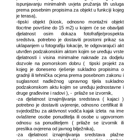
ispunjavanju minimalnih uvjeta pružanja tih usluga
prema posebnim propisima za objekt u funkciji kojeg
je terasa),
-tipski objekt (kiosk, odnosno montažni objekt
tlocrtne površine do 15 m2) u kojem će se obavljati
djelatnost osim dokaza fotofrafije/prospekta
sredstva. potrebno je dostaviti prostorni prikaz sa
uklapanjem u fotografiju lokacije, te odgovarajući akt
utvrđen podzakonskim aktom kojim se uređuju vrste
djelatnosti i visina minimalne naknade za dodjelu
dozvole na pomorskom dobru (
tipski projekt za
kojeg je doneseno rješenje sukladno propisima o
gradnji ili tehnička ocjena prema posebnom zakonu i
suglasnost nadležnog upravnog tijela sukladno
podzakonskom aktu kojim se uređuju jednostavne i
druge građevine i radovi ), -
prilaže se izvornik,
-za djelatnost iznajmljivanja sredstava ( kajaci )
potrebno je dostaviti uvjerenje, odnosno certifikat ili
svjedodžbu za aktivnost vodiča kajak izleta
na ime
ovlaštene osobe ponuditelja ili osobe u ugovornom
odnosu sa ponuditeljem ( prilaže se izvornik ili
preslika ovjerena od javnog bilježnika),
-za djelatnost iznajmljivanja sredstava plažne