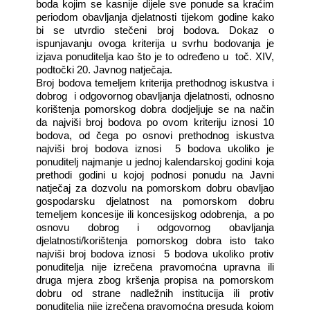
boda kojim se kasnije dijele sve ponude sa kraćim
periodom obavljanja djelatnosti tijekom godine kako
bi se utvrdio stečeni broj bodova. Dokaz o
ispunjavanju ovoga kriterija u svrhu bodovanja je
izjava ponuditelja kao što je to određeno u
toč. XIV,
podtočki 20. Javnog natječaja.
Broj bodova temeljem kriterija prethodnog iskustva i
dobrog
i odgovornog obavljanja djelatnosti, odnosno
korištenja pomorskog dobra dodjeljuje se na način
da najviši broj bodova po ovom kriteriju iznosi 10
bodova, od čega po osnovi prethodnog iskustva
najviši broj bodova iznosi
5 bodova ukoliko je
ponuditelj najmanje u jednoj kalendarskoj godini koja
prethodi godini u kojoj podnosi ponudu na Javni
natječaj za dozvolu na pomorskom dobru obavljao
gospodarsku djelatnost na pomorskom dobru
temeljem koncesije ili koncesijskog odobrenja,
a po
osnovu dobrog i odgovornog obavljanja
djelatnosti/korištenja pomorskog dobra isto tako
najviši broj bodova iznosi
5 bodova ukoliko protiv
ponuditelja nije izrečena pravomoćna upravna ili
druga mjera zbog kršenja propisa na pomorskom
dobru od strane nadležnih institucija ili protiv
ponuditelja nije izrečena pravomoćna presuda kojom