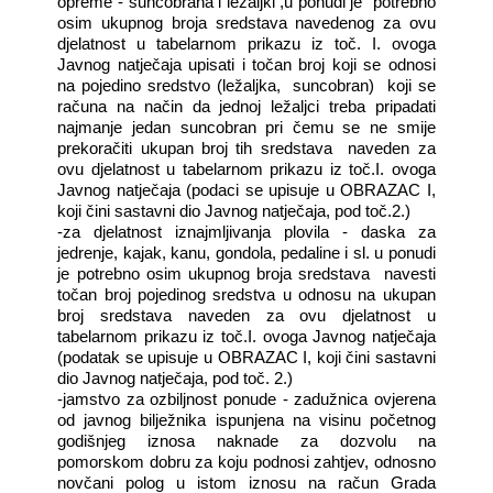
opreme - suncobrana i ležaljki ,u ponudi je
potrebno
osim ukupnog broja sredstava navedenog za ovu
djelatnost u tabelarnom prikazu iz toč. I. ovoga
Javnog natječaja upisati i točan broj koji se odnosi
na pojedino sredstvo (ležaljka,
suncobran)
koji se
računa na način da jednoj ležaljci treba pripadati
najmanje jedan suncobran pri čemu se ne smije
prekoračiti ukupan broj tih sredstava
naveden za
ovu djelatnost u tabelarnom prikazu iz toč.I. ovoga
Javnog natječaja (podaci se upisuje u OBRAZAC I,
koji čini sastavni dio Javnog natječaja, pod toč.2.)
-za djelatnost iznajmljivanja plovila - daska za
jedrenje, kajak, kanu, gondola, pedaline i sl. u ponudi
je potrebno osim ukupnog broja sredstava
navesti
točan broj pojedinog sredstva u odnosu na ukupan
broj sredstava naveden za ovu djelatnost u
tabelarnom prikazu iz toč.I. ovoga Javnog natječaja
(podatak se upisuje u OBRAZAC I, koji čini sastavni
dio Javnog natječaja, pod toč. 2.)
-jamstvo za ozbiljnost ponude - zadužnica ovjerena
od javnog bilježnika ispunjena na visinu početnog
godišnjeg iznosa naknade za dozvolu na
pomorskom dobru za koju podnosi zahtjev, odnosno
novčani polog u istom iznosu na račun Grada