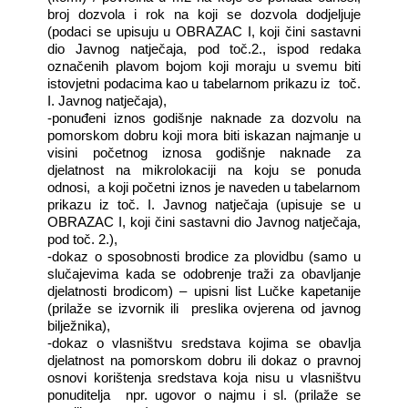
broj dozvola i rok na koji se dozvola dodjeljuje
(podaci se upisuju u OBRAZAC I, koji čini sastavni
dio Javnog natječaja, pod toč.2., ispod redaka
označenih plavom bojom koji moraju u svemu biti
istovjetni podacima kao u tabelarnom prikazu iz
toč.
I. Javnog natječaja),
-ponuđeni iznos godišnje naknade za dozvolu na
pomorskom dobru koji mora biti iskazan najmanje u
visini početnog iznosa godišnje naknade za
djelatnost na mikrolokaciji na koju se ponuda
odnosi,
a koji početni iznos je naveden u tabelarnom
prikazu iz toč. I. Javnog natječaja (upisuje se u
OBRAZAC I, koji čini sastavni dio Javnog natječaja,
pod toč. 2.),
-dokaz o sposobnosti brodice za plovidbu (samo u
slučajevima kada se odobrenje traži za obavljanje
djelatnosti brodicom) – upisni list Lučke kapetanije
(prilaže se izvornik ili
preslika ovjerena od javnog
bilježnika),
-dokaz o vlasništvu sredstava kojima se obavlja
djelatnost na pomorskom dobru ili dokaz o pravnoj
osnovi korištenja sredstava koja nisu u vlasništvu
ponuditelja
npr. ugovor o najmu i sl. (prilaže se