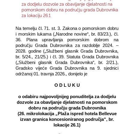
za dodjelu dozvole za obavljanje djelatnosti na
pomorskom dobru na području grada Dubrovnika
KONTAKTI
za lokaciju 26.1.
Na temelju čl. 71. st. 3. Zakona o pomorskom dobru
i morskim lukama („Narodne novine“, br. 83/23.), čl.
36. Plana upravljanja pomorskim dobrom na
području Grada Dubrovnika za razdoblje 2024. –
2028. godine („Službeni glasnik Grada Dubrovnika,
br. 5/24., 21/25.) i čl. 39. Statuta Grada Dubrovnika
(„Službeni glasnik Grada Dubrovnika“, br. 2/21.),
Gradsko vijeće Grada Dubrovnika na 9. sjednici
održanoj 01. travnja 2026., donijelo je
O D L U K U
o odabiru najpovoljnijeg ponuditelja za dodjelu
dozvole za obavljanje djelatnosti na pomorskom
dobru na području grada Dubrovnika
(26. mikrolokacija „Plaža ispred hotela Bellevue
izvan granica koncesioniranog područja“, br.
lokacije 26.1)