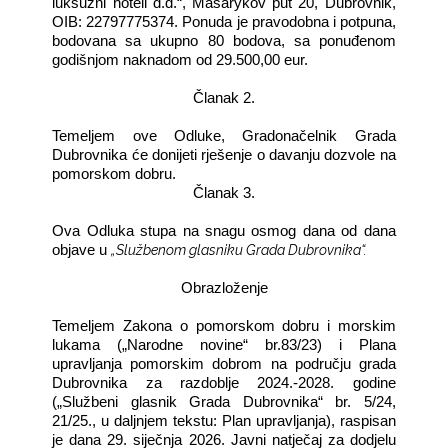
luksuzni hoteli d.d.“, Masarykov put 20, Dubrovnik,
OIB: 22797775374. Ponuda je pravodobna i potpuna,
bodovana sa ukupno 80 bodova, sa ponuđenom
godišnjom naknadom od 29.500,00 eur.
Članak 2.
Temeljem ove Odluke, Gradonačelnik Grada
Dubrovnika će donijeti rješenje o davanju dozvole na
pomorskom dobru.
Članak 3.
Ova Odluka stupa na snagu osmog dana od dana
„Službenom glasniku Grada Dubrovnika“.
objave u
Obrazloženje
Temeljem Zakona o pomorskom dobru i morskim
lukama („Narodne novine“ br.83/23) i Plana
upravljanja pomorskim dobrom na području grada
Dubrovnika za razdoblje 2024.-2028. godine
(„Službeni glasnik Grada Dubrovnika“ br. 5/24,
21/25., u daljnjem tekstu: Plan upravljanja), raspisan
je dana 29. siječnja 2026. Javni natječaj za dodjelu