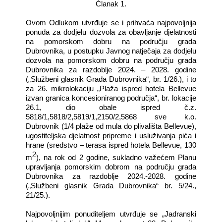
Članak 1.
Ovom Odlukom utvrđuje se i prihvaća najpovoljnija
ponuda za dodjelu dozvola za obavljanje djelatnosti
na pomorskom dobru na području grada
Dubrovnika, u postupku Javnog natječaja za dodjelu
dozvola na pomorskom dobru na području grada
Dubrovnika za razdoblje 2024. – 2028. godine
(„Službeni glasnik Grada Dubrovnika“, br. 1/26.), i to
za 26. mikrolokaciju „Plaža ispred hotela Bellevue
izvan granica koncesioniranog područja“, br. lokacije
26.1, dio obale ispred č.z.
5818/1,5818/2,5819/1,2150/2,5868 sve k.o.
Dubrovnik (1/4 plaže od mula do plivališta Bellevue),
ugostiteljska djelatnost pripreme i usluživanja pića i
hrane (sredstvo – terasa ispred hotela Bellevue, 130
2
m
), na rok od 2 godine, sukladno važećem Planu
upravljanja pomorskim dobrom na području grada
Dubrovnika za razdoblje 2024.-2028. godine
(„Službeni glasnik Grada Dubrovnika“ br. 5/24.,
21/25.).
Najpovoljnijim ponuditeljem utvrđuje se „Jadranski