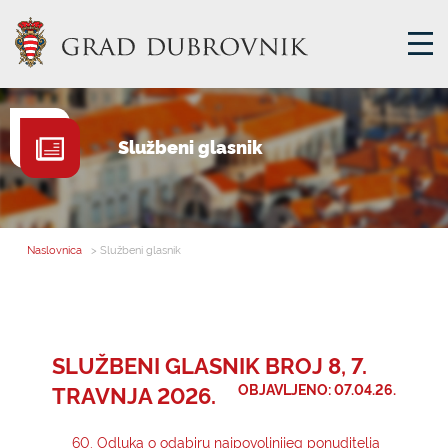
GRADSKA UPRAVA
Službeni glasnik
GRADONAČELNIK
MJESNA SAMOUPRAVA
GRADSKO VIJEĆE
Naslovnica
> Službeni glasnik
UPRAVNA TIJELA
ZA GRAĐANE
SAVJET MLADIH
SLUŽBENI GLASNIK BROJ 8, 7.
TRAVNJA 2026.
OBJAVLJENO: 07.04.26.
E-USLUGE
60. Odluka o odabiru najpovoljnijeg ponuditelja