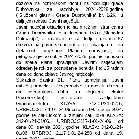
dozvola na pomorskom dobru na području grada
Dubrovnika za razdoblje 2024.-2028.godine
(„Službeni glasnik Grada Dubrovnika“ br. 1/26., u
daljnjem tekstu: Javni natječaj).
Javni natječaj objavljen je na mrežnim stranicama
Grada Dubrovnika te u dnevnom tisku „Slobodna
Dalmacija“, a raspisan je za dodjelu ukupno 57
dozvola na pomorskom dobru na lokacijama i za
djelatnosti propisane Planom upravljanja, za
petogodišnje razdoblje 2024.-2028. godine, odnosno
do isteka Plana upravljanja. Javnim natječajem
određen je rok za podnošenje ponuda, i to 15 radnih
dana od dana objave Javnog natječaja.
Sukladno članku 21. Plana upravljanja, Javni
natječaj provelo je Povjerenstvo za dodjelu dozvola
na pomorskom dobru (u daljnjem tekstu:
Povjerenstvo) imenovano zaključkom
Gradonačelnika KLASA: 342-01/24-01/06,
URBROJ:2117-1-01-24-06 od dana 09. travnja 2024.
godine te Zaključkom o izmjeni Zaključka KLASA:
342-01/24-01/06, URBROJ:2117-1-01-24-06 od
dana 09. travnja 2024. godine, KLASA: 342-01/24-
01/06, URBROJ: 2117-1-01-24-280 od dana 19.
srpnja 2024. godine.