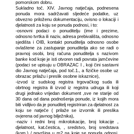
pomorskom dobru.
Sukladno toč. XIV. Javnog natječaja, podnesena
ponuda mora sadržavati sljedeće podatke, uz
obvezno priloženu dokumentaciju, ovisno o lokaciji i
djelatnosti za koju se ponuda podnosi, i to:
-osnovni podaci o ponuditelju (ime i prezime,
odnosno tvrtka ili naziv, adresa prebivališta, odnosno
sjedišta i OIB, kontakt ponuditelja odnosno osobe
ovlaštene za zastupanje ponuditelja ako se radi o
pravnoj osobi, broj računa ponuditelja s nazivom
banke kod koje je isti otvoren radi povrata jamčevine
(podaci se upisuju u OBRAZAC I , koji čini sastavni
dio Javnog natječaja, pod toč.1., a fizičke osobe uz
obrazac prilažu i preslik osobne iskaznice),
-izvod iz sudskog registra trgovačkog suda ili
obrtnog registra ili izvod iz registra udruga ili koji
drugi jednako vrijedan dokument ,sve ne starije od
30 dana od dana podnošenja ponude, iz kojih mora
biti vidljivo da je ponuditelj registriran za djelatnost za
koju se natječe ( prilaže se izvornik ili preslika
ovjerena od javnog bilježnika),
-naziv i redni broj mikrolokacije, broj lokacije ,
djelatnost, kat.čestica, , sredstvo, broj sredstava
(kom.) / površina u m2 na koje se ponuda odnosi,