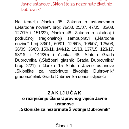
Javne ustanove „Sklonište za nezbrinute životinje
Dubrovnik“
KONTAKTI
Na temelju članka 35. Zakona o ustanovama
(„Narodne novine“, broj: 76/93, 29/97, 47/99, 35/08,
127/19 i 151/22), članka 48. Zakona o lokalnoj i
područnoj (regionalnoj) samoupravi („Narodne
novine“ broj 33/01, 60/01, 129/05, 109/07, 125/08,
36/09, 36/09, 150/11, 144/12, 19/13, 137/15, 123/17,
98/19 i 144/20) i članka 48. Statuta Grada
Dubrovnika („Službeni glasnik Grada Dubrovnika“
broj: 2/21) i članka 15 Statuta Javne ustanove
„Sklonište za nezbrinute životinje Dubrovnik“
gradonačelnik Grada Dubrovnika donosi sljedeći
Z A K LJ U Č A K
o razrješenju člana Upravnog vijeća Javne
ustanove
„Sklonište za nezbrinute životinje Dubrovnik“
Članak 1.