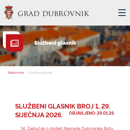
GRADSKA UPRAVA
Službeni glasnik
GRADONAČELNIK
MJESNA SAMOUPRAVA
GRADSKO VIJEĆE
Naslovnica
> Službeni glasnik
UPRAVNA TIJELA
ZA GRAĐANE
SAVJET MLADIH
SLUŽBENI GLASNIK BROJ 1, 29.
SIJEČNJA 2026.
OBJAVLJENO: 29.01.26.
E-USLUGE
14. Zaključak o dodjeli Nagrade Dubrovnika Božu