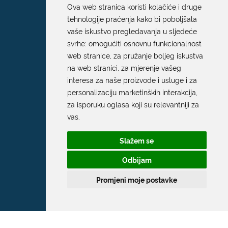
Ova web stranica koristi kolačiće i druge
tehnologije praćenja kako bi poboljšala
vaše iskustvo pregledavanja u sljedeće
svrhe:
omogućiti osnovnu funkcionalnost
web stranice
,
za pružanje boljeg iskustva
na web stranici
,
za mjerenje vašeg
interesa za naše proizvode i usluge i za
personalizaciju marketinških interakcija
,
za isporuku oglasa koji su relevantniji za
vas
.
Slažem se
Odbijam
Promjeni moje postavke
Grad Dubrovnik
Pred Dvorom 1
20 000 Dubrovnik