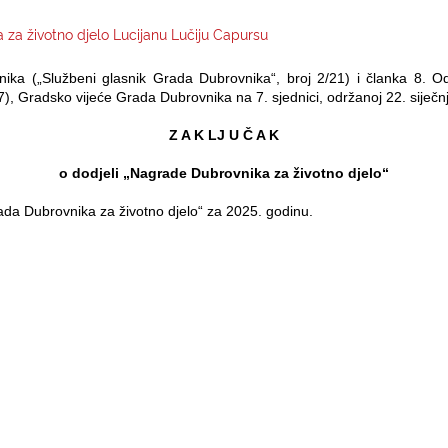
 za životno djelo Lucijanu Lučiju Capursu
ika („Službeni glasnik Grada Dubrovnika“, broj 2/21) i članka 8. 
), Gradsko vijeće Grada Dubrovnika na 7. sjednici, održanoj 22. siječnj
Z A K LJ U Č A K
o dodjeli „Nagrade Dubrovnika za životno djelo“
ada Dubrovnika za životno djelo“ za 2025. godinu.