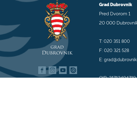
Grad Dubrovnik
Pred Dvorom 1
20 000 Dubrovni
T:
020 351 800
F:
020 321 528
E:
grad@dubrovnik
OIB: 21712494719
MB: 02583020
IBAN: HR35 240
809800009