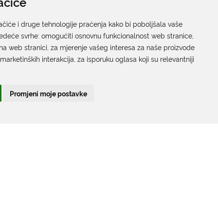
ačiće
Pisarnica
Ured 205; rad sa strankama za sva upravna tijela
ačiće i druge tehnologije praćenja kako bi poboljšala vaše
jedeće svrhe:
Grada Dubrovnika
omogućiti osnovnu funkcionalnost web stranice
,
na web stranici
,
za mjerenje vašeg interesa za naše proizvode
Gundulićeva poljana 10, 20000 Dubrovnik
 marketinških interakcija
,
za isporuku oglasa koji su relevantniji
Radno vrijeme sa strankama:
Ponedjeljak – Petak; 9.00 – 12.00 sati
Promjeni moje postavke
T:
+385 20 351 879
Poveznice
Arhiva
|
Arhiva - natječaji