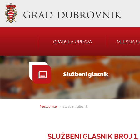
GRADSKA UPRAVA
MJESNA S
GRADONAČELNIK
NATJEČAJI
Službeni glasnik
GRADSKO VIJEĆE
JAVNA OBJAVA
UPRAVNA TIJELA
USTANOVE
SAVJET MLADIH
KOMUNALNA I
DRUŠTVA
Naslovnica
> Službeni glasnik
SLUŽBENI GLASNIK BROJ 1, 