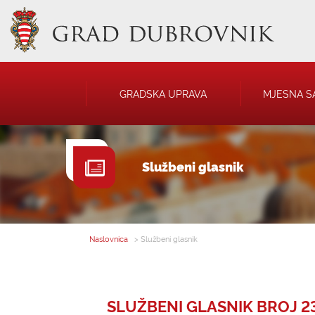
GRADSKA UPRAVA
MJESNA S
GRADONAČELNIK
NATJEČAJI
Službeni glasnik
GRADSKO VIJEĆE
JAVNA OBJAVA
UPRAVNA TIJELA
USTANOVE
SAVJET MLADIH
KOMUNALNA I
DRUŠTVA
Naslovnica
> Službeni glasnik
SLUŽBENI GLASNIK BROJ 23