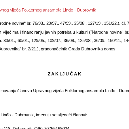
vnog vijeća Folklornog ansambla Linđo - Dubrovnik
ne novine“ br. 76/93., 29/97., 47/99., 35/08., 127/19., 151/22.), čl. 
 vijećima i financiranju javnih potreba u kulturi ("Narodne novine" br.
33/01., 60/01., 129/05., 109/07., 36/09., 125/08., 36/09., 150/11., 144/
ubrovnika“ br. 2/21.), gradonačelnik Grada Dubrovnika donosi
Z A K LJ U Č A K
enovanju članova Upravnog vijeća Folklornog ansambla Linđo - Dubr
inđo - Dubrovnik, imenuju se sljedeći članovi:
a 118, Dubrovnik, OIB: 70755169034