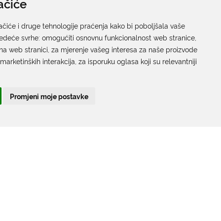
ačiće
Pisarnica
Ured 205; rad sa strankama za sva upravna tijela
ačiće i druge tehnologije praćenja kako bi poboljšala vaše
jedeće svrhe:
Grada Dubrovnika
omogućiti osnovnu funkcionalnost web stranice
,
na web stranici
,
za mjerenje vašeg interesa za naše proizvode
Gundulićeva poljana 10, 20000 Dubrovnik
 marketinških interakcija
,
za isporuku oglasa koji su relevantniji
Radno vrijeme sa strankama:
Ponedjeljak – Petak; 9.00 – 12.00 sati
Promjeni moje postavke
T:
+385 20 351 879
Poveznice
Arhiva
|
Arhiva - natječaji