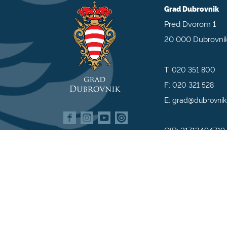
Grad Dubrovnik
Pred Dvorom 1
20 000 Dubrovni
T:
020 351 800
F:
020 321 528
E:
grad@dubrovnik
OIB: 21712494719
MB: 02583020
IBAN: HR35 240
809800009