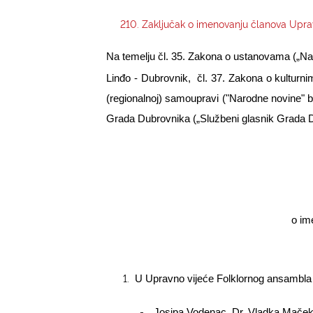
210. Zaključak o imenovanju članova Upra
Na temelju čl. 35. Zakona o ustanovama („Narod
Linđo - Dubrovnik,
čl. 37. Zakona o kulturnim
(regionalnoj) samoupravi ("Narodne novine" br. 
Grada Dubrovnika („Službeni glasnik Grada D
o im
1.
U Upravno vijeće Folklornog ansambla L
-
Josipa Vodenac, Dr. Vladka Maček