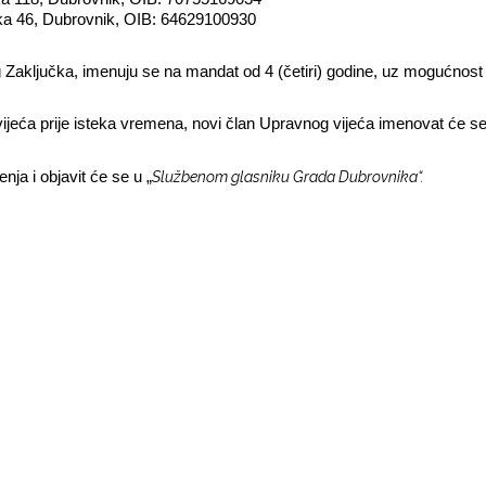
ka 46, Dubrovnik, OIB: 64629100930
og Zaključka, imenuju se na mandat od 4 (četiri) godine, uz mogućno
ijeća prije isteka vremena, novi član Upravnog vijeća imenovat će se
Službenom glasniku Grada Dubrovnika“.
a i objavit će se u „