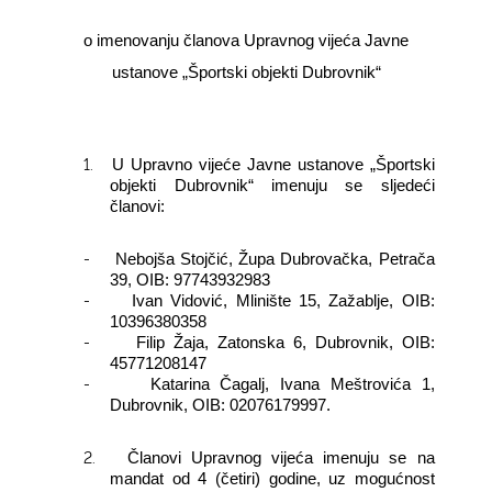
o imenovanju članova Upravnog vijeća Javne
ustanove „Športski objekti Dubrovnik“
1.
U Upravno vijeće Javne ustanove „Športski
objekti Dubrovnik“ imenuju se sljedeći
članovi:
-
Nebojša Stojčić, Župa Dubrovačka, Petrača
39, OIB: 97743932983
-
Ivan Vidović, Mlinište 15, Zažablje, OIB:
10396380358
-
Filip Žaja, Zatonska 6, Dubrovnik, OIB:
45771208147
-
Katarina Čagalj, Ivana Meštrovića 1,
Dubrovnik, OIB: 02076179997.
2.
Članovi Upravnog vijeća imenuju se na
mandat od 4 (četiri) godine, uz mogućnost