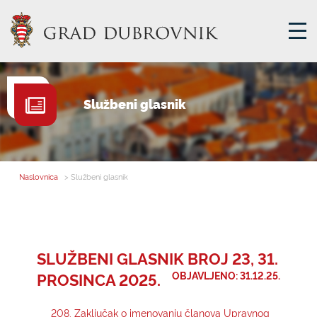
GRADSKA UPRAVA
Službeni glasnik
GRADONAČELNIK
MJESNA SAMOUPRAVA
GRADSKO VIJEĆE
Naslovnica
> Službeni glasnik
UPRAVNA TIJELA
ZA GRAĐANE
SAVJET MLADIH
SLUŽBENI GLASNIK BROJ 23, 31.
PROSINCA 2025.
OBJAVLJENO: 31.12.25.
E-USLUGE
208. Zaključak o imenovanju članova Upravnog