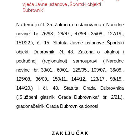
vijeća Javne ustanove „Športski objekti
Dubrovnik“
KONTAKTI
Na temelju čl. 35. Zakona o ustanovama („Narodne
novine“ br. 76/93., 29/97., 47/99., 35/08., 127/19.,
151/22.), čl. 15. Statuta Javne ustanove Športski
objekti Dubrovnik, čl. 48. Zakona o lokalnoj i
područnoj (regionalnoj) samoupravi ("Narodne
novine" br. 33/01., 60/01., 129/05., 109/07., 36/09.,
125/08., 36/09., 150/11., 144/12., 123/17., 98/19.,
144/20.) i čl. 48. Statuta Grada Dubrovnika
(„Službeni glasnik Grada Dubrovnika“ br. 2/21.),
gradonačelnik Grada Dubrovnika donosi
Z A K LJ U Č A K