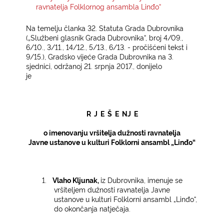
ravnatelja Folklornog ansambla Linđo“
KONTAKTI
Na temelju članka 32. Statuta Grada Dubrovnika
(„Službeni glasnik Grada Dubrovnika“, broj 4/09.,
6/10., 3/11., 14/12., 5/13., 6/13. - pročišćeni tekst i
9/15.), Gradsko vijeće Grada Dubrovnika na 3.
sjednici, održanoj 21. srpnja 2017., donijelo
je
R J E Š E NJ E
o imenovanju vršitelja dužnosti ravnatelja
Javne ustanove u kulturi Folklorni ansambl „Linđo“
1.
Vlaho Kljunak,
iz Dubrovnika, imenuje se
vršiteljem dužnosti ravnatelja Javne
ustanove u kulturi Folklorni ansambl „Linđo“,
do okončanja natječaja.