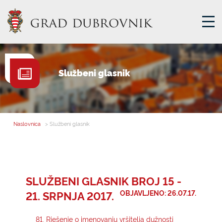
GRADSKA UPRAVA
Službeni glasnik
GRADONAČELNIK
MJESNA SAMOUPRAVA
GRADSKO VIJEĆE
Naslovnica
> Službeni glasnik
UPRAVNA TIJELA
ZA GRAĐANE
SAVJET MLADIH
SLUŽBENI GLASNIK BROJ 15 -
21. SRPNJA 2017.
OBJAVLJENO: 26.07.17.
E-USLUGE
81. Rješenje o imenovanju vršitelja dužnosti