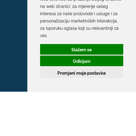
na web stranici
,
za mjerenje vašeg
interesa za naše proizvode i usluge i za
personalizaciju marketinških interakcija
,
za isporuku oglasa koji su relevantniji za
vas
.
Slažem se
Odbijam
Promjeni moje postavke
Grad Dubrovnik
Pred Dvorom 1
20 000 Dubrovnik
T:
020 351 800
F:
020 321 528
E:
grad@dubrovnik.hr